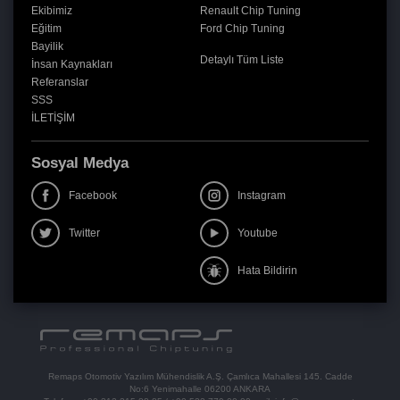
Ekibimiz
Renault Chip Tuning
Eğitim
Ford Chip Tuning
Bayilik
Detaylı Tüm Liste
İnsan Kaynakları
Referanslar
SSS
İLETİŞİM
Sosyal Medya
Facebook
Instagram
Twitter
Youtube
Hata Bildirin
Remaps Otomotiv Yazılım Mühendislik A.Ş. Çamlıca Mahallesi 145. Cadde
No:6 Yenimahalle 06200 ANKARA