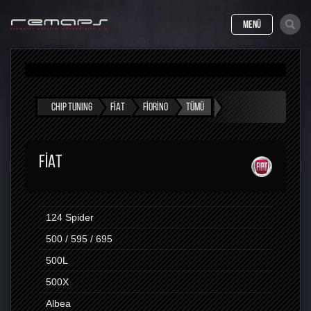
MENÜ
CHIP TUNING
FIAT
FIORINO
TÜMÜ
FIAT
124 Spider
500 / 595 / 695
500L
500X
Albea