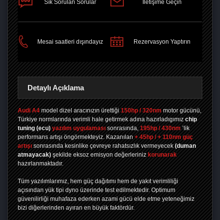
Sık Sorulan Sorular
İletişime Geçin
PAYLAŞ
Mesai saatleri dışındayız
Rezervasyon Yaptırın
Detaylı Açıklama
Audi A4
model dizel aracınızın ürettiği
150hp / 320nm
motor gücünü,
Türkiye normlarında verimli hale getirmek adına hazırladıgımız
chip
tuning
(ecu)
yazılım uygulaması
sonrasında,
195hp / 430nm
’lik
performans artışı öngörmekteyiz. Kazanılan
+ 45hp / + 110nm güç
artışı
sonrasında kesinlike çevreye rahatsızlık vermeyecek
(duman
atmayacak)
şekilde eksoz emisyon değerleriniz
korunarak
hazırlanmaktadır.
Tüm yazılımlarımız, hem güç dağıtımı hem de yakıt verimliliği
açısından yük tipi dyno üzerinde test edilmektedir. Optimum
güvenilirliği muhafaza ederken azami gücü elde etme yeteneğimiz
bizi diğerlerinden ayıran en büyük faktördür.