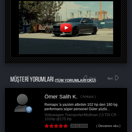
MÜŞTERİ YORUMLARI
Geri
İleri
(TÜM YORUMLARI OKU)
Ömer Salih K.
Ankara
Remaps 'a yazılım attırdım 102 hp den 180 bg
performans süper personel Güler yüzlü...
Volkswagen Transporter/Multivan 2.0 TDI CR -
102Hp @175 Hp
29.11.2018
( Devamını oku )