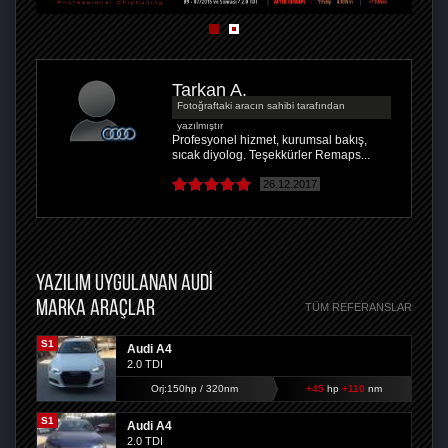
Tarkan A.
Fotoğraftaki aracın sahibi tarafından
yazılmıştır
Profesyonel hizmet, kurumsal bakış,
sıcak diyolog. Teşekkürler Remaps...
26.12.2017
YAZILIM UYGULANAN AUDI
MARKA ARAÇLAR
TÜM REFERANSLAR
S1
Audi A4
2.0 TDI
Orj:150hp / 320nm
+45
hp
+110
nm
S1
Audi A4
2.0 TDI