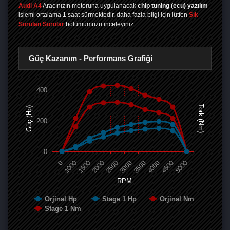
Audi A4
Aracınızın motoruna uygulanacak
chip tuning (ecu) yazılım
işlemi ortalama 1 saat sürmektedir, daha fazla bilgi için lütfen
Sık
Sorulan Sorular
bölümümüzü inceleyiniz.
Güç Kazanım - Performans Grafiği
400
Tork (Nm)
Güç (Hp)
200
0
0
1000
1500
2000
2500
3000
3500
4000
4500
5000
RPM
Orjinal Hp
Stage 1 Hp
Orjinal Nm
Stage 1 Nm