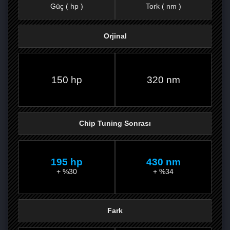
Güç ( hp )
Tork ( nm )
Orjinal
FACEBOOK'TA
TWITTER'DA
GOOGLE
WHATSAPP’TA
150 hp
320 nm
Chip Tuning Sonrası
195 hp
430 nm
+ %30
+ %34
Fark