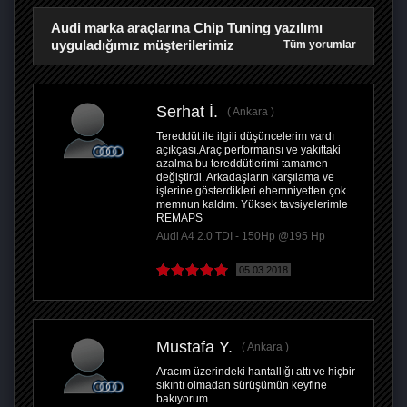
Audi marka araçlarına Chip Tuning yazılımı
uyguladığımız müşterilerimiz
Tüm yorumlar
Serhat İ.
Ankara
Tereddüt ile ilgili düşüncelerim vardı
açıkçası.Araç performansı ve yakıttaki
azalma bu tereddütlerimi tamamen
değiştirdi. Arkadaşların karşılama ve
işlerine gösterdikleri ehemniyetten çok
memnun kaldım. Yüksek tavsiyelerimle
REMAPS
Audi A4 2.0 TDI - 150Hp @195 Hp
05.03.2018
Mustafa Y.
Ankara
Aracım üzerindeki hantallığı attı ve hiçbir
sıkıntı olmadan sürüşümün keyfine
bakıyorum