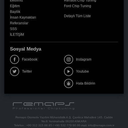
Ekibimiz
Renault Chip Tuning
Eğitim
Ford Chip Tuning
Bayilik
Detaylı Tüm Liste
İnsan Kaynakları
Referanslar
SSS
İLETİŞİM
Sosyal Medya
Facebook
Instagram
Twitter
Youtube
Hata Bildirin
Remaps Otomotiv Yazılım Mühendislik A.Ş. Çamlıca Mahallesi 145. Cadde
No:6 Yenimahalle 06200 ANKARA
Telefon :
+90 312 315 88 85
/
+90 532 779 00 00
mail:
info@remaps.com.tr