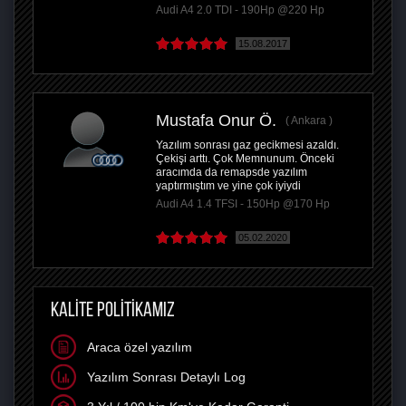
Audi A4 2.0 TDI - 190Hp @220 Hp
15.08.2017
Mustafa Onur Ö.
Ankara
Yazılım sonrası gaz gecikmesi azaldı.
Çekişi arttı. Çok Memnunum. Önceki
aracımda da remapsde yazılım
yaptırmıştım ve yine çok iyiydi
Audi A4 1.4 TFSI - 150Hp @170 Hp
05.02.2020
KALİTE POLİTİKAMIZ
Araca özel yazılım
Yazılım Sonrası Detaylı Log