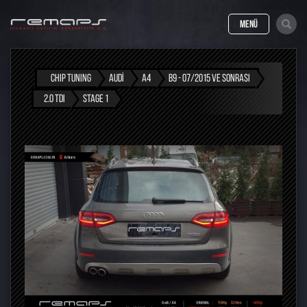
MENÜ
CHIP TUNING
AUDI
A4
B9 - 07/2015 VE SONRASI
2.0 TDI
STAGE 1