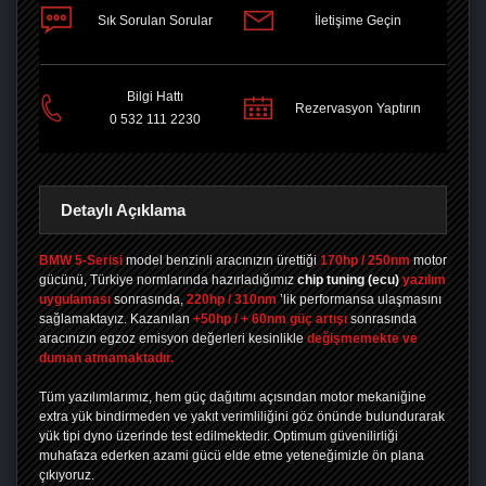
Sık Sorulan Sorular
İletişime Geçin
PAYLAŞ
Bilgi Hattı
Rezervasyon Yaptırın
0 532 111 2230
Detaylı Açıklama
BMW 5-Serisi
model benzinli aracınızın ürettiği
170hp / 250nm
motor
gücünü, Türkiye normlarında hazırladığımız
chip tuning
(ecu)
yazılım
uygulaması
sonrasında,
220hp / 310nm
’lik performansa ulaşmasını
sağlamaktayız. Kazanılan
+50hp / + 60nm güç artışı
sonrasında
aracınızın egzoz emisyon değerleri kesinlikle
değişmemekte ve
duman atmamaktadır.
Tüm yazılımlarımız, hem güç dağıtımı açısından motor mekaniğine
extra yük bindirmeden ve yakıt verimliliğini göz önünde bulundurarak
yük tipi dyno üzerinde test edilmektedir. Optimum güvenilirliği
muhafaza ederken azami gücü elde etme yeteneğimizle ön plana
çıkıyoruz.