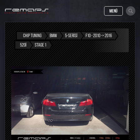
MENÜ
CHIP TUNING
BMW
5-SERISI
F10 - 2010 -> 2016
520I
STAGE 1