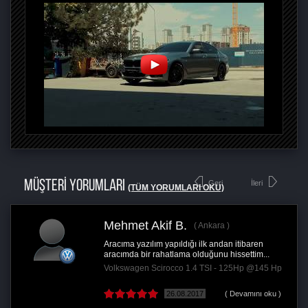
MÜŞTERİ YORUMLARI
Geri
İleri
(TÜM YORUMLARI OKU)
Mehmet Akif B.
Ankara
Aracıma yazılım yapıldığı ilk andan itibaren
aracımda bir rahatlama olduğunu hissettim...
Volkswagen Scirocco 1.4 TSI - 125Hp @145 Hp
26.08.2017
( Devamını oku )