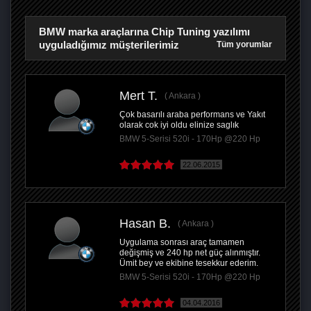
BMW marka araçlarına Chip Tuning yazılımı
uyguladığımız müşterilerimiz
Tüm yorumlar
Mert T.
Ankara
Çok basarılı araba performans ve Yakıt
olarak cok iyi oldu elinize saglık
BMW 5-Serisi 520i - 170Hp @220 Hp
22.06.2015
Hasan B.
Ankara
Uygulama sonrası araç tamamen
değişmiş ve 240 hp net güç alınmıştır.
Ümit bey ve ekibine tesekkur ederim.
BMW 5-Serisi 520i - 170Hp @220 Hp
04.04.2016