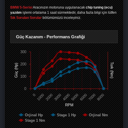
BMW 5-Serisi
Aracınızın motoruna uygulanacak
chip tuning (ecu)
yazılım
işlemi ortalama 1 saat sürmektedir, daha fazla bilgi için lütfen
Sık Sorulan Sorular
bölümümüzü inceleyiniz.
Güç Kazanım - Performans Grafiği
300
200
Tork (Nm)
Güç (Hp)
100
0
0
1000
2000
3000
4000
5000
6000
7000
8000
RPM
Orjinal Hp
Stage 1 Hp
Orjinal Nm
Stage 1 Nm