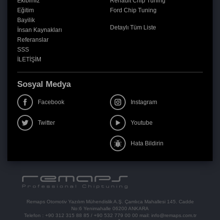
Ekibimiz
Renault Chip Tuning
Eğitim
Ford Chip Tuning
Bayilik
Detaylı Tüm Liste
İnsan Kaynakları
Referanslar
SSS
İLETİŞİM
Sosyal Medya
Facebook
Instagram
Twitter
Youtube
Hata Bildirin
Remaps Otomotiv Yazılım Mühendislik A.Ş. Çamlıca Mahallesi 145. Cadde
No:6 Yenimahalle 06200 ANKARA
Telefon :
+90 312 315 88 85
/
+90 532 779 00 00
mail:
info@remaps.com.tr