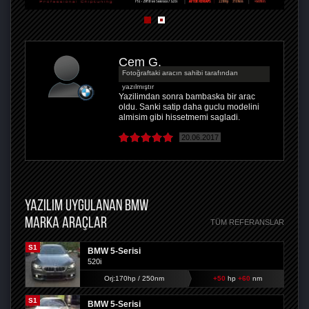
Cem G.
Fotoğraftaki aracın sahibi tarafından
yazılmıştır
Yazilimdan sonra bambaska bir arac
oldu. Sanki satip daha guclu modelini
almisim gibi hissetmemi sagladi.
20.06.2017
YAZILIM UYGULANAN BMW
MARKA ARAÇLAR
TÜM REFERANSLAR
S1
BMW 5-Serisi
520i
Orj:170hp / 250nm
+50
hp
+60
nm
S1
BMW 5-Serisi