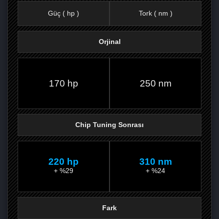
Güç ( hp )
Tork ( nm )
Orjinal
FACEBOOK'TA
TWITTER'DA
GOOGLE
WHATSAPP’TA
170 hp
250 nm
Chip Tuning Sonrası
220 hp
310 nm
+ %29
+ %24
Fark