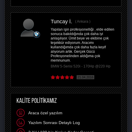
Tuncay İ.
Ankara
Yapılan işin profesyonelliği , elde edilen
sonuca bakıldığında çok daha iyi
anlaşılıyor. Ümit beye ve ekibine çok
teşekkür ediyorum. Aracımı
kullandığımda çok daha fazla keyif
alıyorum artık. Gerçek Gücü
Profesyonelinden aldığıma çok
memnunum.
BMW 5-Serisi 520i - 170Hp @220 Hp
21.04.2016
KALİTE POLİTİKAMIZ
Araca özel yazılım
Yazılım Sonrası Detaylı Log