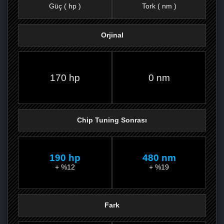
Güç ( hp )
Tork ( nm )
Orjinal
FACEBOOK'TA
TWITTER'DA
GOOGLE
WHATSAPP’TA
170 hp
0 nm
Chip Tuning Sonrası
190 hp
480 nm
+ %12
+ %19
Fark