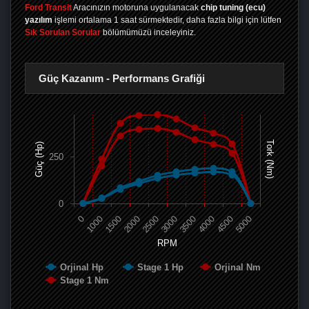
Ford Transit
Aracınızın motoruna uygulanacak
chip tuning (ecu)
yazılım
işlemi ortalama 1 saat sürmektedir, daha fazla bilgi için lütfen
Sık Sorulan Sorular
bölümümüzü inceleyiniz.
Güç Kazanım - Performans Grafiği
Tork (Nm)
Güç (Hp)
250
0
0
1000
1500
2000
2500
3000
3500
4000
4500
5000
RPM
Orjinal Hp
Stage 1 Hp
Orjinal Nm
Stage 1 Nm