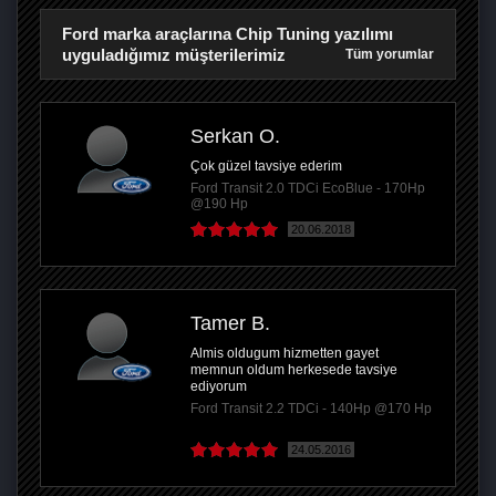
Ford marka araçlarına Chip Tuning yazılımı
uyguladığımız müşterilerimiz
Tüm yorumlar
Serkan O.
Çok güzel tavsiye ederim
Ford Transit 2.0 TDCi EcoBlue - 170Hp
@190 Hp
20.06.2018
Tamer B.
Almis oldugum hizmetten gayet
memnun oldum herkesede tavsiye
ediyorum
Ford Transit 2.2 TDCi - 140Hp @170 Hp
24.05.2016