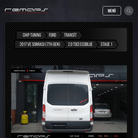
MENÜ
CHIP TUNING
FORD
TRANSIT
2017 VE SONRASI (7TH GEN)
2.0 TDCI ECOBLUE
STAGE 1