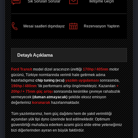
Sık Sorulan Sorular
İletişime Geçin
PAYLAŞ
Mesai saatleri dışındayız
Rezervasyon Yaptırın
Detaylı Açıklama
Ford Transit
model dizel aracınızın ürettiği
170hp / 405nm
motor
gücünü, Türkiye normlarında verimli hale getirmek adına
hazırladıgımız
chip tuning
(ecu)
yazılım uygulaması
sonrasında,
190hp / 480nm
’lik performans artışı öngörmekteyiz. Kazanılan
+
20hp / + 75nm güç artışı
sonrasında kesinlike çevreye rahatsızlık
vermeyecek
(duman atmayacak)
şekilde eksoz emisyon
değerleriniz
korunarak
hazırlanmaktadır.
Tüm yazılımlarımız, hem güç dağıtımı hem de yakıt verimliliği
açısından yük tipi dyno üzerinde test edilmektedir. Optimum
güvenilirliği muhafaza ederken azami gücü elde etme yeteneğimiz
bizi diğerlerinden ayıran en büyük faktördür.