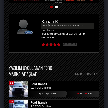
Kağan K.
Fotoğraftaki aracın sahibi tarafından
yazılmıştır
İşçilik güleryüz alper abi bu işin bir
numarası
04.11.2021
YAZILIM UYGULANAN FORD
MARKA ARAÇLAR
TÜM REFERANSLAR
S1
Ford Transit
2.0 TDCi EcoBlue
Orj:170hp / 0nm
+20
hp
+75
nm
S1
Ford Transit
2.0 TDCi EcoBlue