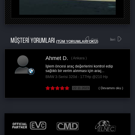
MÜŞTERİ YORUMLARI
Geri
İleri
(TÜM YORUMLARI OKU)
Ahmet D.
Ankara
İşlem öncesi araç değerlerini kontrol edip
sağlıklı bir verim alınması için araç...
BMW 3-Serisi 320d - 177Hp @210 Hp
22.11.2023
( Devamını oku )