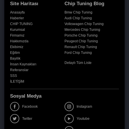
Site Haritası
Chip Tuning Blog
Anasayfa
Bmw Chip Tuning
Haberler
Audi Chip Tuning
CHIP TUNING
Volkswagen Chip Tuning
Kurumsal
Mercedes Chip Tuning
Firmamız
Porsche Chip Tuning
Hakkımızda
Peugeot Chip Tuning
Ekibimiz
Renault Chip Tuning
Eğitim
Ford Chip Tuning
Bayilik
Detaylı Tüm Liste
İnsan Kaynakları
Referanslar
SSS
İLETİŞİM
Sosyal Medya
Facebook
Instagram
Twitter
Youtube