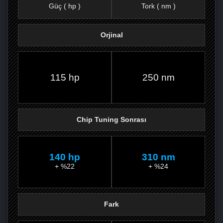
Güç ( hp )
Tork ( nm )
Orjinal
FACEBOOK'TA
TWITTER'DA
GOOGLE
WHATSAPP’TA
115 hp
250 nm
Chip Tuning Sonrası
140 hp
310 nm
+ %22
+ %24
Fark