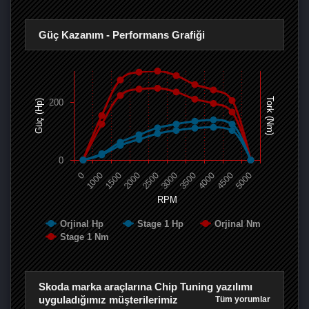
Güç Kazanım - Performans Grafiği
Tork (Nm)
200
Güç (Hp)
0
0
1000
1500
2000
2500
3000
3500
4000
4500
5000
RPM
Orjinal Hp
Stage 1 Hp
Orjinal Nm
Stage 1 Nm
Skoda marka araçlarına Chip Tuning yazılımı
uyguladığımız müşterilerimiz
Tüm yorumlar