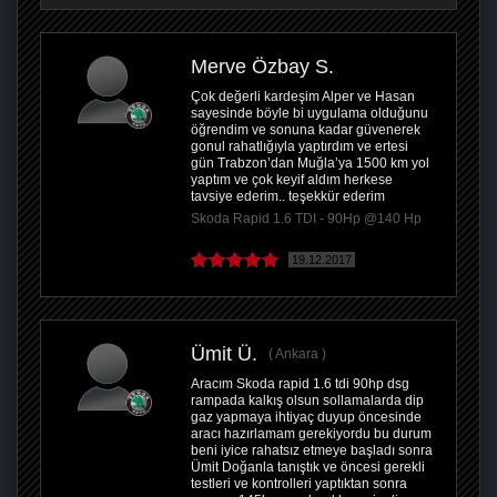
Merve Özbay S.
Çok değerli kardeşim Alper ve Hasan
sayesinde böyle bi uygulama olduğunu
öğrendim ve sonuna kadar güvenerek
gonul rahatlığıyla yaptırdım ve ertesi
gün Trabzon’dan Muğla’ya 1500 km yol
yaptım ve çok keyif aldım herkese
tavsiye ederim.. teşekkür ederim
Skoda Rapid 1.6 TDI - 90Hp @140 Hp
19.12.2017
Ümit Ü.
Ankara
Aracım Skoda rapid 1.6 tdi 90hp dsg
rampada kalkış olsun sollamalarda dip
gaz yapmaya ihtiyaç duyup öncesinde
aracı hazırlamam gerekiyordu bu durum
beni iyice rahatsız etmeye başladı sonra
Ümit Doğanla tanıştık ve öncesi gerekli
testleri ve kontrolleri yaptıktan sonra