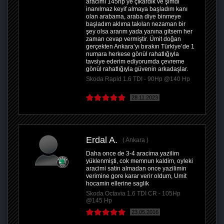
aracımı 145hp ye çıkardık ve şimdi
inanılmaz keyif almaya başladım kanı
olan arabama, araba diye binmeye
başladım aklıma takılan nezaman bir
şey olsa ararım yada yanına gitsem her
zaman cevap vermiştir. Ümit doğan
gerçekten Ankara’yı bırakın Türkiye’de 1
numara herkese gönül rahatlığıyla
tavsiye ederim ediyorumda çevreme
gönül rahatlığıyla güvenin arkadaşlar.
Skoda Rapid 1.6 TDI - 90Hp @140 Hp
28.11.2023
Erdal A.
Ankara
Daha once de 3-4 aracima yazilim
yüklenmişti, cok memnun kaldim, oyleki
aracimi satin almadan once yazilimin
verimine gore karar verir oldum, Umit
hocamin ellerine saglik
Skoda Octavia 1.6 TDI CR - 105Hp
@145 Hp
23.05.2016