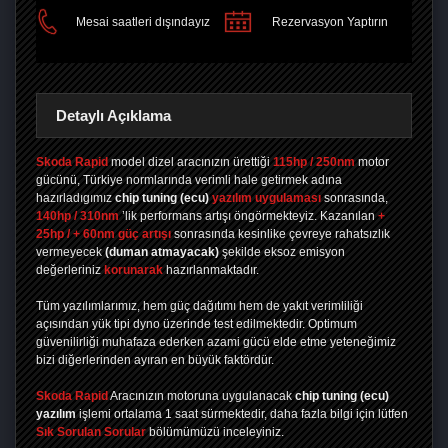
PAYLAŞ
Mesai saatleri dışındayız
Rezervasyon Yaptırın
Detaylı Açıklama
Skoda Rapid
model dizel aracınızın ürettiği
115hp / 250nm
motor
gücünü, Türkiye normlarında verimli hale getirmek adına
hazırladıgımız
chip tuning
(ecu)
yazılım uygulaması
sonrasında,
140hp / 310nm
’lik performans artışı öngörmekteyiz. Kazanılan
+
25hp / + 60nm güç artışı
sonrasında kesinlike çevreye rahatsızlık
vermeyecek
(duman atmayacak)
şekilde eksoz emisyon
değerleriniz
korunarak
hazırlanmaktadır.
Tüm yazılımlarımız, hem güç dağıtımı hem de yakıt verimliliği
açısından yük tipi dyno üzerinde test edilmektedir. Optimum
güvenilirliği muhafaza ederken azami gücü elde etme yeteneğimiz
bizi diğerlerinden ayıran en büyük faktördür.
Skoda Rapid
Aracınızın motoruna uygulanacak
chip tuning (ecu)
yazılım
işlemi ortalama 1 saat sürmektedir, daha fazla bilgi için lütfen
Sık Sorulan Sorular
bölümümüzü inceleyiniz.