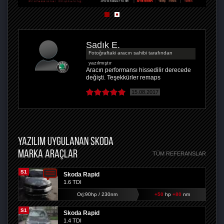
Sadık E.
Fotoğraftaki aracın sahibi tarafından
yazılmıştır
Aracın performansı hissedilir derecede
değişti. Teşekkürler remaps
15.08.2017
YAZILIM UYGULANAN SKODA
MARKA ARAÇLAR
TÜM REFERANSLAR
S1
Skoda Rapid
1.6 TDI
Orj:90hp / 230nm
+50
hp
+80
nm
S1
Skoda Rapid
1.4 TDI