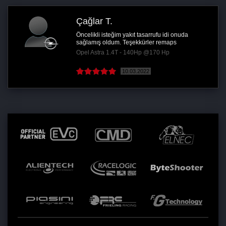
Çağlar T.
Öncelikli isteğim yakıt tasarrufu idi onuda
sağlamış oldum. Teşekkürler remaps
Opel Astra 1.4T - 140Hp @170 Hp
10.03.2022