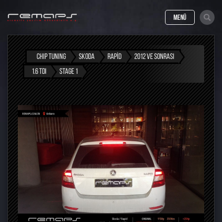
MENÜ
CHIP TUNING
SKODA
RAPID
2012 VE SONRASI
1.6 TDI
STAGE 1