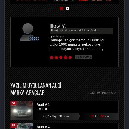
Ilkay Y.
Fotoğraftaki aracın sahibi tarafından
yazılmıştır
Remaps tan çök memnun laldik ilgi
alaka 1000 numara herkese tavsi
ederim hayırli çaliçmalar Alper bey
22.03.2019
YAZILIM UYGULANAN AUDI
MARKA ARAÇLAR
TÜM REFERANSLAR
S1
Audi A4
2.0 TDI
Orj:177hp / 380nm
+33
hp
+50
nm
S1
Audi A4