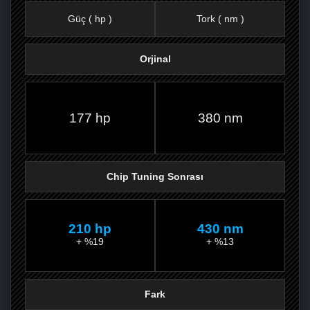
Güç ( hp )
Tork ( nm )
Orjinal
FACEBOOK'TA
TWITTER'DA
GOOGLE
WHATSAPP’TA
177 hp
380 nm
Chip Tuning Sonrası
210 hp
430 nm
+ %19
+ %13
Fark