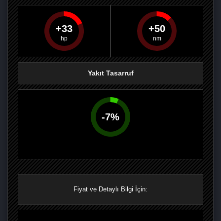
33
50
PAYLAŞ
PAYLAŞ
PLUS'TA
PAYLAŞ
Yakıt Tasarruf
-
7
%
Fiyat ve Detaylı Bilgi İçin: