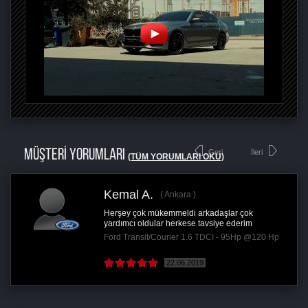
MÜŞTERİ YORUMLARI
Geri
İleri
(TÜM YORUMLARI OKU)
Kemal A.
Ankara
Herşey çok mükemmeldi arkadaşlar çok
yardımcı oldular herkese tavsiye ederim
Ford Transit/Courier 1.6 TDCI - 95Hp @120 Hp
22.06.2019