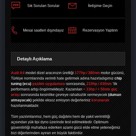
Sık Sorulan Sorular
İletişime Geçin
PAYLAŞ
Mesai saatleri dışındayız
Rezervasyon Yaptırın
Detaylı Açıklama
Audi A4
model dizel aracınızın ürettiği
177hp / 380nm
motor gücünü,
Türkiye normlarında verimli hale getirmek adına hazırladıgımız
chip
tuning
(ecu)
yazılım uygulaması
sonrasında,
210hp / 430nm
’lik
performans artışı öngörmekteyiz. Kazanılan
+ 33hp / + 50nm güç
artışı
sonrasında kesinlike çevreye rahatsızlık vermeyecek
(duman
atmayacak)
şekilde eksoz emisyon değerleriniz
korunarak
hazırlanmaktadır.
Tüm yazılımlarımız, hem güç dağıtımı hem de yakıt verimliliği
açısından yük tipi dyno üzerinde test edilmektedir. Optimum
güvenilirliği muhafaza ederken azami gücü elde etme yeteneğimiz
bizi diğerlerinden ayıran en büyük faktördür.