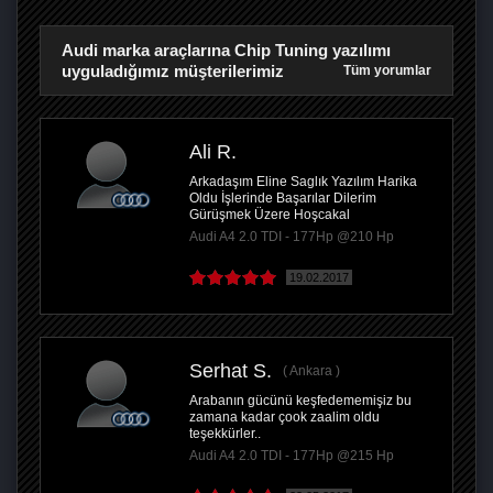
Audi marka araçlarına Chip Tuning yazılımı
uyguladığımız müşterilerimiz
Tüm yorumlar
Ali R.
Arkadaşım Eline Saglık Yazılım Harika
Oldu İşlerinde Başarılar Dilerim
Gürüşmek Üzere Hoşcakal
Audi A4 2.0 TDI - 177Hp @210 Hp
19.02.2017
Serhat S.
Ankara
Arabanın gücünü keşfedememişiz bu
zamana kadar çook zaalim oldu
teşekkürler..
Audi A4 2.0 TDI - 177Hp @215 Hp