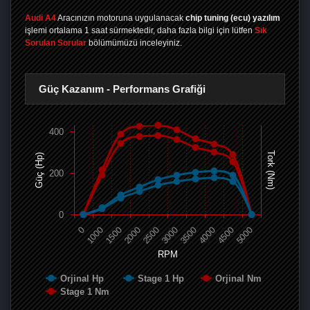
Audi A4
Aracınızın motoruna uygulanacak
chip tuning (ecu) yazılım
işlemi ortalama 1 saat sürmektedir, daha fazla bilgi için lütfen
Sık
Sorulan Sorular
bölümümüzü inceleyiniz.
Güç Kazanım - Performans Grafiği
400
Tork (Nm)
Güç (Hp)
200
0
0
1000
1500
2000
2500
3000
3500
4000
4500
5000
RPM
Orjinal Hp
Stage 1 Hp
Orjinal Nm
Stage 1 Nm