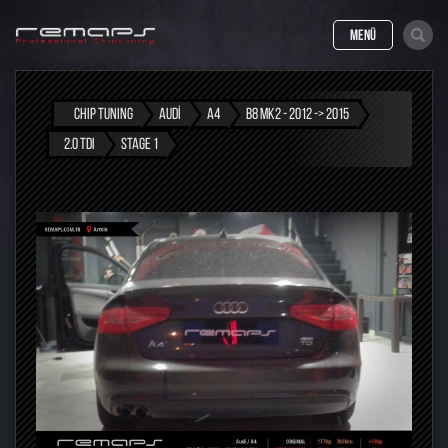
MENÜ
CHIP TUNING
AUDI
A4
B8 MK2 - 2012 -> 2015
2.0 TDI
STAGE 1