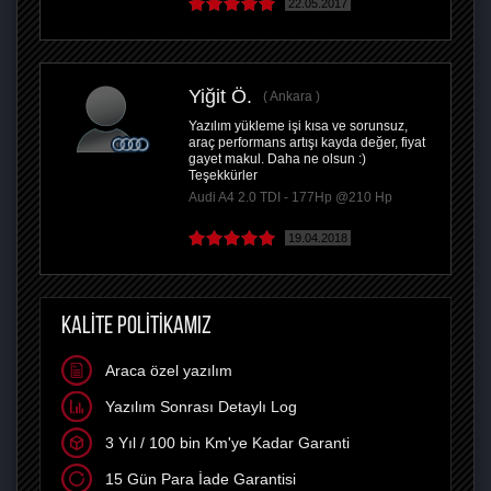
22.05.2017
Yiğit Ö.
Ankara
Yazılım yükleme işi kısa ve sorunsuz,
araç performans artışı kayda değer, fiyat
gayet makul. Daha ne olsun :)
Teşekkürler
Audi A4 2.0 TDI - 177Hp @210 Hp
19.04.2018
KALİTE POLİTİKAMIZ
Araca özel yazılım
Yazılım Sonrası Detaylı Log
3 Yıl / 100 bin Km'ye Kadar Garanti
15 Gün Para İade Garantisi