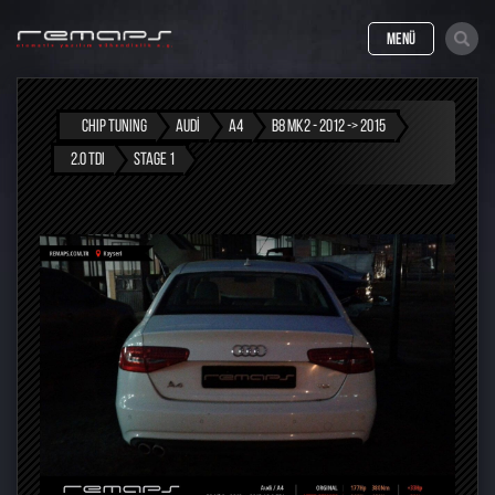
MENÜ
CHIP TUNING
AUDI
A4
B8 MK2 - 2012 -> 2015
2.0 TDI
STAGE 1