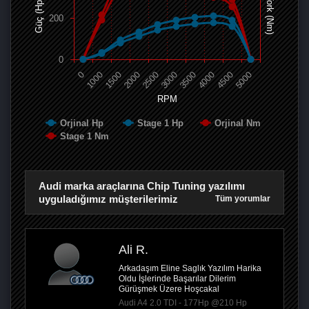
Tork (Nm)
Güç (Hp)
200
0
0
1000
1500
2000
2500
3000
3500
4000
4500
5000
RPM
Orjinal Hp
Stage 1 Hp
Orjinal Nm
Stage 1 Nm
Audi marka araçlarına Chip Tuning yazılımı
uyguladığımız müşterilerimiz
Tüm yorumlar
Ali R.
Arkadaşım Eline Saglık Yazılım Harika
Oldu İşlerinde Başarılar Dilerim
Gürüşmek Üzere Hoşcakal
Audi A4 2.0 TDI - 177Hp @210 Hp