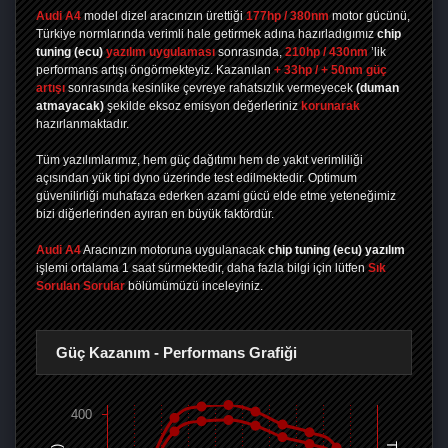
Audi A4
model dizel aracınızın ürettiği
177hp / 380nm
motor gücünü,
Türkiye normlarında verimli hale getirmek adına hazırladıgımız
chip
tuning
(ecu)
yazılım uygulaması
sonrasında,
210hp / 430nm
’lik
performans artışı öngörmekteyiz. Kazanılan
+ 33hp / + 50nm güç
artışı
sonrasında kesinlike çevreye rahatsızlık vermeyecek
(duman
atmayacak)
şekilde eksoz emisyon değerleriniz
korunarak
hazırlanmaktadır.
Tüm yazılımlarımız, hem güç dağıtımı hem de yakıt verimliliği
açısından yük tipi dyno üzerinde test edilmektedir. Optimum
güvenilirliği muhafaza ederken azami gücü elde etme yeteneğimiz
bizi diğerlerinden ayıran en büyük faktördür.
Audi A4
Aracınızın motoruna uygulanacak
chip tuning (ecu) yazılım
işlemi ortalama 1 saat sürmektedir, daha fazla bilgi için lütfen
Sık
Sorulan Sorular
bölümümüzü inceleyiniz.
Güç Kazanım - Performans Grafiği
400