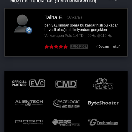
MÜŞTERİ YORUMLARI
(TÜM YORUMLARI OKU)
Talha E.
Ankara
ben yaZılımdan sonra bu kardar hisli bu kadar
hevesli olacğını bilmiyordum gerçekten...
Volkswagen Polo 1.4 TDi - 90Hp @115 Hp
21.06.2017
( Devamını oku )