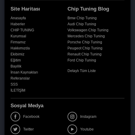
Site Haritası
Chip Tuning Blog
Anasayfa
Bmw Chip Tuning
Haberler
Audi Chip Tuning
CHIP TUNING
Volkswagen Chip Tuning
Kurumsal
Mercedes Chip Tuning
Firmamız
Porsche Chip Tuning
Hakkımızda
Peugeot Chip Tuning
Ekibimiz
Renault Chip Tuning
Eğitim
Ford Chip Tuning
Bayilik
Detaylı Tüm Liste
İnsan Kaynakları
Referanslar
SSS
İLETİŞİM
Sosyal Medya
Facebook
Instagram
Twitter
Youtube