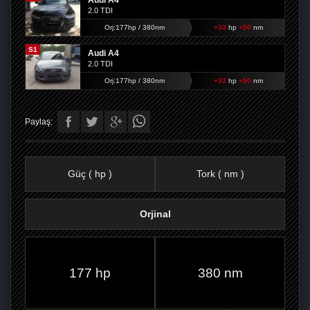
Audi A4
2.0 TDI
Orj:177hp / 380nm
+33
hp
+50
nm
S1
Audi A4
2.0 TDI
Orj:177hp / 380nm
+33
hp
+50
nm
Paylaş:
Güç ( hp )
Tork ( nm )
Orjinal
FACEBOOK'TA
TWITTER'DA
GOOGLE
WHATSAPP’TA
177 hp
380 nm