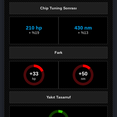
Chip Tuning Sonrası
210 hp
430 nm
+ %19
+ %13
Fark
33
50
PAYLAŞ
PAYLAŞ
PLUS'TA
PAYLAŞ
Yakıt Tasarruf