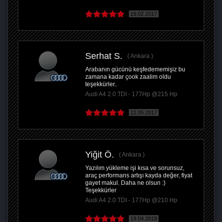
19.02.2017
Serhat S.
Ankara
Arabanın gücünü keşfedememişiz bu
zamana kadar çook zaalim oldu
teşekkürler..
Audi A4 2.0 TDI - 177Hp @215 Hp
22.05.2017
Yiğit Ö.
Ankara
Yazılım yükleme işi kısa ve sorunsuz,
araç performans artışı kayda değer, fiyat
gayet makul. Daha ne olsun :)
Teşekkürler
Audi A4 2.0 TDI - 177Hp @210 Hp
19.04.2018