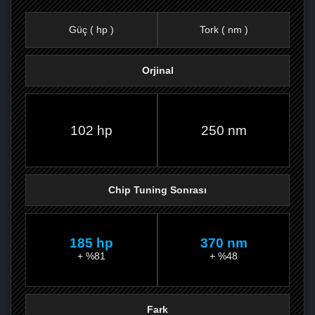
Güç ( hp )
Tork ( nm )
Orjinal
FACEBOOK'TA
TWITTER'DA
GOOGLE
WHATSAPP’TA
102 hp
250 nm
Chip Tuning Sonrası
185 hp
370 nm
+ %81
+ %48
Fark