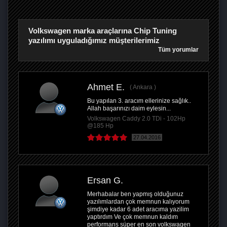
Volkswagen marka araçlarına Chip Tuning
yazılımı uyguladığımız müşterilerimiz
Tüm yorumlar
Ahmet E.
Ankara
Bu yapılan 3. aracım ellerinize sağlık..
Allah başarınızı daim eylesin...
Volkswagen Caddy 2.0 TDi - 102Hp
@185 Hp
27.04.2016
Ersan G.
Merhabalar ben yapmış olduğunuz
yazılımlardan çok memnun kalıyorum
şimdiye kadar 6 adet aracıma yazilim
yaptırdım Ve çok memnun kaldım
performans süper en son volkswagen