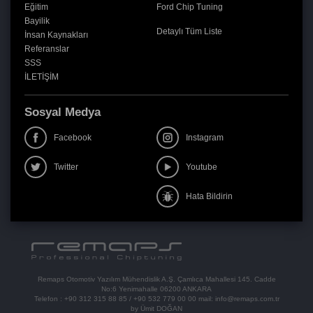
Eğitim
Ford Chip Tuning
Bayilik
Detaylı Tüm Liste
İnsan Kaynakları
Referanslar
SSS
İLETİŞİM
Sosyal Medya
Facebook
Instagram
Twitter
Youtube
Hata Bildirin
Remaps Otomotiv Yazılım Mühendislik A.Ş. Çamlıca Mahallesi 145. Cadde
No:6 Yenimahalle 06200 ANKARA
Telefon :
+90 312 315 88 85
/
+90 532 779 00 00
mail:
info@remaps.com.tr
by Ümit DOĞAN