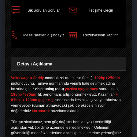
Sık Sorulan Sorular
İletişime Geçin
PAYLAŞ
Mesai saatleri dışındayız
Rezervasyon Yaptırın
Detaylı Açıklama
Volkswagen Caddy
model dizel aracınızın ürettiği
102hp / 250nm
motor gücünü, Türkiye normlarında verimli hale getirmek adına
hazırladıgımız
chip tuning
(ecu)
yazılım uygulaması
sonrasında,
185hp / 370nm
’lik performans artışı öngörmekteyiz. Kazanılan
+
83hp / + 120nm güç artışı
sonrasında kesinlike çevreye rahatsızlık
vermeyecek
(duman atmayacak)
şekilde eksoz emisyon
değerleriniz
korunarak
hazırlanmaktadır.
Tüm yazılımlarımız, hem güç dağıtımı hem de yakıt verimliliği
açısından yük tipi dyno üzerinde test edilmektedir. Optimum
güvenilirliği muhafaza ederken azami gücü elde etme yeteneğimiz