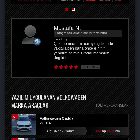
Mustafa N.
Fotoğraftaki aracın sahibi tarafından
yazılmıştır
Çok memnunum hem gıdışi hemde
yakıtyla ben daha önce e******
yapdırmısdım bu kadar memnum
degıldım
11.12.2017
YAZILIM UYGULANAN VOLKSWAGEN
MARKA ARAÇLAR
TÜM REFERANSLAR
S1
Volkswagen Caddy
2.0 TDi
Orj:102hp / 250nm
+83
hp
+120
nm