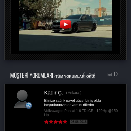
MÜŞTERİ YORUMLARI
Geri
İleri
(TÜM YORUMLARI OKU)
Kadir Ç.
Ankara
Elinize sağlık gayet güzel bir iş oldu
başarılarınızın devamını dilerim.
Volkswagen Passat 1.6 TDI CR - 120Hp @150
Hp
08.06.2016