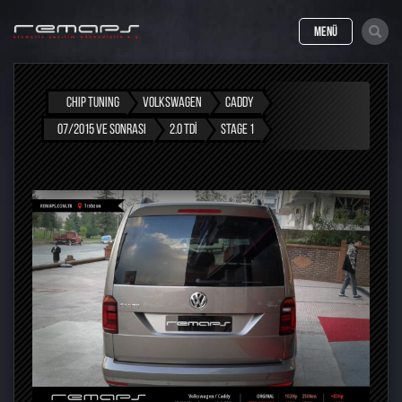
MENÜ
CHIP TUNING
VOLKSWAGEN
CADDY
07/2015 VE SONRASI
2.0 TDI
STAGE 1