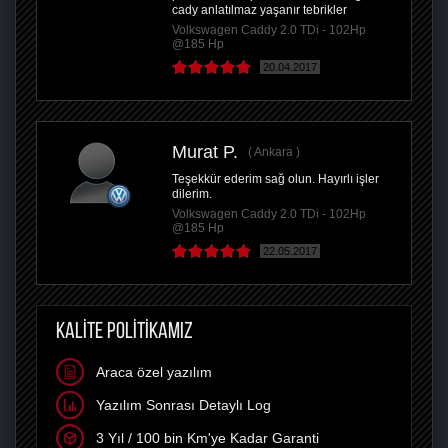
cady anlatılmaz yaşanır tebrikler
Volkswagen Caddy 2.0 TDi - 102Hp
@185 Hp
20.04.2017
Murat P.
Ankara
Teşekkür ederim sağ olun. Hayırlı işler
dilerim.
Volkswagen Caddy 2.0 TDi - 102Hp
@185 Hp
22.05.2017
KALİTE POLİTİKAMIZ
Araca özel yazılım
Yazılım Sonrası Detaylı Log
3 Yıl / 100 bin Km'ye Kadar Garanti