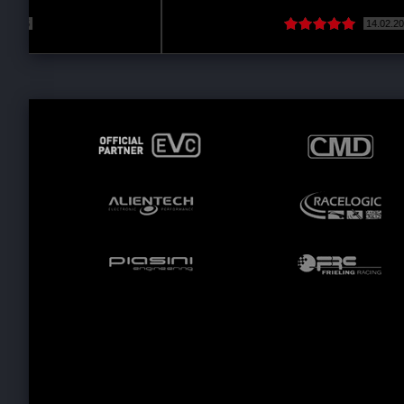
14.02.2019
( Devamını oku )