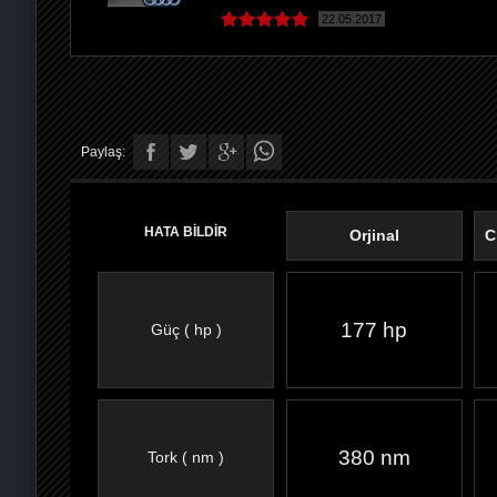
22.05.2017
Paylaş:
HATA BİLDİR
Orjinal
C
177 hp
Güç ( hp )
FACEBOOK'TA
TWITTER'DA
GOOGLE
WHATSAPP’TA
380 nm
Tork ( nm )