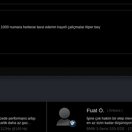
1000 numara herkese tavsi ederim hayırli çaliçmalar Alper bey
Fuat Ö.
Ankara
İşine çok hakim bir ekip mevcut. Titiz ve arabanızı
en az sizin kadar düşünüyorlar. Arabaya zarar...
BMW 3-Serisi 320i EDE - 170Hp @220 Hp