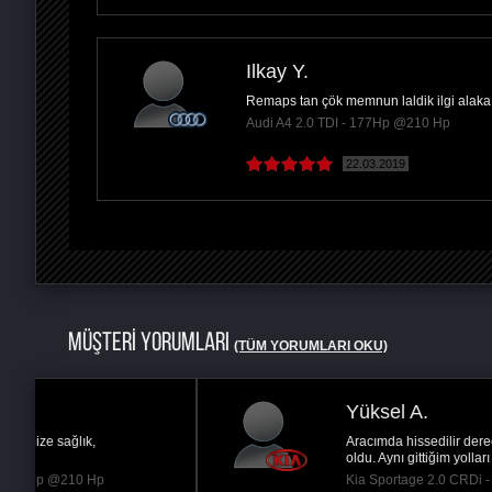
Ilkay Y.
Remaps tan çök memnun laldik ilgi alaka 
Audi A4 2.0 TDI - 177Hp @210 Hp
22.03.2019
MÜŞTERİ YORUMLARI
(TÜM YORUMLARI OKU)
Yüksel A.
Aracımda hissedilir derecede performans artışı
oldu. Aynı gittiğim yolları artık daha az gaz...
Kia Sportage 2.0 CRDi - 112Hp @140 Hp