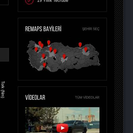
19 Yıllık Tecrübe
REMAPS BAYİLERİ
ŞEHIR SEÇ
Tork (Nm)
VİDEOLAR
TÜM VIDEOLAR