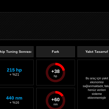
hip Tuning Sonrası
Fark
Yakıt Tasarruf
215 hp
38
+ %21
Bu araç için yakıt
ekonomisi
sağlanmaktadır, fak
henüz verileri
sisteme
440 nm
eklenmemiştir
60
+ %16