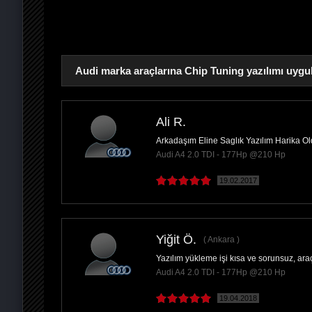
Audi marka araçlarına Chip Tuning yazılımı uygu
Ali R.
Arkadaşım Eline Saglık Yazılım Harika O
PAYLAŞ
Audi A4 2.0 TDI - 177Hp @210 Hp
19.02.2017
Yiğit Ö.
Ankara
Yazılım yükleme işi kısa ve sorunsuz, ara
Audi A4 2.0 TDI - 177Hp @210 Hp
19.04.2018