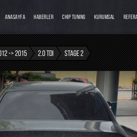
ANASAYFA
HABERLER
CHIP TUNING
KURUMSAL
REFER
Firmamız
Hakkımızda
Ekibimiz
012 -> 2015
2.0 TDI
STAGE 2
Eğitim
Bayilik
İnsan Kaynakları