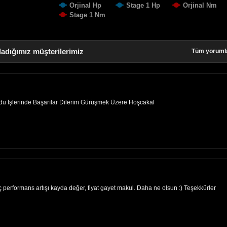
Orjinal Hp
Stage 1 Hp
Orjinal Nm
Stage 1 Nm
ladığımız müşterilerimiz
Tüm yoruml
ldu İşlerinde Başarılar Dilerim Gürüşmek Üzere Hoşcakal
ç performans artışı kayda değer, fiyat gayet makul. Daha ne olsun :) Teşekkürler