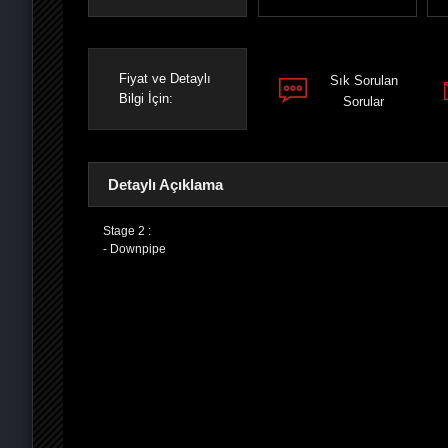
Fiyat ve Detaylı
Sık Sorulan
Bilgi İçin:
Sorular
Detaylı Açıklama
Stage 2 :
- Downpipe
PAYLAŞ
PAYLAŞ
PLUS'TA
PAYLAŞ