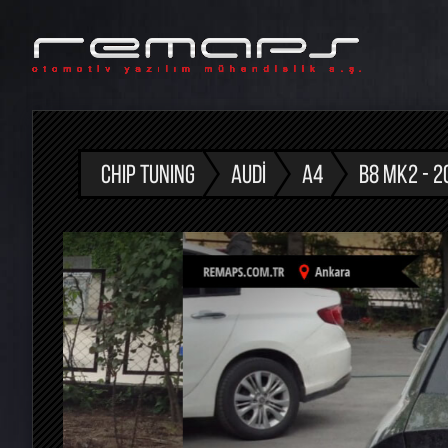
CHIP TUNING
AUDI
A4
B8 MK2 - 2