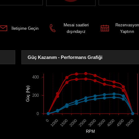
Mesai saatleri
Rezervasyon
İletişime Geçin
dışındayız
Yaptırın
Güç Kazanım - Performans Grafiği
400
Güç (Hp)
200
0
1500
4000
2000
4500
2500
5000
0
3000
1000
3500
RPM