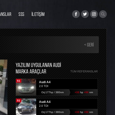
ANSLAR
SSS
İLETİŞİM
< GERI
YAZILIM UYGULANAN AUDI
MARKA ARAÇLAR
TÜM REFERANSLAR
S1
Audi A4
2.0 TDI
Orj:177hp / 380nm
+33
hp
+50
nm
S1
Audi A4
2.0 TDI
Orj:177hp / 380nm
+33
hp
+50
nm