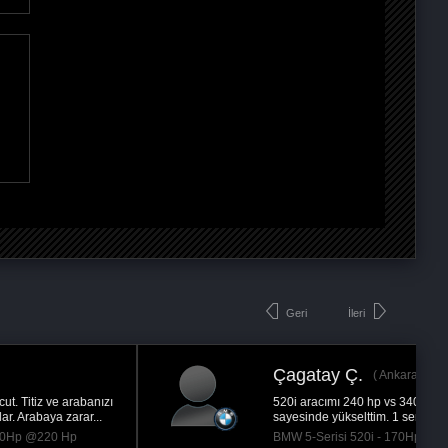
Geri
İleri
Çagatay Ç.
Ankara
520i aracımı 240 hp vs 340nm tork'a uygulama
sayesinde yükselttim. 1 senedir kullanıyorum ve...
BMW 5-Serisi 520i - 170Hp @220 Hp