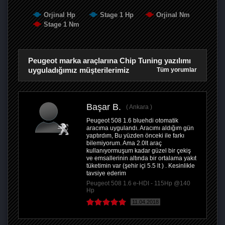
Orjinal Hp
Stage 1 Hp
Orjinal Nm
Stage 1 Nm
Peugeot marka araçlarına Chip Tuning yazılımı
uyguladığımız müşterilerimiz
Tüm yorumlar
Başar B.
Ankara
Peugeot 508 1.6 bluehdi otomatik
aracıma uygulandı. Aracımı aldığım gün
yaptırdım, Bu yüzden önceki ile farkı
bilemiyorum. Ama 2.0lt araç
kullanıyormuşum kadar güzel bir çekiş
ve emsallerinin altında bir ortalama yakıt
tüketimin var (şehir içi 5.5 lt ) . Kesinlikle
tavsiye ederim
Peugeot 508 1.6 e-HDI - 115Hp @140
Hp
11.04.2018