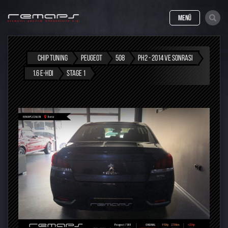
MENÜ
CHIP TUNING
PEUGEOT
508
PH2 - 2014 VE SONRASI
1.6 E-HDI
STAGE 1