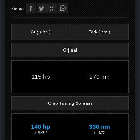
Paylaş:
Güç ( hp )
Tork ( nm )
Orjinal
FACEBOOK'TA
TWITTER'DA
GOOGLE
WHATSAPP’TA
115 hp
270 nm
Chip Tuning Sonrası
140 hp
330 nm
+ %22
+ %22