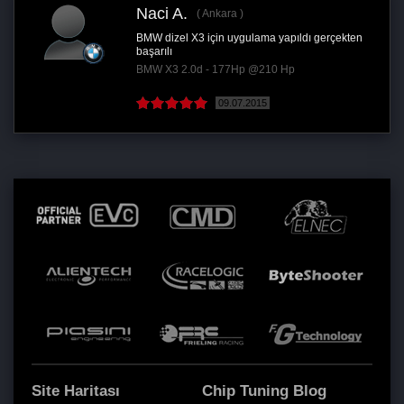
Naci A.
Ankara
BMW dizel X3 için uygulama yapıldı gerçekten
başarılı
BMW X3 2.0d - 177Hp @210 Hp
09.07.2015
Site Haritası
Chip Tuning Blog