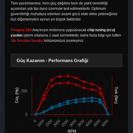
Tüm yazılımlarımız, hem güç dağıtımı hem de yakıt verimliliği
açısından yük tipi dyno üzerinde test edilmektedir. Optimum
güvenilirliği muhafaza ederken azami gücü elde etme yeteneğimiz
bizi diğerlerinden ayıran en büyük faktördür.
Peugeot 508
Aracınızın motoruna uygulanacak
chip tuning (ecu)
yazılım
işlemi ortalama 1 saat sürmektedir, daha fazla bilgi için lütfen
Sık Sorulan Sorular
bölümümüzü inceleyiniz.
Güç Kazanım - Performans Grafiği
Tork (Nm)
Güç (Hp)
200
0
0
1000
1500
2000
2500
3000
3500
4000
4500
5000
RPM