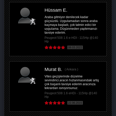
Hüssam E.
Araba gitmiyor denilecek kadar
güçsüzdü. Uygulamadan sonra araba
kaçmaya başladı, çok tatmin edici bir
uygulama. Düşünmeden yaptırmanızı
tavsiye ederim.
Peugeot 508 1.6 e-HDI - 115Hp @140
Hp
08.03.2022
Murat B.
Ankara
Vites geçişlerinde düzelme
sevindirici.aracın hızlanmasındaki artış
çok başarılı tavsiye ederim aracınıza
tekrardan ısınıyorsunuz.
Peugeot 508 1.6 eHDi - 115Hp @140
Hp
22.06.2015