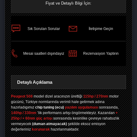
Fiyat ve Detaylı Bilgi İçin:
Sık Sorulan Sorular
İletişime Geçin
PAYLAŞ
Mesai saatleri dışındayız
Rezervasyon Yaptırın
Detaylı Açıklama
Peugeot 508
model dizel aracınızın ürettiği
115hp / 270nm
motor
gücünü, Türkiye normlarında verimli hale getirmek adına
hazırladıgımız
chip tuning
(ecu)
yazılım uygulaması
sonrasında,
140hp / 330nm
’lik performans artışı öngörmekteyiz. Kazanılan
+
25hp / + 60nm güç artışı
sonrasında kesinlike çevreye rahatsızlık
vermeyecek
(duman atmayacak)
şekilde eksoz emisyon
değerleriniz
korunarak
hazırlanmaktadır.