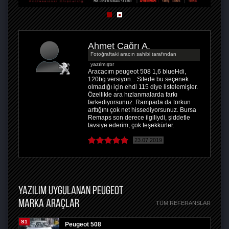
Ahmet Çağrı A.
Fotoğraftaki aracın sahibi tarafından
yazılmıştır
Aracacım peugeot 508 1,6 blueHdi,
120bg versiyon... Sitede bu seçenek
olmadığı için ehdi 115 diye listelemişler.
Özellikle ara hızlanmalarda farkı
farkediyorsunuz. Rampada da torkun
arttığını çok net hissediyorsunuz. Bursa
Remaps son derece ilgiliydi, şiddetle
tavsiye ederim, çok teşekkürler.
23.07.2019
YAZILIM UYGULANAN PEUGEOT
MARKA ARAÇLAR
TÜM REFERANSLAR
S1
Peugeot 508