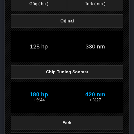
Güç ( hp )
Tork ( nm )
Orjinal
FACEBOOK'TA
TWITTER'DA
GOOGLE
WHATSAPP’TA
125 hp
330 nm
Chip Tuning Sonrası
180 hp
420 nm
+ %44
+ %27
Fark