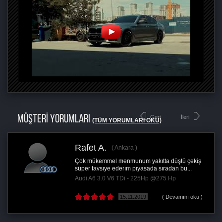
MÜŞTERİ YORUMLARI
Geri
İleri
(TÜM YORUMLARI OKU)
Rafet A.
Ankara
Çok mükemmel menmunum yakıtta düştü çekiş
süper tavsıye ederım pıyasada sıradan bu...
Audi A6 3.0 V6 TDi - 225Hp @275 Hp
15.11.2019
( Devamını oku )