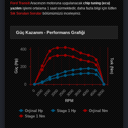
Ford Transit
Aracınızın motoruna uygulanacak
chip tuning (ecu)
yazılım
işlemi ortalama 1 saat sürmektedir, daha fazla bilgi için lütfen
Sık Sorulan Sorular
bölümümüzü inceleyiniz.
Güç Kazanım - Performans Grafiği
400
Tork (Nm)
Güç (Hp)
200
0
0
1000
1500
2000
2500
3000
3500
4000
4500
5000
RPM
Orjinal Hp
Stage 1 Hp
Orjinal Nm
Stage 1 Nm