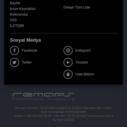
Bayilik
Detaylı Tüm Liste
İnsan Kaynakları
Referanslar
SSS
İLETİŞİM
Sosyal Medya
Facebook
Instagram
Twitter
Youtube
Hata Bildirin
Remaps Otomotiv Yazılım Mühendislik A.Ş. Çamlıca Mahallesi 145. Cadde
No:6 Yenimahalle 06200 ANKARA
Telefon :
+90 312 315 88 85
/
+90 532 779 00 00
mail:
info@remaps.com.tr
by Ümit DOĞAN