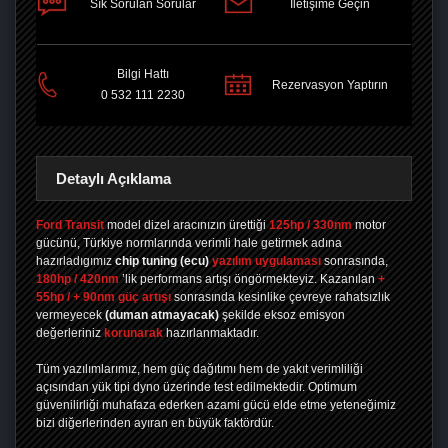
Sık Sorulan Sorular
İletişime Geçin
PAYLAŞ
Bilgi Hattı
Rezervasyon Yaptırın
0 532 111 2230
Detaylı Açıklama
Ford Transit
model dizel aracınızın ürettiği
125hp / 330nm
motor
gücünü, Türkiye normlarında verimli hale getirmek adına
hazırladıgımız
chip tuning
(ecu)
yazılım uygulaması
sonrasında,
180hp / 420nm
’lik performans artışı öngörmekteyiz. Kazanılan
+
55hp / + 90nm güç artışı
sonrasında kesinlike çevreye rahatsızlık
vermeyecek
(duman atmayacak)
şekilde eksoz emisyon
değerleriniz
korunarak
hazırlanmaktadır.
Tüm yazılımlarımız, hem güç dağıtımı hem de yakıt verimliliği
açısından yük tipi dyno üzerinde test edilmektedir. Optimum
güvenilirliği muhafaza ederken azami gücü elde etme yeteneğimiz
bizi diğerlerinden ayıran en büyük faktördür.