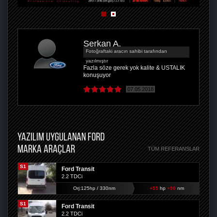
Serkan A.
Fotoğraftaki aracın sahibi tarafından
yazılmıştır
Fazla söze gerek yok kalite & USTALIK
konuşuyor
07.05.2018
YAZILIM UYGULANAN FORD
MARKA ARAÇLAR
TÜM REFERANSLAR
S1
Ford Transit
2.2 TDCi
Orj:125hp / 330nm
+55
hp
+90
nm
S1
Ford Transit
2.2 TDCi