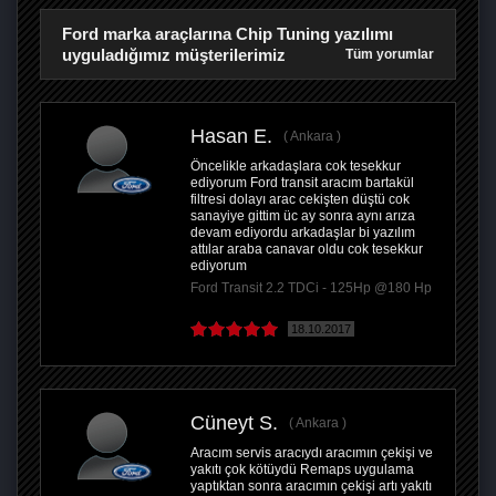
Ford marka araçlarına Chip Tuning yazılımı
uyguladığımız müşterilerimiz
Tüm yorumlar
Hasan E.
Ankara
Öncelikle arkadaşlara cok tesekkur
ediyorum Ford transit aracım bartakül
filtresi dolayı arac cekişten düştü cok
sanayiye gittim üc ay sonra aynı arıza
devam ediyordu arkadaşlar bi yazılım
attılar araba canavar oldu cok tesekkur
ediyorum
Ford Transit 2.2 TDCi - 125Hp @180 Hp
18.10.2017
Cüneyt S.
Ankara
Aracım servis aracıydı aracımın çekişi ve
yakıtı çok kötüydü Remaps uygulama
yaptıktan sonra aracımın çekişi artı yakıtı