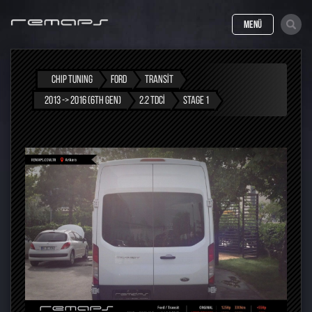
MENÜ
CHIP TUNING
FORD
TRANSIT
2013 -> 2016 (6TH GEN)
2.2 TDCI
STAGE 1