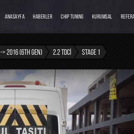
ANASAYFA
HABERLER
CHIP TUNING
KURUMSAL
REFER
Firmamız
Hakkımızda
Ekibimiz
-> 2016 (6TH GEN)
2.2 TDCI
STAGE 1
Eğitim
Bayilik
İnsan Kaynakları