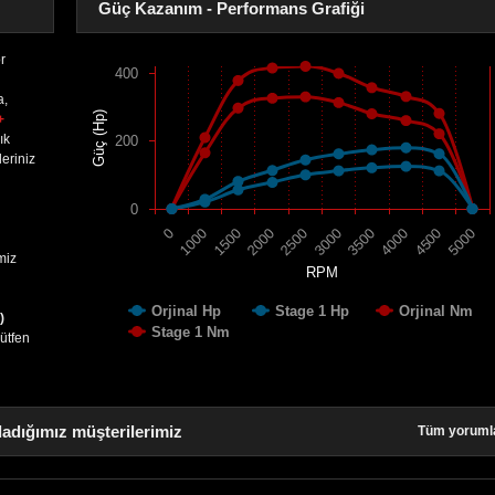
Güç Kazanım - Performans Grafiği
r
400
a,
Güç (Hp)
+
ık
200
eriniz
0
1500
4000
2000
4500
2500
5000
0
3000
1000
3500
miz
RPM
Orjinal Hp
Stage 1 Hp
Orjinal Nm
)
Stage 1 Nm
lütfen
ladığımız müşterilerimiz
Tüm yoruml