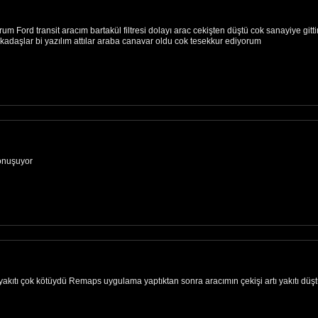
m Ford transit aracım bartakül filtresi dolayı arac cekişten düştü cok sanayiye gitt
kadaşlar bi yazılım attılar araba canavar oldu cok tesekkur ediyorum
konuşuyor
 yakıtı çok kötüydü Remaps uygulama yaptıktan sonra aracımın çekişi artı yakıtı düş