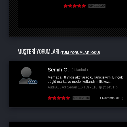
09.01.2020
MÜŞTERİ YORUMLARI
(TÜM YORUMLARI OKU)
Semih Ö.
İstanbul
Merhaba ; 8 yıldır aktif araç kullanıcısıyım. Bir çok
güçlü marka ve model kullandım. İlk kez...
Audi A3 / A3 Sedan 1.6 TDi - 110Hp @145 Hp
07.05.2018
( Devamını oku )