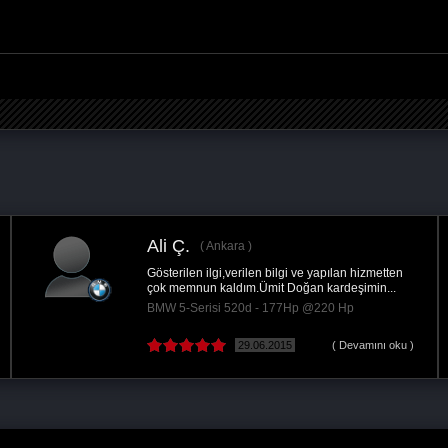
Ali Ç.
Ankara
Gösterilen ilgi,verilen bilgi ve yapılan hizmetten
çok memnun kaldım.Ümit Doğan kardeşimin...
BMW 5-Serisi 520d - 177Hp @220 Hp
29.06.2015
( Devamını oku )