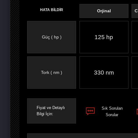
HATA BİLDİR
Orjinal
C
125 hp
Güç ( hp )
FACEBOOK'TA
TWITTER'DA
GOOGLE
WHATSAPP’TA
330 nm
Tork ( nm )
Fiyat ve Detaylı
Sık Sorulan
Bilgi İçin:
Sorular