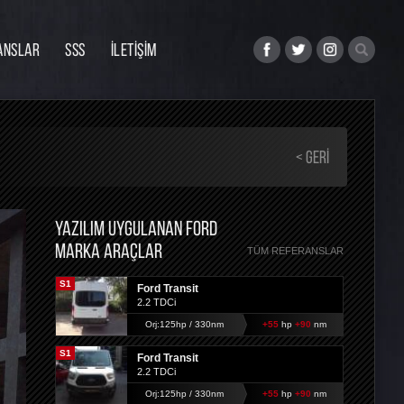
ANSLAR
SSS
İLETİŞİM
< GERI
YAZILIM UYGULANAN FORD
MARKA ARAÇLAR
TÜM REFERANSLAR
S1
Ford Transit
2.2 TDCi
Orj:125hp / 330nm
+55
hp
+90
nm
S1
Ford Transit
2.2 TDCi
Orj:125hp / 330nm
+55
hp
+90
nm