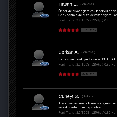
Hasan E.
Ankara
Öncelikle arkadaşlara cok tesekkur ediyoru
PAYLAŞ
üc ay sonra aynı arıza devam ediyordu ar
Ford Transit 2.2 TDCi - 125Hp @180 Hp
18.10.2017
Serkan A.
Ankara
Fazla söze gerek yok kalite & USTALIK 
Ford Transit 2.2 TDCi - 125Hp @180 Hp
07.05.2018
Cüneyt S.
Ankara
Aracım servis aracıydı aracımın çekişi ve
teşekkür ederim remaps ailesi
Ford Transit 2.2 TDCi - 125Hp @180 Hp