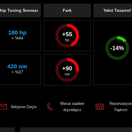
hip Tuning Sonrası
Fark
Yakıt Tasarruf
180 hp
55
+ %44
-
14
%
420 nm
90
+ %27
Mesai saatleri
Rezervasyon
İletişime Geçin
dışındayız
Yaptırın