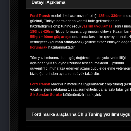
Detaylı Açıklama
Ford Transit
model dizel aracınızın ürettiği
125hp / 330nm
moto
gücünü, Türkiye normlarında verimli hale getirmek adına
hazırladıgımız
chip tuning
(ecu)
yazılım uygulaması
sonrasınd
PAYLAŞ
PAYLAŞ
PLUS'TA
PAYLAŞ
180hp / 420nm
’lik performans artışı öngörmekteyiz. Kazanılan
55hp / + 90nm güç artışı
sonrasında kesinlike çevreye rahatsızl
vermeyecek
(duman atmayacak)
şekilde eksoz emisyon değerl
korunarak
hazırlanmaktadır.
Tüm yazılımlarımız, hem güç dağıtımı hem de yakıt verimliliği
açısından yük tipi dyno üzerinde test edilmektedir. Optimum
güvenilirliği muhafaza ederken azami gücü elde etme yeteneği
bizi diğerlerinden ayıran en büyük faktördür.
Ford Transit
Aracınızın motoruna uygulanacak
chip tuning (ecu
yazılım
işlemi ortalama 1 saat sürmektedir, daha fazla bilgi için 
Sık Sorulan Sorular
bölümümüzü inceleyiniz.
Ford marka araçlarına Chip Tuning yazılımı uygu