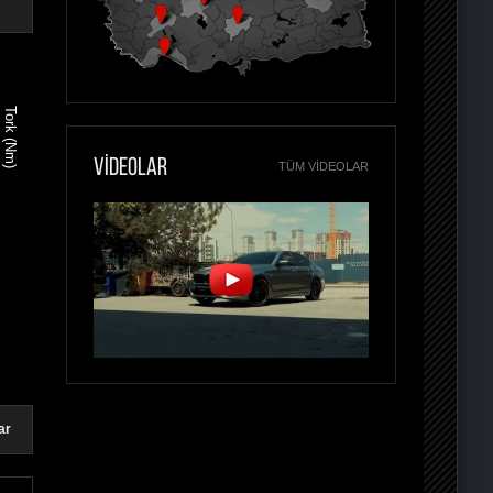
Tork (Nm)
VİDEOLAR
TÜM VIDEOLAR
ar