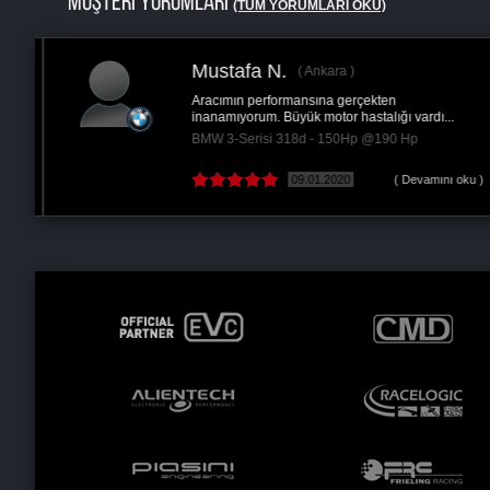
MÜŞTERİ YORUMLARI
(TÜM YORUMLARI OKU)
Mustafa N.
Ankara
Aracımın performansına gerçekten
inanamıyorum. Büyük motor hastalığı vardı...
BMW 3-Serisi 318d - 150Hp @190 Hp
 )
09.01.2020
( Devamını oku )