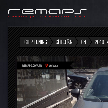
CHIP TUNING
CITROËN
C4
2010 -