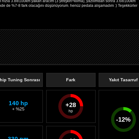
m hızla 3.8lt/100km yakan aracım (3 yetişkin+klima), yazılımdan sonra 3.6lt/100km
içinde de %7-8 fark olacağını düşünüyorum. henüz pedala alışamadım :) Teşekkürler
hip Tuning Sonrası
Fark
Yakıt Tasarruf
140 hp
28
+ %25
-
12
%
330 nm