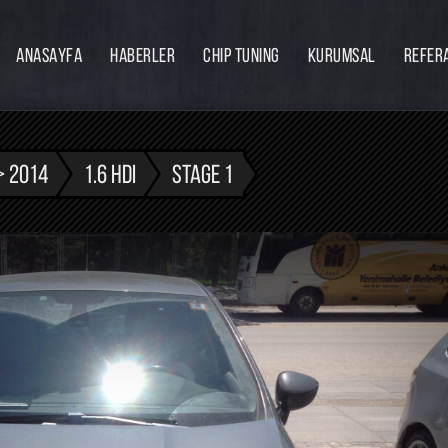
ANASAYFA
HABERLER
CHIP TUNING
KURUMSAL
REFER
Firmamız
Hakkımızda
Ekibimiz
> 2014
1.6 HDI
STAGE 1
Eğitim
Bayilik
İnsan Kaynakları