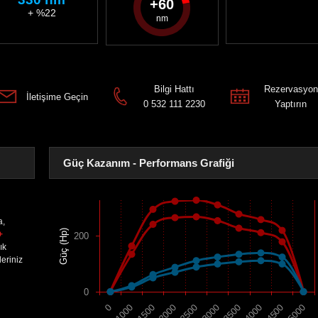
60
+ %22
Bilgi Hattı
Rezervasyon
İletişime Geçin
0 532 111 2230
Yaptırın
Güç Kazanım - Performans Grafiği
a,
Güç (Hp)
+
200
ık
eriniz
0
1500
4000
2000
4500
2500
5000
0
3000
1000
3500