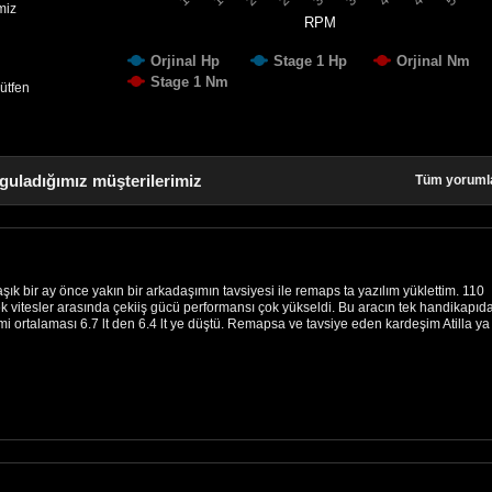
miz
RPM
Orjinal Hp
Stage 1 Hp
Orjinal Nm
Stage 1 Nm
lütfen
guladığımız müşterilerimiz
Tüm yoruml
ık bir ay önce yakın bir arkadaşımın tavsiyesi ile remaps ta yazılım yüklettim. 110
k vitesler arasında çekiiş gücü performansı çok yükseldi. Bu aracın tek handikapıd
timi ortalaması 6.7 lt den 6.4 lt ye düştü. Remapsa ve tavsiye eden kardeşim Atilla ya