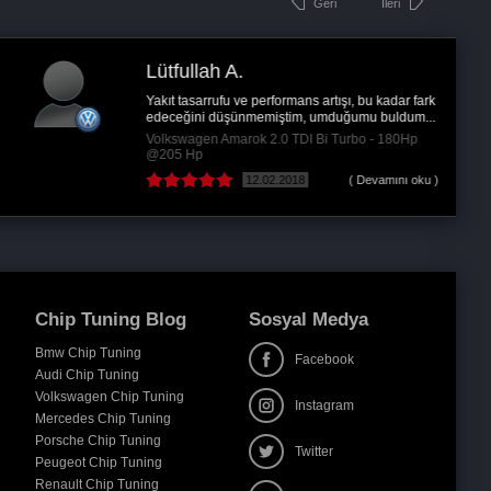
Geri
İleri
Lütfullah A.
Yakıt tasarrufu ve performans artışı, bu kadar fark
edeceğini düşünmemiştim, umduğumu buldum...
Volkswagen Amarok 2.0 TDI Bi Turbo - 180Hp
@205 Hp
12.02.2018
( Devamını oku )
Chip Tuning Blog
Sosyal Medya
Bmw Chip Tuning
Facebook
Audi Chip Tuning
Volkswagen Chip Tuning
Instagram
Mercedes Chip Tuning
Porsche Chip Tuning
Twitter
Peugeot Chip Tuning
Renault Chip Tuning