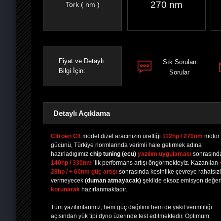
270 nm
Tork ( nm )
Fiyat ve Detaylı
Sık Sorulan
Bilgi İçin:
Sorular
Detaylı Açıklama
Citroën C4
model dizel aracınızın ürettiği
112hp / 270nm
motor
gücünü, Türkiye normlarında verimli hale getirmek adına
hazırladıgımız
chip tuning
(ecu)
yazılım uygulaması
sonrasınd
PAYLAŞ
PAYLAŞ
PLUS'TA
PAYLAŞ
140hp / 330nm
’lik performans artışı öngörmekteyiz. Kazanılan
28hp / + 60nm güç artışı
sonrasında kesinlike çevreye rahatsızl
vermeyecek
(duman atmayacak)
şekilde eksoz emisyon değerl
korunarak
hazırlanmaktadır.
Tüm yazılımlarımız, hem güç dağıtımı hem de yakıt verimliliği
açısından yük tipi dyno üzerinde test edilmektedir. Optimum