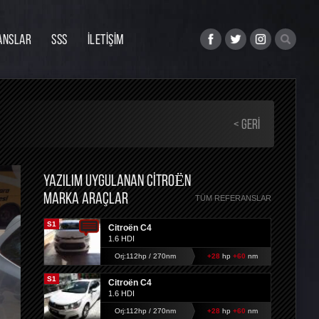
ANSLAR
SSS
İLETİŞİM
< GERI
YAZILIM UYGULANAN CITROËN
MARKA ARAÇLAR
TÜM REFERANSLAR
S1
Citroën C4
1.6 HDI
Orj:112hp / 270nm
+28
hp
+60
nm
S1
Citroën C4
1.6 HDI
Orj:112hp / 270nm
+28
hp
+60
nm