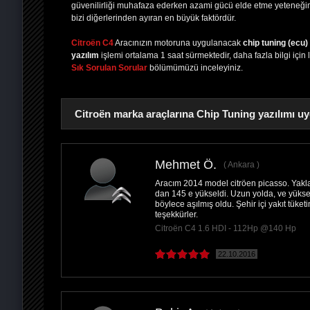
güvenilirliği muhafaza ederken azami gücü elde etme yeteneği
bizi diğerlerinden ayıran en büyük faktördür.
Citroën C4
Aracınızın motoruna uygulanacak
chip tuning (ecu)
yazılım
işlemi ortalama 1 saat sürmektedir, daha fazla bilgi için 
Sık Sorulan Sorular
bölümümüzü inceleyiniz.
Citroën marka araçlarına Chip Tuning yazılımı uy
Mehmet Ö.
Ankara
Aracım 2014 model citröen picasso. Yaklaş
PAYLAŞ
dan 145 e yükseldi. Uzun yolda, ve yükse
böylece aşılmış oldu. Şehir içi yakıt tüke
teşekkürler.
Citroën C4 1.6 HDI - 112Hp @140 Hp
22.10.2016