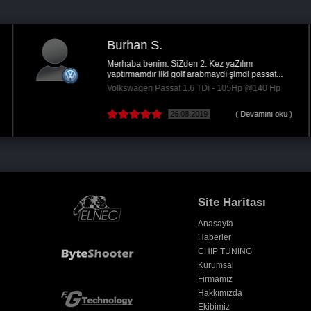
Burhan S.
Merhaba benim. SiZden 2. Kez yaZılım
yaptırmamdır ilki golf arabmaydı şimdi passat...
Volkswagen Passat 1.6 TDi - 105Hp @140 Hp
26.08.2019
( Devamını oku )
Site Haritası
Anasayfa
Haberler
CHIP TUNING
Kurumsal
Firmamız
Hakkımızda
Ekibimiz