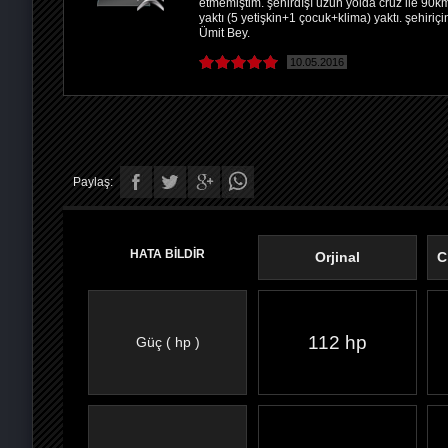
etmemiştim. şehirdışı uzun yolda cruz ile 90k
yaktı (5 yetişkin+1 çocuk+klima) yaktı. şehir
Ümit Bey.
10.05.2016
Paylaş:
HATA BİLDİR
Orjinal
C
112 hp
Güç ( hp )
FACEBOOK'TA
TWITTER'DA
GOOGLE
WHATSAPP’TA