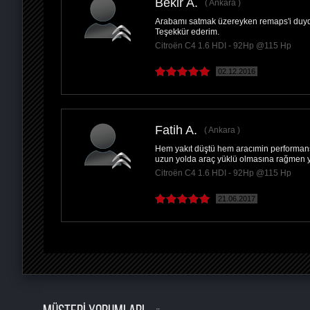
Bekir A.
Ankara
Arabamı satmak üzereyken remaps'i duydum
Teşekkür ederim.
Citroën C4 1.6 HDI - 92Hp @115 Hp
02.12.2016
Fatih A.
Ankara
Hem yakıt düştü hem aracımin performansı 
uzun yolda araç yüklü olmasına rağmen ya
Citroën C4 1.6 HDI - 92Hp @115 Hp
21.06.2017