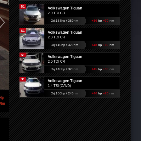
S1
Volkswagen Tiguan
2.0 TDI CR
Orj:184hp / 380nm
+36
hp
+70
nm
S1
Volkswagen Tiguan
2.0 TDI CR
Orj:140hp / 320nm
+45
hp
+90
nm
S1
Volkswagen Tiguan
2.0 TDI CR
Orj:140hp / 320nm
+45
hp
+90
nm
S1
Volkswagen Tiguan
1.4 TSi (CAVD)
Orj:160hp / 240nm
+40
hp
+60
nm