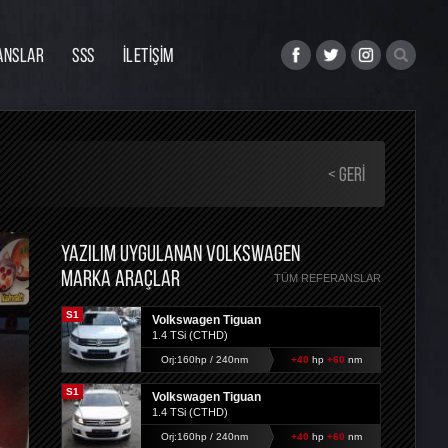
ANSLAR
SSS
İLETİŞİM
< GERI
YAZILIM UYGULANAN VOLKSWAGEN
MARKA ARAÇLAR
TÜM REFERANSLAR
S1
Volkswagen Tiguan
1.4 TSi (CTHD)
Orj:160hp / 240nm
+40
hp
+60
nm
S1
Volkswagen Tiguan
1.4 TSi (CTHD)
Orj:160hp / 240nm
+40
hp
+60
nm