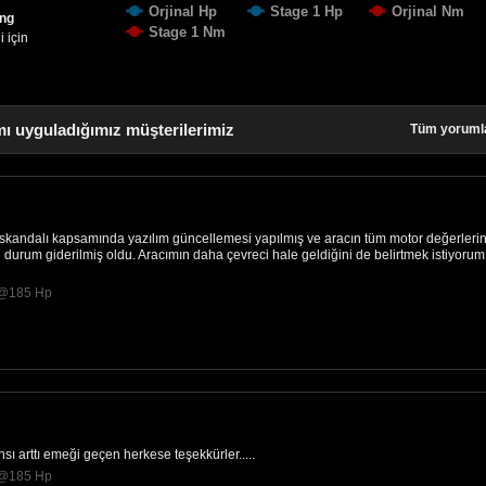
Orjinal Hp
Stage 1 Hp
Orjinal Nm
ing
Stage 1 Nm
 için
ı uyguladığımız müşterilerimiz
Tüm yoruml
 skandalı kapsamında yazılım güncellemesi yapılmış ve aracın tüm motor değerleri
u durum giderilmiş oldu. Aracımın daha çevreci hale geldiğini de belirtmek istiyorum
 @185 Hp
sı arttı emeği geçen herkese teşekkürler.....
 @185 Hp