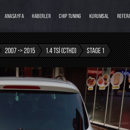
ANASAYFA
HABERLER
CHIP TUNING
KURUMSAL
REFER
Firmamız
Hakkımızda
Ekibimiz
2007 -> 2015
1.4 TSI (CTHD)
STAGE 1
Eğitim
Bayilik
İnsan Kaynakları