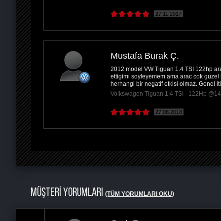
27.11.2017
Mustafa Burak Ç.
2012 model VW Tiguan 1.4 TSI 122hp araci
ettigimi soyleyemem ama arac cok guzel 
herhangi bir negatif etkisi olmaz. Genel 
Volkswagen Tiguan 1.4 TSI - 122Hp @1
27.08.2018
MÜŞTERİ YORUMLARI
(TÜM YORUMLARI OKU)