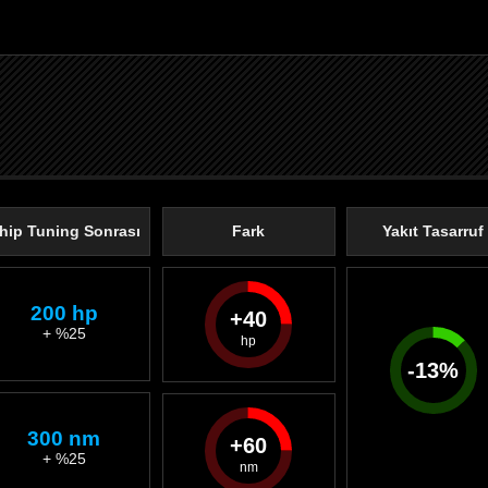
hip Tuning Sonrası
Fark
Yakıt Tasarruf
200 hp
40
+ %25
-
13
%
300 nm
60
+ %25