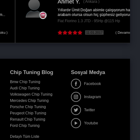
Ahmet Y.
Ankara
Yıllardır Ümit Doğan abimle çalışıyorum hangi
arabam olursa olsun hiç şüphesiz geliyorum ve...
Fiat Fiorino 1.3 JTD - 95Hp @115 Hp
11.01.2017
( Devamını oku )
Chip Tuning Blog
Sosyal Medya
Bmw Chip Tuning
Facebook
Audi Chip Tuning
Volkswagen Chip Tuning
Instagram
Mercedes Chip Tuning
Porsche Chip Tuning
Twitter
Peugeot Chip Tuning
Renault Chip Tuning
Youtube
Ford Chip Tuning
Detaylı Tüm Liste