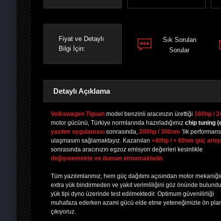
Fiyat ve Detaylı
Sık Sorulan
Bilgi İçin:
Sorular
Detaylı Açıklama
Volkswagen Tiguan
model benzinli aracınızın ürettiği
160hp / 
motor gücünü, Türkiye normlarında hazırladığımız
chip tuning
(
yazılım uygulaması
sonrasında,
200hp / 300nm
’lik performan
PAYLAŞ
PAYLAŞ
PLUS'TA
PAYLAŞ
ulaşmasını sağlamaktayız. Kazanılan
+40hp / + 60nm güç artış
sonrasında aracınızın egzoz emisyon değerleri kesinlikle
değişmemekte ve duman atmamaktadır.
Tüm yazılımlarımız, hem güç dağıtımı açısından motor mekaniğ
extra yük bindirmeden ve yakıt verimliliğini göz önünde bulund
yük tipi dyno üzerinde test edilmektedir. Optimum güvenilirliği
muhafaza ederken azami gücü elde etme yeteneğimizle ön pla
çıkıyoruz.