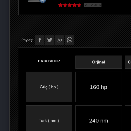
26.12.2016
Paylaş:
HATA BİLDİR
Orjinal
C
160 hp
Güç ( hp )
FACEBOOK'TA
TWITTER'DA
GOOGLE
WHATSAPP’TA
240 nm
Tork ( nm )