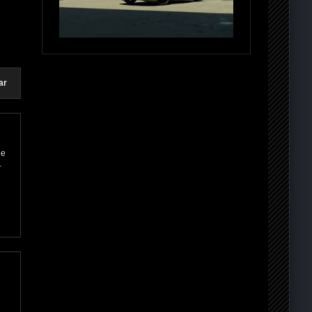
ar
ne
.