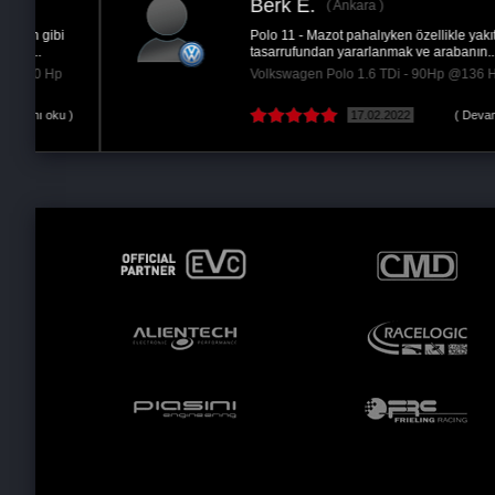
Berk E.
Ankara
Polo 11 - Mazot pahalıyken özellikle yakıt
tasarrufundan yararlanmak ve arabanın...
Volkswagen Polo 1.6 TDi - 90Hp @136 Hp
 )
17.02.2022
( Devamını oku )