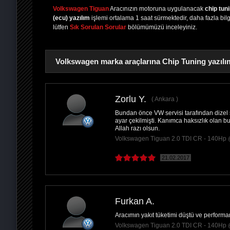
Volkswagen Tiguan
Aracınızın motoruna uygulanacak
chip tun
(ecu) yazılım
işlemi ortalama 1 saat sürmektedir, daha fazla bilgi
lütfen
Sık Sorulan Sorular
bölümümüzü inceleyiniz.
Volkswagen marka araçlarına Chip Tuning yazılım
Zorlu Y.
Ankara
Bundan önce VW servisi tarafından dizel
PAYLAŞ
ayar çekilmişti. Kanımca haksızlık olan b
Allah razı olsun.
Volkswagen Tiguan 2.0 TDI CR - 140Hp
21.02.2017
Furkan A.
Aracımın yakıt tüketimi düştü ve performan
Volkswagen Tiguan 2.0 TDI CR - 140Hp