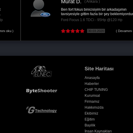
Murat D.
Ankara
Ben fort fokus binicisiyim bir arkadaşımın
tavsiyesiyle gittim fazla bir şey beklemiyordum...
Ford Focus 1.6 TDCi - 95Hp @120 Hp
30.03.2020
( Devamını oku )
Site Haritası
Anasayfa
Haberler
CHIP TUNING
Kurumsal
Firmamız
Hakkımızda
Ekibimiz
Eğitim
Bayilik
İnsan Kaynakları