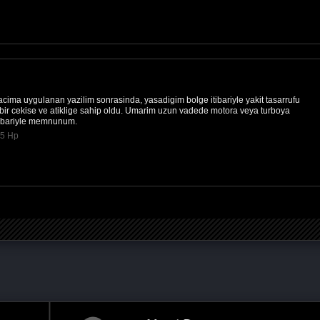
ma uygulanan yazilim sonrasinda, yasadigim bolge itibariyle yakit tasarrufu
bir cekise ve atiklige sahip oldu. Umarim uzun vadede motora veya turboya
itibariyle memnunum.
45 Hp