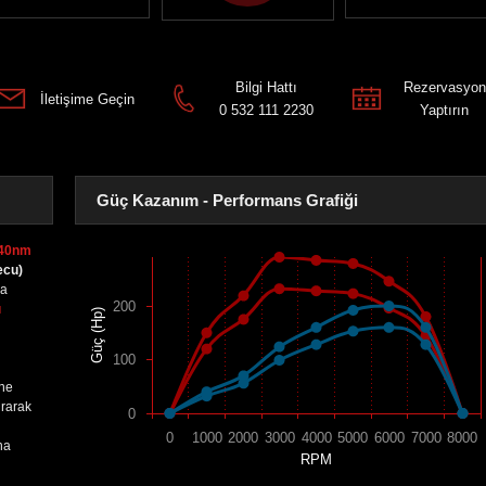
Bilgi Hattı
Rezervasyon
İletişime Geçin
0 532 111 2230
Yaptırın
Güç Kazanım - Performans Grafiği
240nm
ecu)
sa
200
ı
Güç (Hp)
100
ine
urarak
0
0
1000
2000
3000
4000
5000
6000
7000
8000
na
RPM