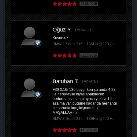
22.06.2015
Oğuz Y.
Ankara
Kusursuz
BMW 3-Serisi 316i - 136Hp @220 Hp
01.12.2015
Batuhan T.
Ankara
F30 3.16i 136 beygirken şu anda 4.28i
ile neredeyse kıyaslanabilecek
performansa sahip ayrıca yakıtta 1 lt.
azalma var. bugüne kadar da herhangi
bir sorunla karşılaşmadım. (
MAŞALLAH) :)
BMW 3-Serisi 316i - 136Hp @220 Hp
13.12.2015