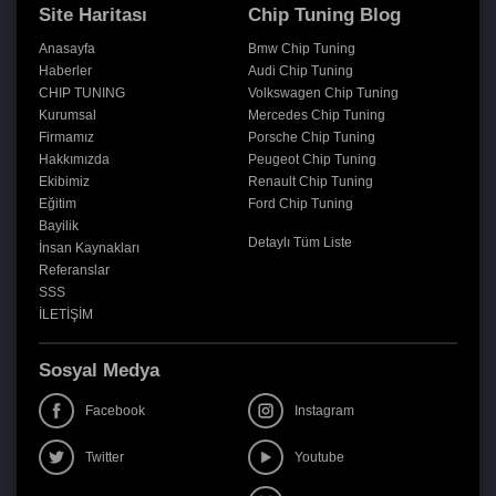
Site Haritası
Chip Tuning Blog
Anasayfa
Bmw Chip Tuning
Haberler
Audi Chip Tuning
CHIP TUNING
Volkswagen Chip Tuning
Kurumsal
Mercedes Chip Tuning
Firmamız
Porsche Chip Tuning
Hakkımızda
Peugeot Chip Tuning
Ekibimiz
Renault Chip Tuning
Eğitim
Ford Chip Tuning
Bayilik
Detaylı Tüm Liste
İnsan Kaynakları
Referanslar
SSS
İLETİŞİM
Sosyal Medya
Facebook
Instagram
Twitter
Youtube