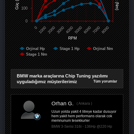
Tork (Nm)
Güç (Hp)
100
0
0
1000
2000
3000
4000
5000
6000
7000
8000
RPM
Orjinal Hp
Stage 1 Hp
Orjinal Nm
Stage 1 Nm
BMW marka araçlarına Chip Tuning yazılımı
uyguladığımız müşterilerimiz
Tüm yorumlar
Orhan G.
Ankara
Uzun yolda yakit 4 litreye kadar dusuyor
hem yakit hem performans olarak cok
memnunum tesekkurler
BMW 3-Serisi 316i - 136Hp @220 Hp