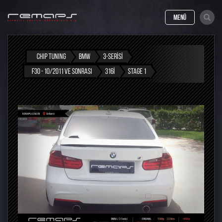
MENÜ
CHIP TUNING
BMW
3-SERISI
F30 - 10/2011 VE SONRASI
316I
STAGE 1