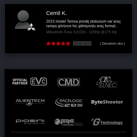
Cemil K.
2015 model Temsa prestij otobusum var araç
rampa görünce hic gitmiyordu araç format...
Mitsubishi Fuso 3.0 DDi - 145Hp @175 Hp
20.02.2019
( Devamını oku )