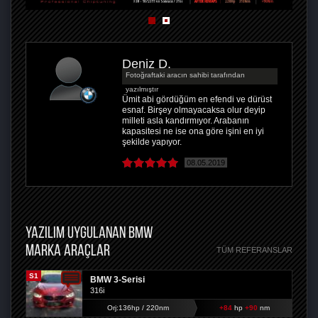
Deniz D.
Fotoğraftaki aracın sahibi tarafından
yazılmıştır
Ümit abi gördüğüm en efendi ve dürüst
esnaf. Birşey olmayacaksa olur deyip
milleti asla kandırmıyor. Arabanın
kapasitesi ne ise ona göre işini en iyi
şekilde yapıyor.
08.05.2019
YAZILIM UYGULANAN BMW
MARKA ARAÇLAR
TÜM REFERANSLAR
S1
BMW 3-Serisi
316i
Orj:136hp / 220nm
+84
hp
+90
nm