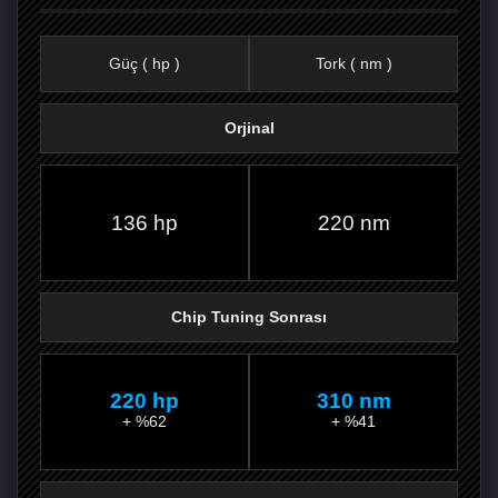
Güç ( hp )
Tork ( nm )
Orjinal
FACEBOOK'TA
TWITTER'DA
GOOGLE
WHATSAPP’TA
136 hp
220 nm
Chip Tuning Sonrası
220 hp
310 nm
+ %62
+ %41