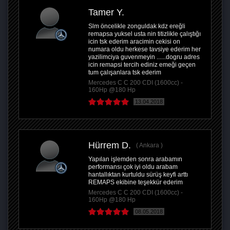
Tamer Y.
Slm öncelikle zonguldak kdz ereğli
remapsa yuksel usta nin titizlikle çalıştığı
icin tsk ederim aracimin cekisi on
numara oldu herkese tavsiye ederim her
yazilimciya guvenmeyin ......dogru adres
icin remapsi tercih ediniz emeği geçen
tum çalışanlara tsk ederim
Mercedes C C 200 CDI (1600cc) -
160Hp @180 Hp
13.04.2018
Hürrem D.
Ankara
Yapılan işlemden sonra arabamın
performansı çok iyi oldu arabam
hantallıktan kurtuldu sürüş keyfi arttı
REMAPS ekibine teşekkür ederim
Mercedes C C 200 CDI (1600cc) -
160Hp @180 Hp
08.05.2018