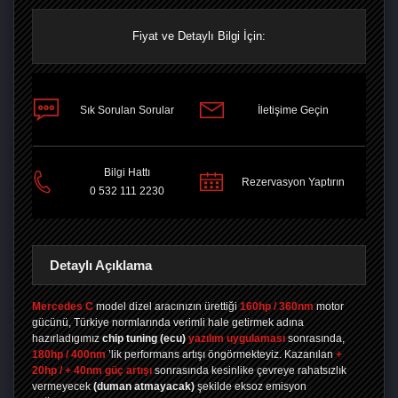
Fiyat ve Detaylı Bilgi İçin:
Sık Sorulan Sorular
İletişime Geçin
PAYLAŞ
Bilgi Hattı
Rezervasyon Yaptırın
0 532 111 2230
Detaylı Açıklama
Mercedes C
model dizel aracınızın ürettiği
160hp / 360nm
motor
gücünü, Türkiye normlarında verimli hale getirmek adına
hazırladıgımız
chip tuning
(ecu)
yazılım uygulaması
sonrasında,
180hp / 400nm
’lik performans artışı öngörmekteyiz. Kazanılan
+
20hp / + 40nm güç artışı
sonrasında kesinlike çevreye rahatsızlık
vermeyecek
(duman atmayacak)
şekilde eksoz emisyon