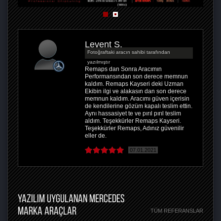
Levent Ş.
Fotoğraftaki aracın sahibi tarafından
yazılmıştır
Remaps dan Sonra Aracımın
Performansından son derece memnun
kaldım. Remaps Kayseri deki Uzman
Ekibin ilgi ve alakasın dan son derece
memnun kaldım. Aracımı güven içerisin
de kendilerine gözüm kapalı teslim ettin.
Aynı hassasiyet te ve pırıl pırıl teslim
aldım. Teşekkürler Remaps Kayseri.
Teşekkürler Remaps, Adınız güvenilir
eller de.
07.01.2021
YAZILIM UYGULANAN MERCEDES
MARKA ARAÇLAR
TÜM REFERANSLAR