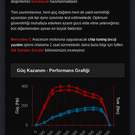
değerleriniz
korunarak
hazırlanmaktadır.
Tüm yazılımlarımız, hem güç dağıtımı hem de yakıt verimliliği
açısından yük tipi dyno üzerinde test edilmektedir. Optimum
güvenilirliği muhafaza ederken azami gücü elde etme yeteneğimiz
bizi diğerlerinden ayıran en büyük faktördür.
Mercedes C
Aracınızın motoruna uygulanacak
chip tuning (ecu)
yazılım
işlemi ortalama 1 saat sürmektedir, daha fazla bilgi için lütfen
Sık Sorulan Sorular
bölümümüzü inceleyiniz.
Güç Kazanım - Performans Grafiği
400
Tork (Nm)
Güç (Hp)
200
0
0
1000
1500
2000
2500
3000
3500
4000
4500
5000