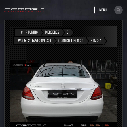
MENÜ
CHIP TUNING
MERCEDES
C
W205 - 2014 VE SONRASI
C 200 CDI (1600CC)
STAGE 1