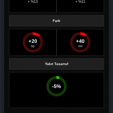
+ %13
+ %11
Fark
20
40
PAYLAŞ
PAYLAŞ
PLUS'TA
PAYLAŞ
Yakıt Tasarruf
-
5
%