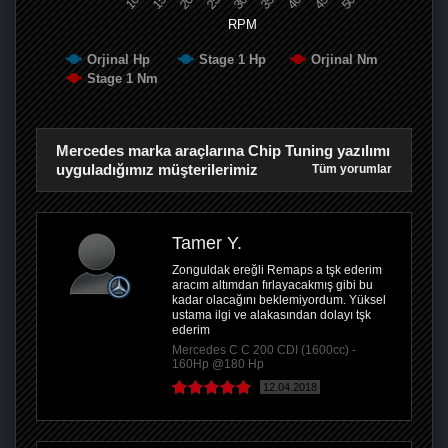
RPM
Orjinal Hp
Stage 1 Hp
Orjinal Nm
Stage 1 Nm
Mercedes marka araçlarına Chip Tuning yazılımı
uyguladığımız müşterilerimiz
Tüm yorumlar
Tamer Y.
Zonguldak ereğli Remaps a tşk ederim
aracım altımdan fırlayacakmış gibi bu
kadar olacağını beklemiyordum. Yüksel
ustama ilgi ve alakasından dolayı tşk
ederim
Mercedes C C 200 CDI (1600cc) -
160Hp @180 Hp
12.04.2018