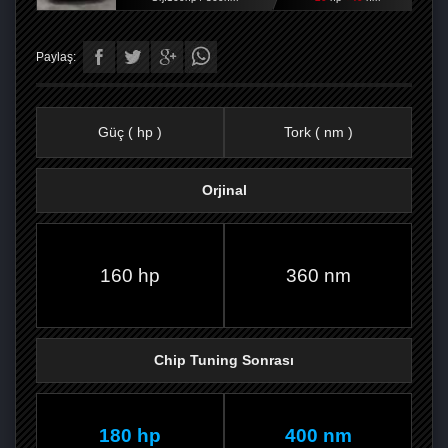
Paylaş:
Güç ( hp )
Tork ( nm )
Orjinal
FACEBOOK'TA
TWITTER'DA
GOOGLE
WHATSAPP’TA
160 hp
360 nm
Chip Tuning Sonrası
180 hp
400 nm