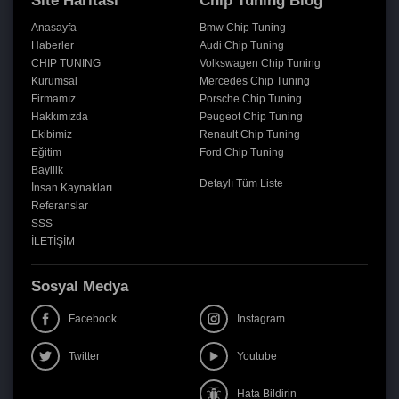
Site Haritası
Chip Tuning Blog
Anasayfa
Bmw Chip Tuning
Haberler
Audi Chip Tuning
CHIP TUNING
Volkswagen Chip Tuning
Kurumsal
Mercedes Chip Tuning
Firmamız
Porsche Chip Tuning
Hakkımızda
Peugeot Chip Tuning
Ekibimiz
Renault Chip Tuning
Eğitim
Ford Chip Tuning
Bayilik
Detaylı Tüm Liste
İnsan Kaynakları
Referanslar
SSS
İLETİŞİM
Sosyal Medya
Facebook
Instagram
Twitter
Youtube
Hata Bildirin