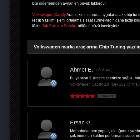
bizi diğerlerinden ayıran en büyük faktördür.
Volkswagen Caddy
Aracınızın motoruna uygulanacak
chip tun
(ecu) yazılım
işlemi ortalama 1 saat sürmektedir, daha fazla bilgi
lütfen
Sık Sorulan Sorular
bölümümüzü inceleyiniz.
Volkswagen marka araçlarına Chip Tuning yazılım
Ahmet E.
Ankara
Bu yapılan 3. aracım ellerinize sağlık.. Al
PAYLAŞ
Volkswagen Caddy 2.0 TDi - 102Hp @1
27.04.2016
Ersan G.
Merhabalar ben yapmış olduğunuz yazılı
çok memnun kaldım performans süper en 