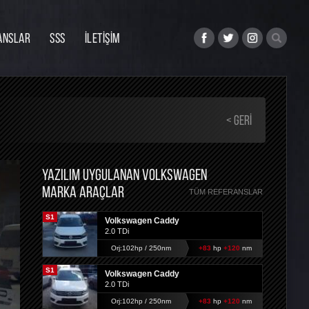
ANSLAR
SSS
İLETİŞİM
< GERI
YAZILIM UYGULANAN VOLKSWAGEN
MARKA ARAÇLAR
TÜM REFERANSLAR
S1
Volkswagen Caddy
2.0 TDi
Orj:102hp / 250nm
+83
hp
+120
nm
S1
Volkswagen Caddy
2.0 TDi
Orj:102hp / 250nm
+83
hp
+120
nm