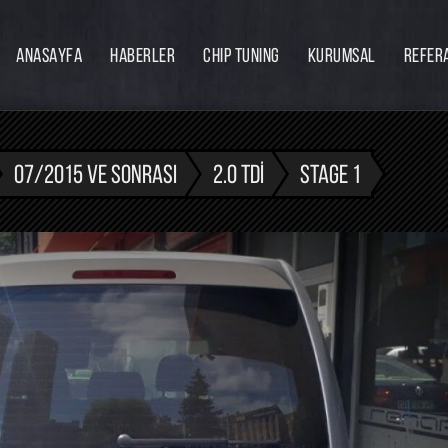
ANASAYFA
HABERLER
CHIP TUNING
KURUMSAL
REFER
Firmamız
Hakkımızda
Ekibimiz
07/2015 VE SONRASI
2.0 TDI
STAGE 1
Eğitim
Bayilik
İnsan Kaynakları