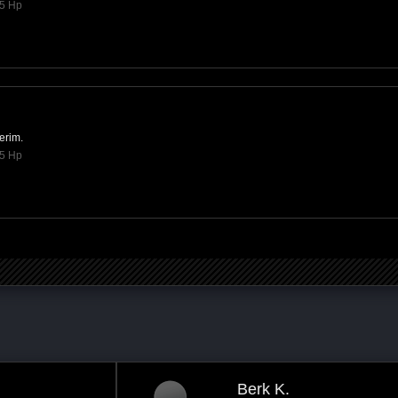
85 Hp
erim.
85 Hp
Berk K.