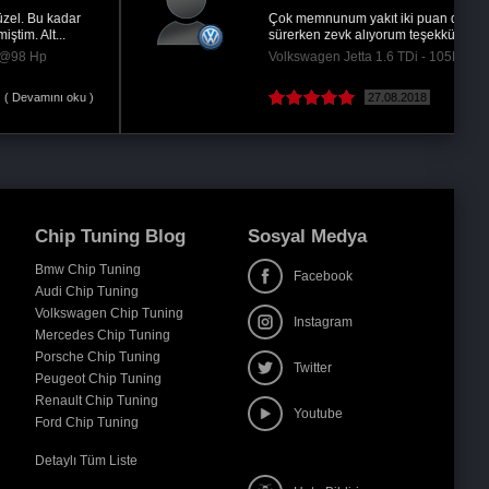
Çok memnunum yakıt iki puan düştü aracımı
sürerken zevk alıyorum teşekkürler Ümit’im
Volkswagen Jetta 1.6 TDi - 105Hp @140 Hp
27.08.2018
Chip Tuning Blog
Sosyal Medya
Bmw Chip Tuning
Facebook
Audi Chip Tuning
Volkswagen Chip Tuning
Instagram
Mercedes Chip Tuning
Porsche Chip Tuning
Twitter
Peugeot Chip Tuning
Renault Chip Tuning
Youtube
Ford Chip Tuning
Detaylı Tüm Liste