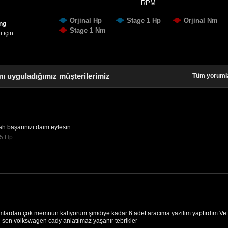
RPM
Orjinal Hp
Stage 1 Hp
Orjinal Nm
ing
Stage 1 Nm
 için
ı uyguladığımız müşterilerimiz
Tüm yoruml
lah başarınızı daim eylesin...
85 Hp
mlardan çok memnun kalıyorum şimdiye kadar 6 adet aracıma yazilim yaptırdım Ve
son volkswagen cady anlatılmaz yaşanır tebrikler