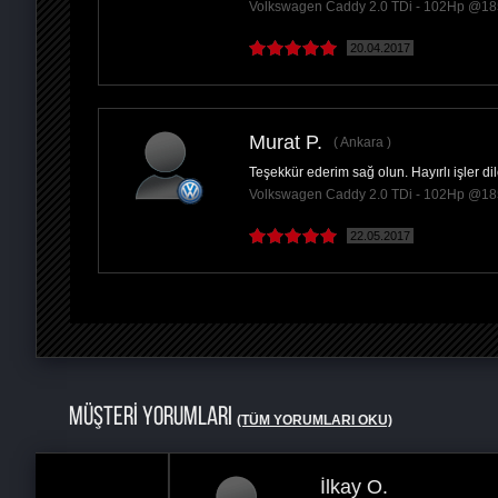
Volkswagen Caddy 2.0 TDi - 102Hp @1
20.04.2017
Murat P.
Ankara
Teşekkür ederim sağ olun. Hayırlı işler dil
Volkswagen Caddy 2.0 TDi - 102Hp @1
22.05.2017
MÜŞTERİ YORUMLARI
(TÜM YORUMLARI OKU)
İlkay O.