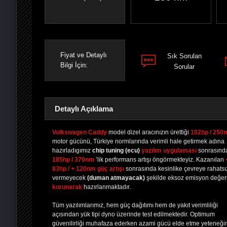
Fiyat ve Detaylı
Sık Sorulan
Bilgi İçin:
Sorular
Detaylı Açıklama
Volkswagen Caddy
model dizel aracınızın ürettiği
102hp / 250
motor gücünü, Türkiye normlarında verimli hale getirmek adına
hazırladıgımız
chip tuning
(ecu)
yazılım uygulaması
sonrasınd
PAYLAŞ
PAYLAŞ
PLUS'TA
PAYLAŞ
185hp / 370nm
’lik performans artışı öngörmekteyiz. Kazanılan
83hp / + 120nm güç artışı
sonrasında kesinlike çevreye rahatsız
vermeyecek
(duman atmayacak)
şekilde eksoz emisyon değerl
korunarak
hazırlanmaktadır.
Tüm yazılımlarımız, hem güç dağıtımı hem de yakıt verimliliği
açısından yük tipi dyno üzerinde test edilmektedir. Optimum
güvenilirliği muhafaza ederken azami gücü elde etme yeteneği