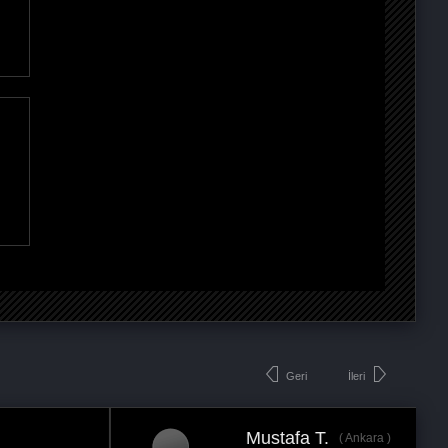
Geri
İleri
Mustafa T.
Ankara