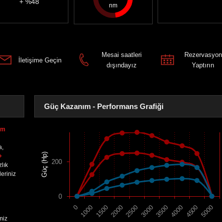
+ %48
Mesai saatleri
Rezervasyon
İletişime Geçin
dışındayız
Yaptırın
Güç Kazanım - Performans Grafiği
nm
a,
Güç (Hp)
+
200
lık
eriniz
0
1500
4000
2000
4500
2500
5000
0
3000
1000
3500
miz