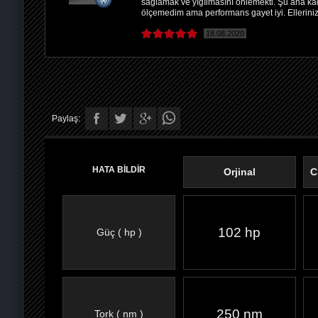
sağlamak ve yığılmasını önlemekti. Şu ana ka
ölçemedim ama performans gayet iyi. Elleriniz
18.08.2020
Paylaş:
HATA BİLDİR
Orjinal
C
102 hp
Güç ( hp )
FACEBOOK'TA
TWITTER'DA
GOOGLE
WHATSAPP’TA
250 nm
Tork ( nm )