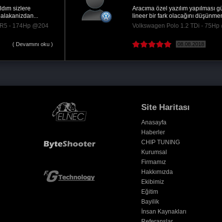
Aracıma özel yazılım yapılması güzel. Bu kadar
lineer bir fark olacağını düşünmemiştim. Alt...
Volkswagen Polo 1.2 TDi - 75Hp @98 Hp
08.08.2018
( Devamını oku )
Site Haritası
Anasayfa
Haberler
CHIP TUNING
Kurumsal
Firmamız
Hakkımızda
Ekibimiz
Eğitim
Bayilik
İnsan Kaynakları
Referanslar