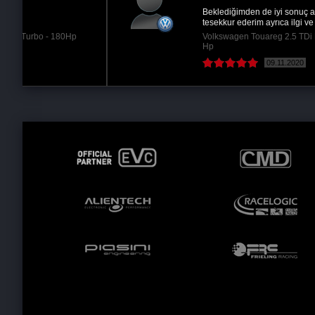
Beklediğimden de iyi sonuç aldım sizlere
tesekkur ederim ayrıca ilgi ve alakanizdan...
Volkswagen Touareg 2.5 TDi R5 - 174Hp @204
Hp
09.11.2020
( Devamını oku )