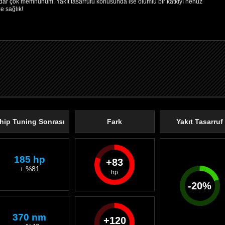
dar çok memnunum. Yakıt tasarrufu konusunda ise olumlu bir katkıyı henüz
e sağlık!
hip Tuning Sonrası
Fark
Yakıt Tasarruf
185 hp
83
+ %81
-
20
%
370 nm
120