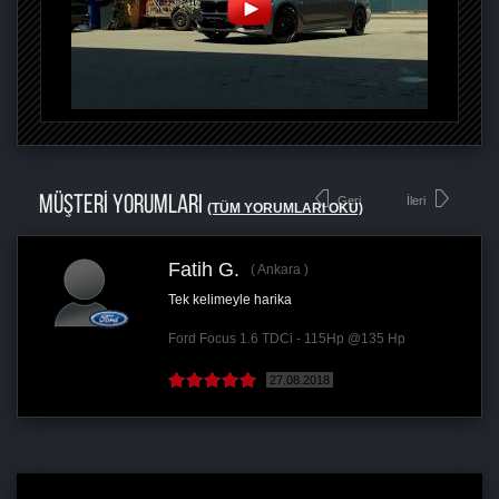
MÜŞTERİ YORUMLARI
Geri
İleri
(TÜM YORUMLARI OKU)
Fatih G.
Ankara
Tek kelimeyle harika
Ford Focus 1.6 TDCi - 115Hp @135 Hp
27.08.2018