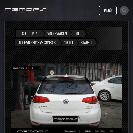
MENÜ
CHIP TUNING
VOLKSWAGEN
GOLF
GOLF VII - 2012 VE SONRASI
1.6 TDI
STAGE 1