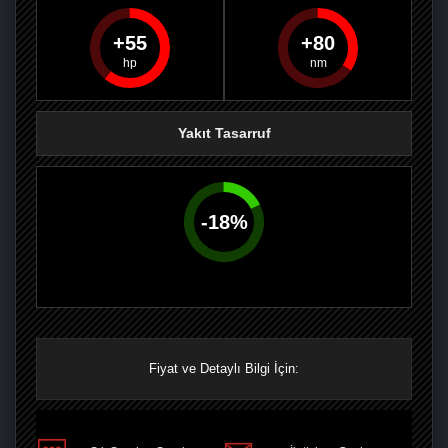
55
80
PAYLAŞ
PAYLAŞ
PLUS'TA
PAYLAŞ
Yakıt Tasarruf
-
18
%
Fiyat ve Detaylı Bilgi İçin: