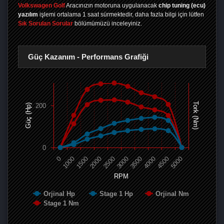
Volkswagen Golf
Aracınızın motoruna uygulanacak
chip tuning (ecu)
yazılım
işlemi ortalama 1 saat sürmektedir, daha fazla bilgi için lütfen
Sık Sorulan Sorular
bölümümüzü inceleyiniz.
Güç Kazanım - Performans Grafiği
Tork (Nm)
200
Güç (Hp)
0
0
1000
1500
2000
2500
3000
3500
4000
4500
5000
RPM
Orjinal Hp
Stage 1 Hp
Orjinal Nm
Stage 1 Nm