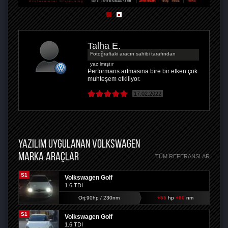
Talha E.
Fotoğraftaki aracın sahibi tarafından
yazılmıştır
Performans artmasına bire bir etken çok
muhteşem etkiliyor.
17.02.2022
YAZILIM UYGULANAN VOLKSWAGEN
MARKA ARAÇLAR
TÜM REFERANSLAR
S1
Volkswagen Golf
1.6 TDI
Orj:90hp / 230nm
+55
hp
+80
nm
S1
Volkswagen Golf
1.6 TDI