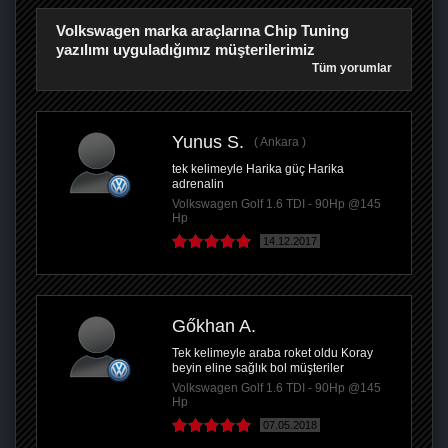
Volkswagen marka araçlarına Chip Tuning
yazılımı uyguladığımız müşterilerimiz
Tüm yorumlar
Yunus S.
Ankara
tek kelimeyle Harika güç Harika
adrenalin
Volkswagen Golf 1.6 TDI - 90Hp @145
Hp
14.12.2017
Gőkhan A.
Tek kelimeyle araba roket oldu Koray
beyin eline sağlık bol müşteriler
Volkswagen Golf 1.6 TDI - 90Hp @145
Hp
07.05.2018