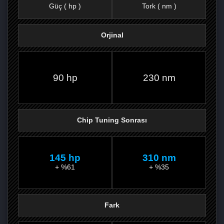
Güç ( hp )
Tork ( nm )
Orjinal
FACEBOOK'TA
TWITTER'DA
GOOGLE
WHATSAPP’TA
90 hp
230 nm
Chip Tuning Sonrası
145 hp
310 nm
+ %61
+ %35
Fark