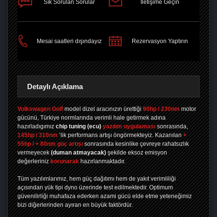
Sık Sorulan Sorular
İletişime Geçin
PAYLAŞ
Mesai saatleri dışındayız
Rezervasyon Yaptırın
Detaylı Açıklama
Volkswagen Golf
model dizel aracınızın ürettiği
90hp / 230nm
motor
gücünü, Türkiye normlarında verimli hale getirmek adına
hazırladıgımız
chip tuning
(ecu)
yazılım uygulaması
sonrasında,
145hp / 310nm
’lik performans artışı öngörmekteyiz. Kazanılan
+
55hp / + 80nm güç artışı
sonrasında kesinlike çevreye rahatsızlık
vermeyecek
(duman atmayacak)
şekilde eksoz emisyon
değerleriniz
korunarak
hazırlanmaktadır.
Tüm yazılımlarımız, hem güç dağıtımı hem de yakıt verimliliği
açısından yük tipi dyno üzerinde test edilmektedir. Optimum
güvenilirliği muhafaza ederken azami gücü elde etme yeteneğimiz
bizi diğerlerinden ayıran en büyük faktördür.