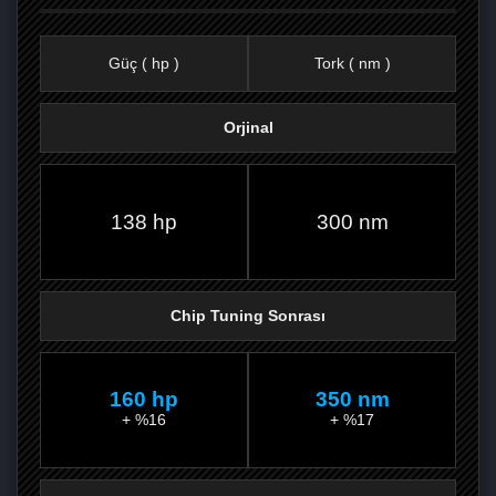
Güç ( hp )
Tork ( nm )
Orjinal
FACEBOOK'TA
TWITTER'DA
GOOGLE
WHATSAPP’TA
138 hp
300 nm
Chip Tuning Sonrası
160 hp
350 nm
+ %16
+ %17