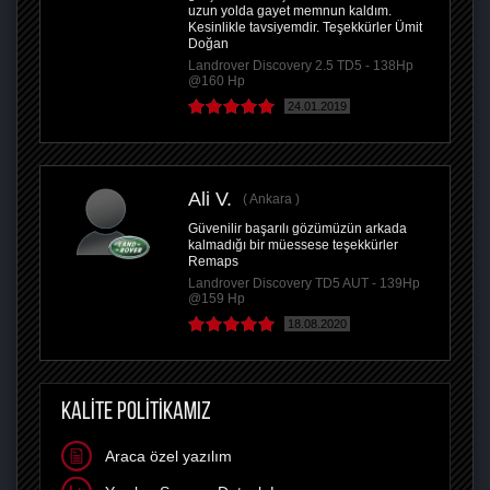
uzun yolda gayet memnun kaldım.
Kesinlikle tavsiyemdir. Teşekkürler Ümit
Doğan
Landrover Discovery 2.5 TD5 - 138Hp
@160 Hp
24.01.2019
Ali V.
Ankara
Güvenilir başarılı gözümüzün arkada
kalmadığı bir müessese teşekkürler
Remaps
Landrover Discovery TD5 AUT - 139Hp
@159 Hp
18.08.2020
KALİTE POLİTİKAMIZ
Araca özel yazılım