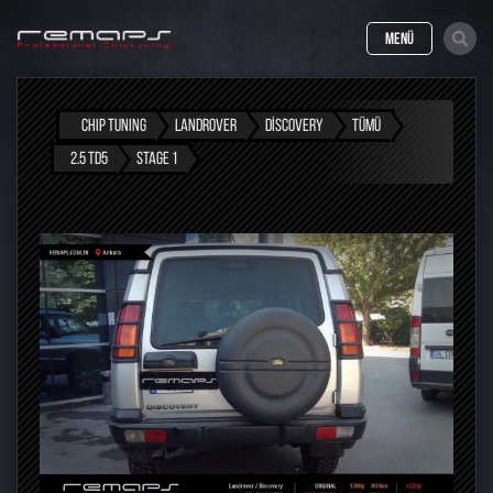
MENÜ
CHIP TUNING
LANDROVER
DISCOVERY
TÜMÜ
2.5 TD5
STAGE 1