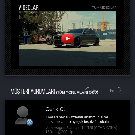
VİDEOLAR
TÜM VIDEOLAR
MÜŞTERİ YORUMLARI
Geri
İleri
(TÜM YORUMLARI OKU)
Cenk C.
Kayseri bayisi Özdemir abimiz ilgisi ve
alakasından dolayı çok teşekkür ederim...
Volkswagen Scirocco 1.4 TSi (CTHD-CTKA) -
160Hp @200 Hp