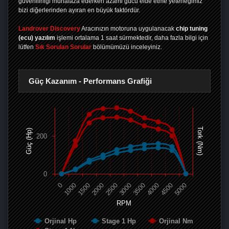
güvenilirliği muhafaza ederken azami gücü elde etme yeteneğimiz
bizi diğerlerinden ayıran en büyük faktördür.
Landrover Discovery
Aracınızın motoruna uygulanacak
chip tuning
(ecu) yazılım
işlemi ortalama 1 saat sürmektedir, daha fazla bilgi için
lütfen
Sık Sorulan Sorular
bölümümüzü inceleyiniz.
Güç Kazanım - Performans Grafiği
Tork (Nm)
Güç (Hp)
200
0
0
1000
1500
2000
2500
3000
3500
4000
4500
5000
RPM
Orjinal Hp
Stage 1 Hp
Orjinal Nm