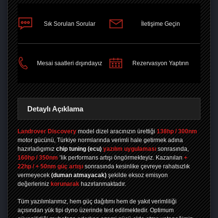
Sık Sorulan Sorular
İletişime Geçin
PAYLAŞ
Mesai saatleri dışındayız
Rezervasyon Yaptırın
Detaylı Açıklama
Landrover Discovery
model dizel aracınızın ürettiği
138hp / 300nm
motor gücünü, Türkiye normlarında verimli hale getirmek adına
hazırladıgımız
chip tuning
(ecu)
yazılım uygulaması
sonrasında,
160hp / 350nm
’lik performans artışı öngörmekteyiz. Kazanılan
+
22hp / + 50nm güç artışı
sonrasında kesinlike çevreye rahatsızlık
vermeyecek
(duman atmayacak)
şekilde eksoz emisyon
değerleriniz
korunarak
hazırlanmaktadır.
Tüm yazılımlarımız, hem güç dağıtımı hem de yakıt verimliliği
açısından yük tipi dyno üzerinde test edilmektedir. Optimum