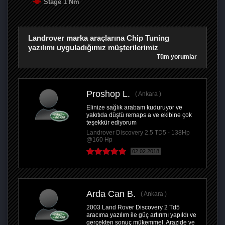
Stage 1 Nm
Landrover marka araçlarına Chip Tuning
yazılımı uyguladığımız müşterilerimiz
Tüm yorumlar
Proshop L.
Ankara
Elinize sağlık arabam kuduruyor ve
yakıtıda düştü remaps a ve ekibine çok
teşekkür ediyorum
Landrover Discovery 2.5 TD5 - 138Hp
@160 Hp
02.02.2018
Arda Can B.
Ankara
2003 Land Rover Discovery 2 Td5
aracıma yazılım ile güç artırımı yapıldı ve
gerçekten sonuç mükemmel. Arazide ve