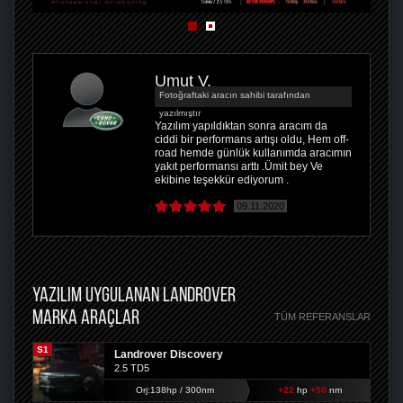
Umut V.
Fotoğraftaki aracın sahibi tarafından
yazılmıştır
Yazılım yapıldıktan sonra aracım da
ciddi bir performans artışı oldu, Hem off-
road hemde günlük kullanımda aracımın
yakıt performansı arttı .Ümit bey Ve
ekibine teşekkür ediyorum .
09.11.2020
YAZILIM UYGULANAN LANDROVER
MARKA ARAÇLAR
TÜM REFERANSLAR
S1
Landrover Discovery
2.5 TD5
Orj:138hp / 300nm
+22
hp
+50
nm