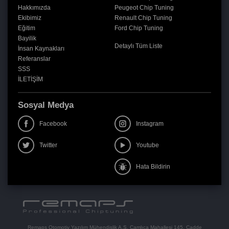
Hakkımızda
Peugeot Chip Tuning
Ekibimiz
Renault Chip Tuning
Eğitim
Ford Chip Tuning
Bayilik
Detaylı Tüm Liste
İnsan Kaynakları
Referanslar
SSS
İLETİŞİM
Sosyal Medya
Facebook
Instagram
Twitter
Youtube
Hata Bildirin
Remaps Otomotiv Yazılım Mühendislik A.Ş. Çamlıca Mahallesi 145. Cadde