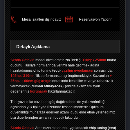
PAYLAŞ
Mesai saatleri dışındayız
Rezervasyon Yaptırın
Detaylı Açıklama
Skoda Octavia
model dizel aracınızın ürettiği
110hp / 250nm
motor
gücünü, Türkiye normlarında verimli hale getirmek adına
hazırladıgımız
chip tuning
(ecu)
yazılım uygulaması
sonrasında,
145hp / 310nm
’lik performans artışı öngörmekteyiz. Kazanılan
+
35hp / + 60nm güç artışı
sonrasında kesinlike çevreye rahatsızlık
vermeyecek
(duman atmayacak)
şekilde eksoz emisyon
değerleriniz
korunarak
hazırlanmaktadır.
Tüm yazılımlarımız, hem güç dağıtımı hem de yakıt verimliliği
açısından yük tipi dyno üzerinde test edilmektedir. Optimum
güvenilirliği muhafaza ederken azami gücü elde etme yeteneğimiz
bizi diğerlerinden ayıran en büyük faktördür.
Skoda Octavia
Aracınızın motoruna uygulanacak
chip tuning (ecu)