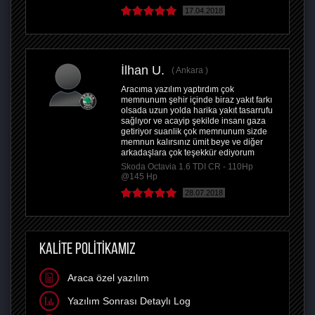
17.04.2018
İlhan U.
Ankara
Aracıma yazılım yaptırdım çok
memnunum şehir içinde biraz yakıt farkı
olsada uzun yolda harika yakıt tasarrufu
sağlıyor ve acayip şekilde insanı gaza
getiriyor suanlik çok memnunum sizde
memnun kalırsınız ümit beye ve diğer
arkadaşlara çok teşekkür ediyorum
Skoda Octavia 1.6 TDI CR - 110Hp
@145 Hp
28.07.2018
KALİTE POLİTİKAMIZ
Araca özel yazılım
Yazılım Sonrası Detaylı Log