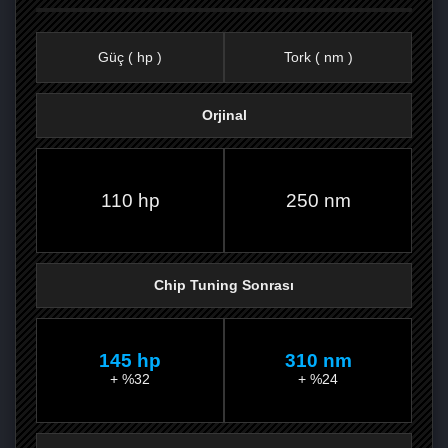
Güç ( hp )
Tork ( nm )
Orjinal
FACEBOOK'TA
TWITTER'DA
GOOGLE
WHATSAPP’TA
110 hp
250 nm
Chip Tuning Sonrası
145 hp
310 nm
+ %32
+ %24