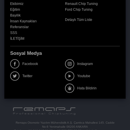
Ekibimiz
Renault Chip Tuning
Eğitim
Ford Chip Tuning
Bayilik
Detaylı Tüm Liste
İnsan Kaynakları
Referanslar
SSS
İLETİŞİM
Sosyal Medya
Facebook
Instagram
Twitter
Youtube
Hata Bildirin
Remaps Otomotiv Yazılım Mühendislik A.Ş. Çamlıca Mahallesi 145. Cadde
No:6 Yenimahalle 06200 ANKARA