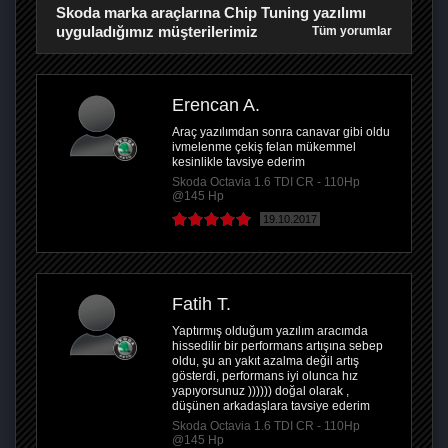
Skoda marka araçlarına Chip Tuning yazılımı
uyguladığımız müşterilerimiz
Tüm yorumlar
Erencan A.
Araç yazılımdan sonra canavar gibi oldu
ivmelenme çekiş felan mükemmel
kesinlikle tavsiye ederim
Skoda Octavia 1.6 TDI CR - 110Hp
@145 Hp
19.10.2017
Fatih T.
Yaptırmış olduğum yazılım aracımda
hissedilir bir performans artışına sebep
oldu, şu an yakıt azalma değil artış
gösterdi, performans iyi olunca hız
yapıyorsunuz )))))) doğal olarak ,
düşünen arkadaşlara tavsiye ederim
Skoda Octavia 1.6 TDI CR - 110Hp
@145 Hp