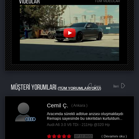
VİDEOLAR
TÜM VIDEOLAR
MÜŞTERİ YORUMLARI
Geri
İleri
(TÜM YORUMLARI OKU)
Cemil Ç.
Ankara
Aracımda sürekli adblue arızası oluşmaktaydı
Remaps sayesinde bu sıkıntıdan kurtuldum...
Audi A6 3.0 V6 TDi - 211Hp @320 Hp
07.12.2022
( Devamını oku )