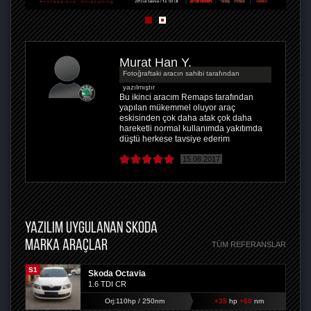
Murat Han Y.
Fotoğraftaki aracın sahibi tarafından
yazılmıştır
Bu ikinci aracım Remaps tarafından
yapılan mükemmel oluyor araç
eskisinden çok daha atak çok daha
hareketli normal kullanımda yakıtımda
düştü herkese tavsiye ederim
15.08.2017
YAZILIM UYGULANAN SKODA
MARKA ARAÇLAR
TÜM REFERANSLAR
S1
Skoda Octavia
1.6 TDI CR
Orj:110hp / 250nm
+35
hp
+60
nm