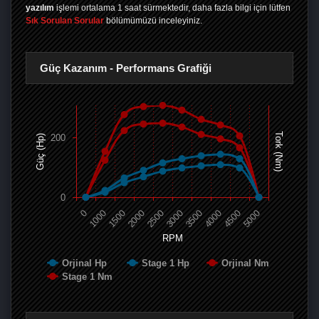
yazılım
işlemi ortalama 1 saat sürmektedir, daha fazla bilgi için lütfen
Sık Sorulan Sorular
bölümümüzü inceleyiniz.
Güç Kazanım - Performans Grafiği
Tork (Nm)
200
Güç (Hp)
0
0
1000
1500
2000
2500
3000
3500
4000
4500
5000
RPM
Orjinal Hp
Stage 1 Hp
Orjinal Nm
Stage 1 Nm