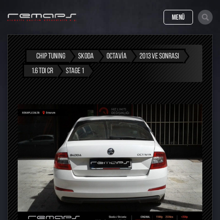
MENÜ
CHIP TUNING
SKODA
OCTAVIA
2013 VE SONRASI
1.6 TDI CR
STAGE 1