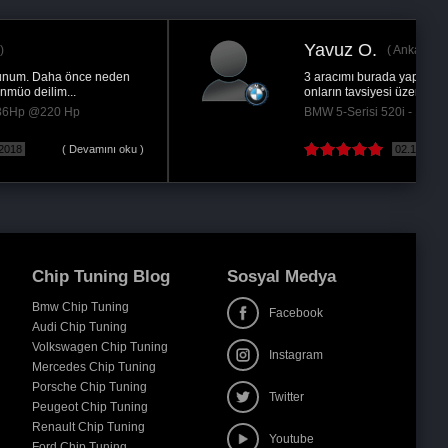
Yavuz O.
Ankara
3 aracımı burada yaptırdım, son aracımı alırken
onların tavsiyesi üzerine arac secimi yaptım.Tek...
BMW 5-Serisi 520i - 170Hp @220 Hp
02.12.2016
( Devamını oku )
Chip Tuning Blog
Sosyal Medya
Bmw Chip Tuning
Facebook
Audi Chip Tuning
Volkswagen Chip Tuning
Instagram
Mercedes Chip Tuning
Porsche Chip Tuning
Twitter
Peugeot Chip Tuning
Renault Chip Tuning
Youtube
Ford Chip Tuning