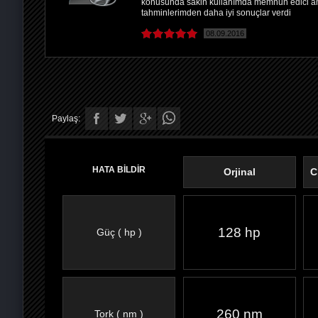
konusunda sakin kullanımda memnun edici ama
tahminlerimden daha iyi sonuçlar verdi
08.09.2016
Paylaş:
HATA BİLDİR
Orjinal
C
128 hp
Güç ( hp )
FACEBOOK'TA
TWITTER'DA
GOOGLE
WHATSAPP’TA
260 nm
Tork ( nm )