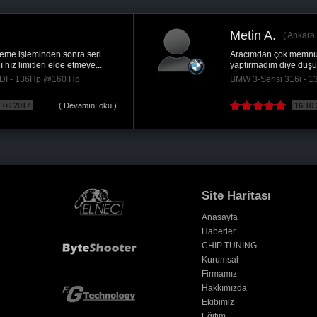
Metin A.
Ankara
Aracımdan çok memnunum. Daha önce neden
yaptırmadım diye düşünmüo deilim...
BMW 3-Serisi 316i - 136Hp @220 Hp
16.10.2018
( Devamını oku )
Site Haritası
Anasayfa
Haberler
CHIP TUNING
Kurumsal
Firmamız
Hakkımızda
Ekibimiz
Eğitim