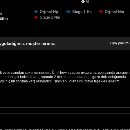
RPM
Orjinal Hp
Stage 1 Hp
Orjinal Nm
u)
Stage 1 Nm
lütfen
yguladığımız müşterilerimiz
Tüm yoruml
alı ve aracımdan çok memnunum. Ümit beyin yaptığı uygulama sonrasında aracımın
erinden çok farklı bir araç şuanda 2 bin motor araçlar dahi gaza dokunduğumda
ı hiç bir sorunla karşılaşmadım. İşinin ehli olan Ümit beye teşekkür ederim.