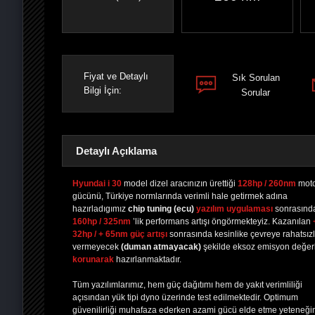
Fiyat ve Detaylı
Sık Sorulan
Bilgi İçin:
Sorular
Detaylı Açıklama
Hyundai i 30
model dizel aracınızın ürettiği
128hp / 260nm
mot
gücünü, Türkiye normlarında verimli hale getirmek adına
hazırladıgımız
chip tuning
(ecu)
yazılım uygulaması
sonrasınd
PAYLAŞ
PAYLAŞ
PLUS'TA
PAYLAŞ
160hp / 325nm
’lik performans artışı öngörmekteyiz. Kazanılan
32hp / + 65nm güç artışı
sonrasında kesinlike çevreye rahatsızl
vermeyecek
(duman atmayacak)
şekilde eksoz emisyon değerl
korunarak
hazırlanmaktadır.
Tüm yazılımlarımız, hem güç dağıtımı hem de yakıt verimliliği
açısından yük tipi dyno üzerinde test edilmektedir. Optimum
güvenilirliği muhafaza ederken azami gücü elde etme yeteneği