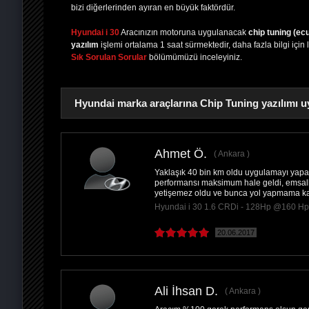
bizi diğerlerinden ayıran en büyük faktördür.
Hyundai i 30
Aracınızın motoruna uygulanacak
chip tuning (ec
yazılım
işlemi ortalama 1 saat sürmektedir, daha fazla bilgi için 
Sık Sorulan Sorular
bölümümüzü inceleyiniz.
Hyundai marka araçlarına Chip Tuning yazılımı u
Ahmet Ö.
Ankara
Yaklaşık 40 bin km oldu uygulamayı yap
PAYLAŞ
performansı maksimum hale geldi, emsall
yetişemez oldu ve bunca yol yapmama karş
Hyundai i 30 1.6 CRDi - 128Hp @160 Hp
20.06.2017
Ali İhsan D.
Ankara