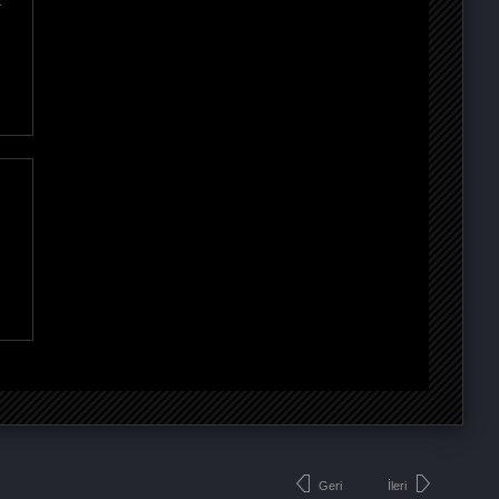
a
u
Geri
İleri