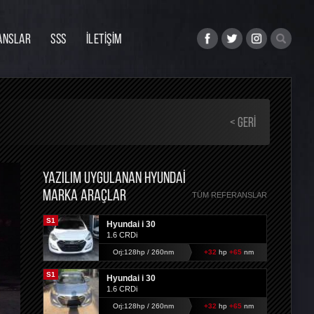
ANSLAR
SSS
İLETİŞİM
< GERI
YAZILIM UYGULANAN HYUNDAI
MARKA ARAÇLAR
TÜM REFERANSLAR
S1
Hyundai i 30
1.6 CRDi
Orj:128hp / 260nm
+32
hp
+65
nm
S1
Hyundai i 30
1.6 CRDi
Orj:128hp / 260nm
+32
hp
+65
nm