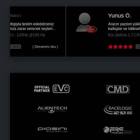
Yunus Ö.
Aracın yazılım yükleme işleminden sonra seri
kalkışlar ve istikrarlı hız limitleri elde etmeye...
Kia Optima 1.7 CRDI - 136Hp @160 Hp
 )
21.06.2017
( Devamını oku )