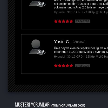
Aracım %100 gerek performans olsun gerek
hiç beklemediğim düşüşler oldu Ümit Doğ
çok memnunum Araç 2.0 tadı vermeye ba
Hyundai i 30 1.6 CRDi - 128Hp @160 Hp
19.04.2020
Yasin G.
Ankara
Ümit bey ve ekinine teşekkürler ilgi ve 
birbirinden güzel oldu özellikle hyundai i
Hyundai i 30 1.6 CRDi - 128Hp @160 Hp
17.08.2020
MÜŞTERİ YORUMLARI
(TÜM YORUMLARI OKU)