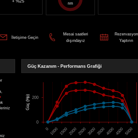
+ %25
Mesai saatleri
Rezervasyon
İletişime Geçin
dışındayız
Yaptırın
Güç Kazanım - Performans Grafiği
or
a,
Güç (Hp)
+
200
ık
eriniz
0
1500
4000
2000
4500
2500
5000
0
3000
1000
3500
miz