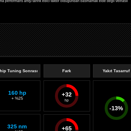
 performans artışı tahrik edici faktör olduğundan basmamak elde değil velhasıl
hip Tuning Sonrası
Fark
Yakıt Tasarruf
160 hp
32
+ %25
-
13
%
325 nm
65