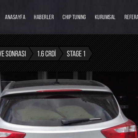
ANASAYFA
HABERLER
CHIP TUNING
KURUMSAL
REFER
Firmamız
Hakkımızda
Ekibimiz
VE SONRASI
1.6 CRDI
STAGE 1
Eğitim
Bayilik
İnsan Kaynakları