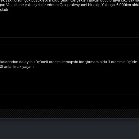
 yakıt olsun çok büyük etkisi oldu Şuan Gerçekten aracın gücü ortaya çıktı yakıtt
an Ve ekibine çok teşekkür ederim Çok profesyonel bir ekip Yaklaşık 5.000km old
şladı
alakalarından dolayı bu üçüncü aracımı remapsla tanıştırmam oldu 3 aracımın üçüde
30 anlatılmaz yaşanır