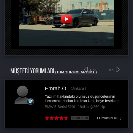
MÜŞTERİ YORUMLARI
Geri
İleri
(TÜM YORUMLARI OKU)
Emrah Ö.
Ankara
Yazılım hakkındaki olumsuz düşüncelerimin
tamamını ortadan kaldıran Ümit beye teşekkür...
BMW 5-Serisi 520i - 184Hp @260 Hp
28.08.2019
( Devamını oku )