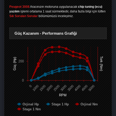
Peugeot 3008
Aracınızın motoruna uygulanacak
chip tuning (ecu)
yazılım
işlemi ortalama 1 saat sürmektedir, daha fazla bilgi için lütfen
Sık Sorulan Sorular
bölümümüzü inceleyiniz.
Güç Kazanım - Performans Grafiği
Tork (Nm)
Güç (Hp)
200
0
0
1000
1500
2000
2500
3000
3500
4000
4500
5000
RPM
Orjinal Hp
Stage 1 Hp
Orjinal Nm
Stage 1 Nm