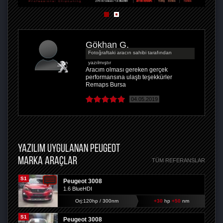
Gökhan G.
Fotoğraftaki aracın sahibi tarafından
yazılmıştır
Aracım olması gereken gerçek
performansına ulaştı teşekkürler
Remaps Bursa
04.05.2019
YAZILIM UYGULANAN PEUGEOT
MARKA ARAÇLAR
TÜM REFERANSLAR
S1
Peugeot 3008
1.6 BlueHDI
Orj:120hp / 300nm
+30
hp
+50
nm
S1
Peugeot 3008