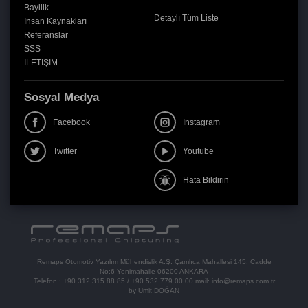
Bayilik
Detaylı Tüm Liste
İnsan Kaynakları
Referanslar
SSS
İLETİŞİM
Sosyal Medya
Facebook
Instagram
Twitter
Youtube
Hata Bildirin
Remaps Otomotiv Yazılım Mühendislik A.Ş. Çamlıca Mahallesi 145. Cadde
No:6 Yenimahalle 06200 ANKARA
Telefon :
+90 312 315 88 85
/
+90 532 779 00 00
mail:
info@remaps.com.tr
by Ümit DOĞAN