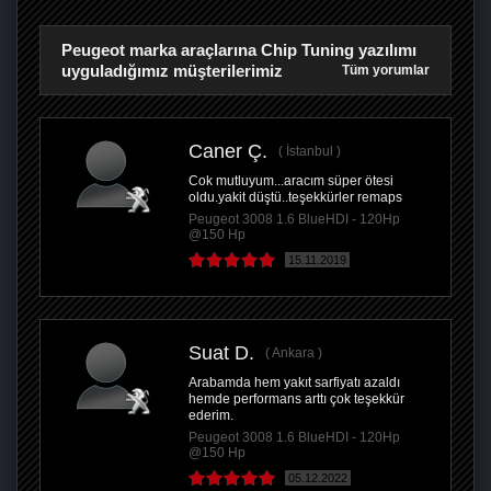
Peugeot marka araçlarına Chip Tuning yazılımı
uyguladığımız müşterilerimiz
Tüm yorumlar
Caner Ç.
İstanbul
Cok mutluyum...aracım süper ötesi
oldu.yakit düştü..teşekkürler remaps
Peugeot 3008 1.6 BlueHDI - 120Hp
@150 Hp
15.11.2019
Suat D.
Ankara
Arabamda hem yakıt sarfiyatı azaldı
hemde performans arttı çok teşekkür
ederim.
Peugeot 3008 1.6 BlueHDI - 120Hp
@150 Hp
05.12.2022