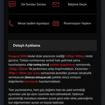
Sık Sorulan Sorular
İletişime Geçin
PAYLAŞ
Mesai saatleri dışındayız
Rezervasyon Yaptırın
Detaylı Açıklama
Peugeot 3008
model dizel aracınızın ürettiği
120hp / 300nm
motor
gücünü, Türkiye normlarında verimli hale getirmek adına
hazırladıgımız
chip tuning
(ecu)
yazılım uygulaması
sonrasında,
150hp / 350nm
’lik performans artışı öngörmekteyiz. Kazanılan
+
30hp / + 50nm güç artışı
sonrasında kesinlike çevreye rahatsızlık
vermeyecek
(duman atmayacak)
şekilde eksoz emisyon
değerleriniz
korunarak
hazırlanmaktadır.
Tüm yazılımlarımız, hem güç dağıtımı hem de yakıt verimliliği
açısından yük tipi dyno üzerinde test edilmektedir. Optimum
güvenilirliği muhafaza ederken azami gücü elde etme yeteneğimiz
bizi diğerlerinden ayıran en büyük faktördür.