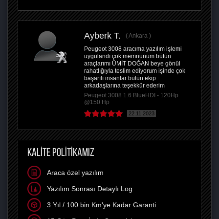
Ayberk T.
Ankara
Peugeot 3008 aracıma yazılım işlemi
uygulandı çok memnunum bütün
araçlarımı ÜMİT DOĞAN beye gönül
rahatlığıyla teslim ediyorum işinde çok
başarılı insanlar bütün ekip
arkadaşlarına teşekkür ederim
Peugeot 3008 1.6 BlueHDI - 120Hp
@150 Hp
22.11.2023
KALİTE POLİTİKAMIZ
Araca özel yazılım
Yazılım Sonrası Detaylı Log
3 Yıl / 100 bin Km'ye Kadar Garanti