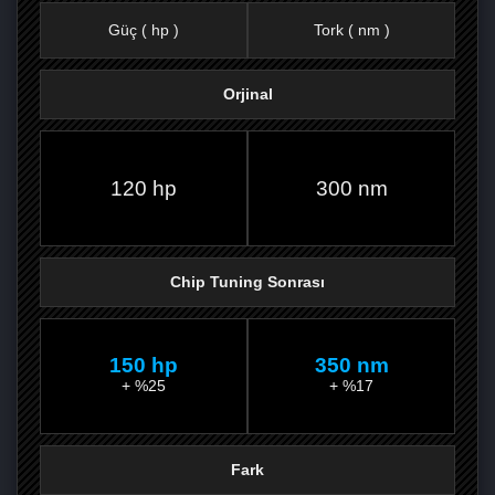
Güç ( hp )
Tork ( nm )
Orjinal
FACEBOOK'TA
TWITTER'DA
GOOGLE
WHATSAPP’TA
120 hp
300 nm
Chip Tuning Sonrası
150 hp
350 nm
+ %25
+ %17
Fark