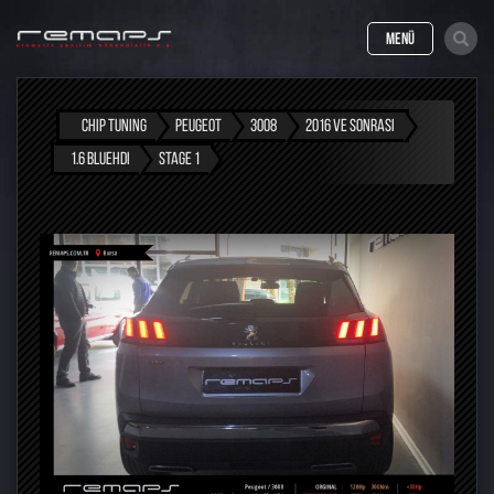
MENÜ
CHIP TUNING
PEUGEOT
3008
2016 VE SONRASI
1.6 BLUEHDI
STAGE 1