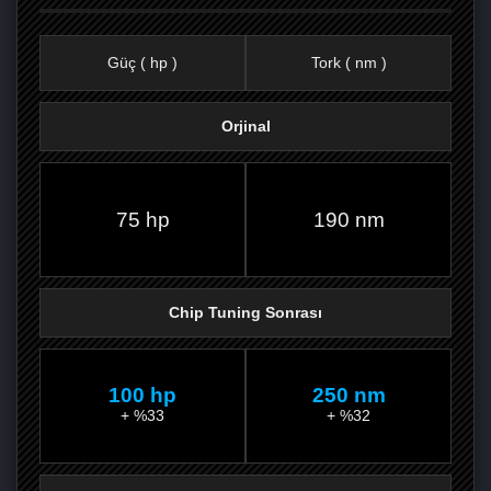
Güç ( hp )
Tork ( nm )
Orjinal
FACEBOOK'TA
TWITTER'DA
GOOGLE
WHATSAPP’TA
75 hp
190 nm
Chip Tuning Sonrası
100 hp
250 nm
+ %33
+ %32