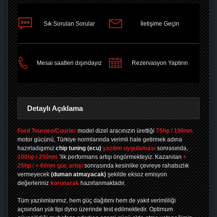
Sık Sorulan Sorular
İletişime Geçin
PAYLAŞ
Mesai saatleri dışındayız
Rezervasyon Yaptırın
Detaylı Açıklama
Ford Tourneo/Courier
model dizel aracınızın ürettiği
75hp / 190nm
motor gücünü, Türkiye normlarında verimli hale getirmek adına
hazırladıgımız
chip tuning
(ecu)
yazılım uygulaması
sonrasında,
100hp / 250nm
’lik performans artışı öngörmekteyiz. Kazanılan
+
25hp / + 60nm güç artışı
sonrasında kesinlike çevreye rahatsızlık
vermeyecek
(duman atmayacak)
şekilde eksoz emisyon
değerleriniz
korunarak
hazırlanmaktadır.
Tüm yazılımlarımız, hem güç dağıtımı hem de yakıt verimliliği
açısından yük tipi dyno üzerinde test edilmektedir. Optimum