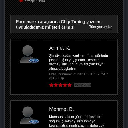
Stage 1 Nm
Ford marka araçlarına Chip Tuning yazılımı
uyguladığımız müşterilerimiz
Tüm yorumlar
Ahmet K.
Şimdiye kadar yaptirmadigim günlerin
pişmanlığını yaşıyorum. Resmen
satmayı düşündüğüm araçtan keyif
almaya başladım
Ford Tourneo/Courier 1.5 TDCI - 75Hp
@100 Hp
27.02.2018
Mehmet B.
Memnun kaldım gücünü hissettim
soğumuş satmayı düşünmeye
başlamıştım şimdi aracımı daha çok