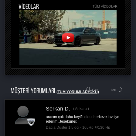
VİDEOLAR
TÜM VIDEOLAR
MÜŞTERİ YORUMLARI
Geri
İleri
(TÜM YORUMLARI OKU)
Serkan D.
Ankara
aracım çok daha keyifli oldu .herkeze tavsiye
ederim...teşekürler.
Dacia Duster 1.5 dci - 105Hp @130 Hp