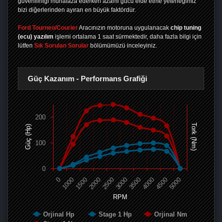
güvenilirliği muhafaza ederken azami gücü elde etme yeteneğimiz
bizi diğerlerinden ayıran en büyük faktördür.
Ford Tourneo/Courier
Aracınızın motoruna uygulanacak
chip tuning
(ecu) yazılım
işlemi ortalama 1 saat sürmektedir, daha fazla bilgi için
lütfen
Sık Sorulan Sorular
bölümümüzü inceleyiniz.
Güç Kazanım - Performans Grafiği
200
Tork (Nm)
Güç (Hp)
100
0
0
1000
1500
2000
2500
3000
3500
4000
4500
5000
RPM
Orjinal Hp
Stage 1 Hp
Orjinal Nm