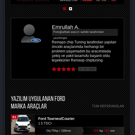
Emrullah A.
Fotoğraftaki aracın sahibi tarafından
yazılmıştır
Remaps chip Tuning tarafından yapılan
önceki araçlarımda herhangi bir
problem yaşamadım bu aracımdada
çekiş ve yakıt tasarrufu başarılı oldu
teşekkürler Remasp chiptuning
17.02.2022
YAZILIM UYGULANAN FORD
MARKA ARAÇLAR
TÜM REFERANSLAR
S1
Ford Tourneo/Courier
1.5 TDCI
Orj:75hp / 190nm
+25
hp
+60
nm