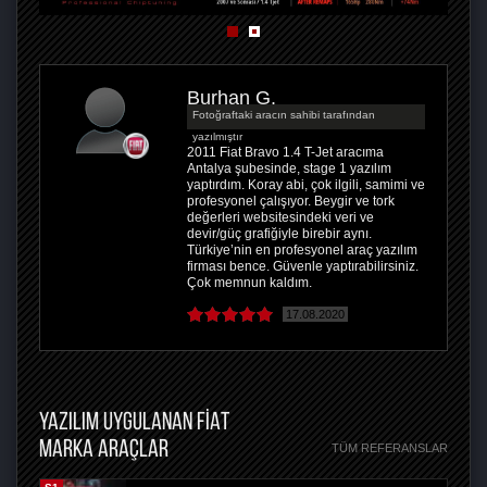
Burhan G.
Fotoğraftaki aracın sahibi tarafından
yazılmıştır
2011 Fiat Bravo 1.4 T-Jet aracıma
Antalya şubesinde, stage 1 yazılım
yaptırdım. Koray abi, çok ilgili, samimi ve
profesyonel çalışıyor. Beygir ve tork
değerleri websitesindeki veri ve
devir/güç grafiğiyle birebir aynı.
Türkiye’nin en profesyonel araç yazılım
firması bence. Güvenle yaptırabilirsiniz.
Çok memnun kaldım.
17.08.2020
YAZILIM UYGULANAN FIAT
MARKA ARAÇLAR
TÜM REFERANSLAR