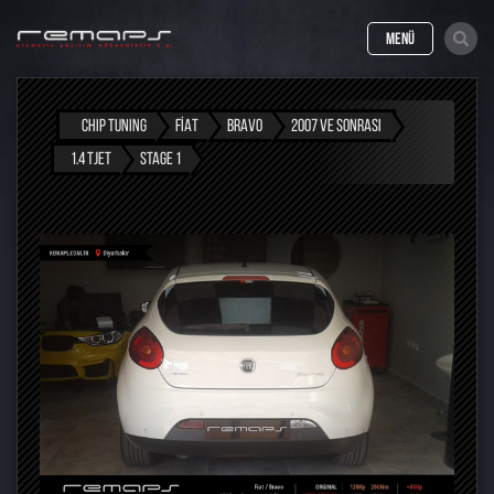
MENÜ
CHIP TUNING
FIAT
BRAVO
2007 VE SONRASI
1.4 TJET
STAGE 1