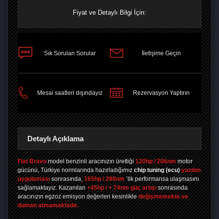
Fiyat ve Detaylı Bilgi İçin:
Sık Sorulan Sorular
İletişime Geçin
PAYLAŞ
Mesai saatleri dışındayız
Rezervasyon Yaptırın
Detaylı Açıklama
Fiat Bravo
model benzinli aracınızın ürettiği
120hp / 206nm
motor
gücünü, Türkiye normlarında hazırladığımız
chip tuning
(ecu)
yazılım
uygulaması
sonrasında,
165hp / 280nm
’lik performansa ulaşmasını
sağlamaktayız. Kazanılan
+45hp / + 74nm güç artışı
sonrasında
aracınızın egzoz emisyon değerleri kesinlikle
değişmemekte ve
duman atmamaktadır.