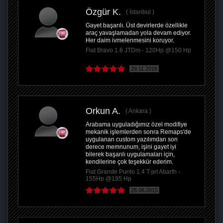
Özgür K.
İstanbul
Gayet başarılı. Üst devirlerde özellikle
araç yavaşlamadan yola devam ediyor.
Her daim ivmelenmesini koruyor.
Fiat Bravo 1.6 JTDm - 120Hp @150 Hp
29.11.2018
Orkun A.
Ankara
Arabama uyguladığımız özel modifiye
mekanik işlemlerden sonra Remaps'de
uygulanan custom yazılımdan son
derece memnunum, işini gayet iyi
bilerek başarılı uygulamaları için,
kendilerine çok teşekkür ederim.
Fiat Grande Punto 1.4 T-jet Abarth -
155Hp @195 Hp
25.06.2015