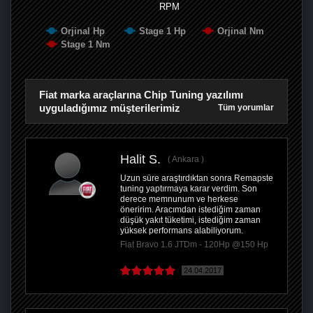
RPM
Orjinal Hp
Stage 1 Hp
Orjinal Nm
Stage 1 Nm
Fiat marka araçlarına Chip Tuning yazılımı
uyguladığımız müşterilerimiz
Tüm yorumlar
Halit S.
Ankara
Uzun süre araştırdıktan sonra Remapste
tuning yaptırmaya karar verdim. Son
derece memnunum ve herkese
öneririm. Aracımdan istediğim zaman
düşük yakıt tüketimi, istediğim zaman
yüksek performans alabiliyorum.
Fiat Bravo 1.6 JTDm - 120Hp @150 Hp
24.04.2017