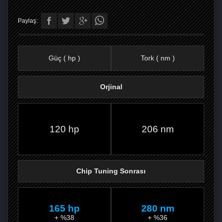
Paylaş:
Güç ( hp )
Tork ( nm )
Orjinal
FACEBOOK'TA
TWITTER'DA
GOOGLE
WHATSAPP’TA
120 hp
206 nm
Chip Tuning Sonrası
165 hp
280 nm
+ %38
+ %36