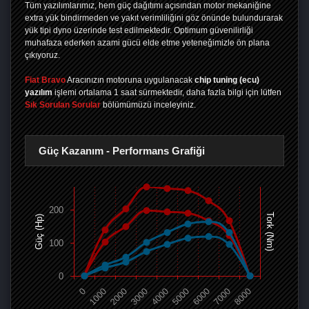
Tüm yazılımlarımız, hem güç dağıtımı açısından motor mekaniğine
extra yük bindirmeden ve yakıt verimliliğini göz önünde bulundurarak
yük tipi dyno üzerinde test edilmektedir. Optimum güvenilirliği
muhafaza ederken azami gücü elde etme yeteneğimizle ön plana
çıkıyoruz.
Fiat Bravo
Aracınızın motoruna uygulanacak
chip tuning (ecu)
yazılım
işlemi ortalama 1 saat sürmektedir, daha fazla bilgi için lütfen
Sık Sorulan Sorular
bölümümüzü inceleyiniz.
Güç Kazanım - Performans Grafiği
200
Tork (Nm)
Güç (Hp)
100
0
0
1000
2000
3000
4000
5000
6000
7000
8000