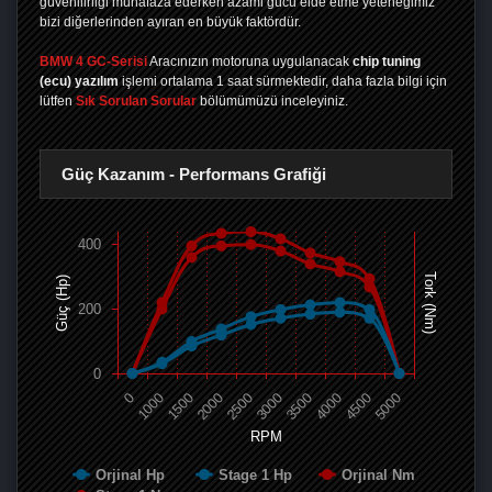
güvenilirliği muhafaza ederken azami gücü elde etme yeteneğimiz
bizi diğerlerinden ayıran en büyük faktördür.
BMW 4 GC-Serisi
Aracınızın motoruna uygulanacak
chip tuning
(ecu) yazılım
işlemi ortalama 1 saat sürmektedir, daha fazla bilgi için
lütfen
Sık Sorulan Sorular
bölümümüzü inceleyiniz.
Güç Kazanım - Performans Grafiği
400
Tork (Nm)
Güç (Hp)
200
0
0
1000
1500
2000
2500
3000
3500
4000
4500
5000
RPM
Orjinal Hp
Stage 1 Hp
Orjinal Nm