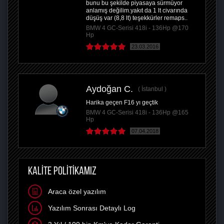
bunu bu şekilde piyasaya sürmüyor
anlamış değilim.yakıt da 1 lt civarında
düşüş var (8,8 lt) teşekkürler remaps..
BMW 4 GC-Serisi 418i - 136Hp @170
Hp
23.03.2016
Aydoğan C.
İstanbul
Harika geçen F16 yı geçtik
BMW 4 GC-Serisi 418i - 136Hp @165
Hp
07.04.2018
KALİTE POLİTİKAMIZ
Araca özel yazılım
Yazılım Sonrası Detaylı Log