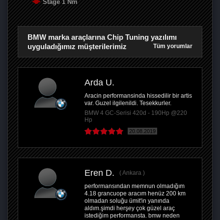
Stage 1 Nm
BMW marka araçlarına Chip Tuning yazılımı
uyguladığımız müşterilerimiz
Tüm yorumlar
Arda U.
Aracin performansinda hissedilir bir artis
var. Guzel ilgilenildi. Tesekkurler.
BMW 4 GC-Serisi 420d - 190Hp @220
Hp
20.08.2019
Eren D.
Ankara
performansından memnun olmadığım
4.18 grancuope aracım henüz 200 km
olmadan soluğu ümit'in yanında
aldım.şimdi herşey çok güzel araç
istediğim performansta. bmw neden