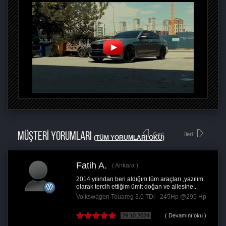
MÜŞTERİ YORUMLARI
Geri
İleri
(TÜM YORUMLARI OKU)
Fatih A.
Ankara
2014 yılından beri aldığım tüm araçları ,yazılım
olarak tercih ettiğim ümit doğan ve ailesine...
Volkswagen Touareg 3.0 TDi - 245Hp @295 Hp
29.10.2024
( Devamını oku )