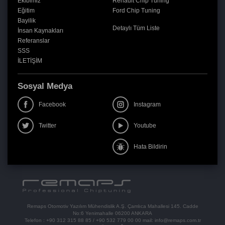
Ekibimiz
Renault Chip Tuning
Eğitim
Ford Chip Tuning
Bayilik
Detaylı Tüm Liste
İnsan Kaynakları
Referanslar
SSS
İLETİŞİM
Sosyal Medya
Facebook
Instagram
Twitter
Youtube
Hata Bildirin
Remaps Otomotiv Yazılım Mühendislik A.Ş. Çamlıca Mahallesi 145. Cadde
No:6 Yenimahalle 06200 ANKARA
Telefon :
+90 312 315 88 85
/
+90 532 779 00 00
mail:
info@remaps.com.tr