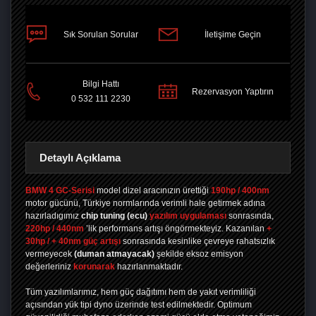
Sık Sorulan Sorular
İletişime Geçin
PAYLAŞ
Bilgi Hattı
Rezervasyon Yaptırın
0 532 111 2230
Detaylı Açıklama
BMW 4 GC-Serisi
model dizel aracınızın ürettiği
190hp / 400nm
motor gücünü, Türkiye normlarında verimli hale getirmek adına
hazırladıgımız
chip tuning
(ecu)
yazılım uygulaması
sonrasında,
220hp / 440nm
’lik performans artışı öngörmekteyiz. Kazanılan
+
30hp / + 40nm güç artışı
sonrasında kesinlike çevreye rahatsızlık
vermeyecek
(duman atmayacak)
şekilde eksoz emisyon
değerleriniz
korunarak
hazırlanmaktadır.
Tüm yazılımlarımız, hem güç dağıtımı hem de yakıt verimliliği
açısından yük tipi dyno üzerinde test edilmektedir. Optimum