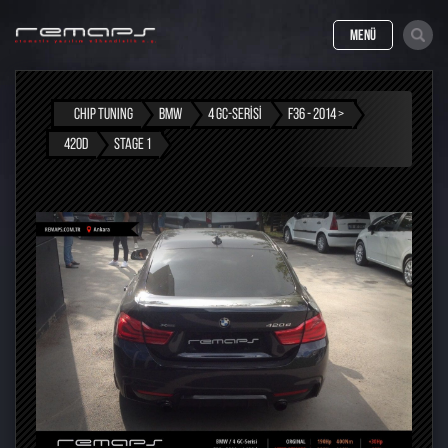
MENÜ
CHIP TUNING
BMW
4 GC-SERISI
F36 - 2014 >
420D
STAGE 1