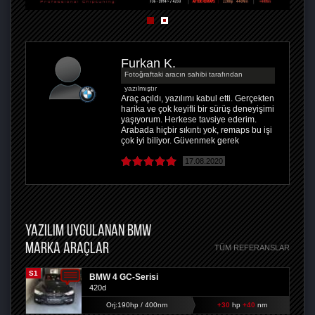
Furkan K.
Fotoğraftaki aracın sahibi tarafından
yazılmıştır
Araç açıldı, yazılımı kabul etti. Gerçekten
harika ve çok keyifli bir sürüş deneyişimi
yaşıyorum. Herkese tavsiye ederim.
Arabada hiçbir sıkıntı yok, remaps bu işi
çok iyi biliyor. Güvenmek gerek
17.08.2020
YAZILIM UYGULANAN BMW
MARKA ARAÇLAR
TÜM REFERANSLAR
S1
BMW 4 GC-Serisi
420d
Orj:190hp / 400nm
+30
hp
+40
nm