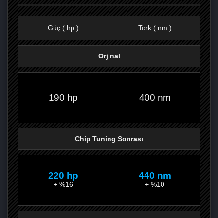
Güç ( hp )
Tork ( nm )
Orjinal
FACEBOOK'TA
TWITTER'DA
GOOGLE
WHATSAPP’TA
190 hp
400 nm
Chip Tuning Sonrası
220 hp
440 nm
+ %16
+ %10