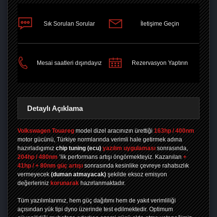
Sık Sorulan Sorular
İletişime Geçin
PAYLAŞ
Mesai saatleri dışındayız
Rezervasyon Yaptırın
Detaylı Açıklama
Volkswagen Touareg
model dizel aracınızın ürettiği
163hp / 400nm
motor gücünü, Türkiye normlarında verimli hale getirmek adına
hazırladıgımız
chip tuning
(ecu)
yazılım uygulaması
sonrasında,
204hp / 480nm
’lik performans artışı öngörmekteyiz. Kazanılan
+
41hp / + 80nm güç artışı
sonrasında kesinlike çevreye rahatsızlık
vermeyecek
(duman atmayacak)
şekilde eksoz emisyon
değerleriniz
korunarak
hazırlanmaktadır.
Tüm yazılımlarımız, hem güç dağıtımı hem de yakıt verimliliği
açısından yük tipi dyno üzerinde test edilmektedir. Optimum