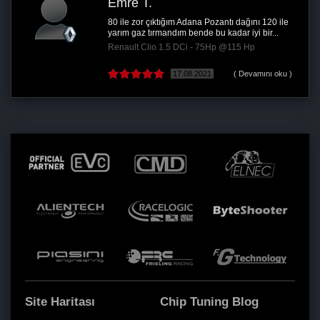
Emre T.
80 ile zor çıktığım Adana Pozantı dağını 120 ile
yarım gaz tırmandım bende bu kadar iyi bir...
Renault Clio 1.5 DCi - 75Hp @115 Hp
17.08.2021
( Devamını oku )
Site Haritası
Chip Tuning Blog