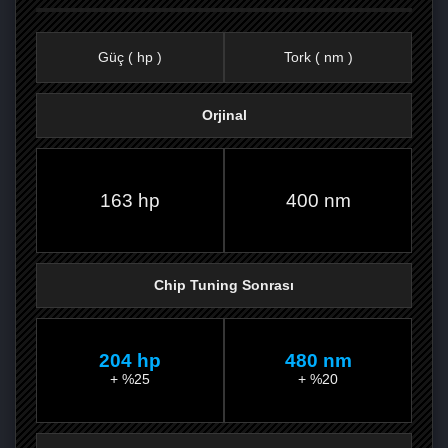
Güç ( hp )
Tork ( nm )
Orjinal
FACEBOOK'TA
TWITTER'DA
GOOGLE
WHATSAPP’TA
163 hp
400 nm
Chip Tuning Sonrası
204 hp
480 nm
+ %25
+ %20