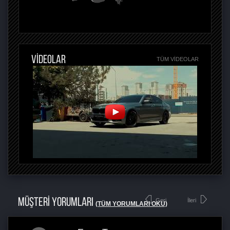
VİDEOLAR
TÜM VIDEOLAR
MÜŞTERİ YORUMLARI
Geri
İleri
(TÜM YORUMLARI OKU)