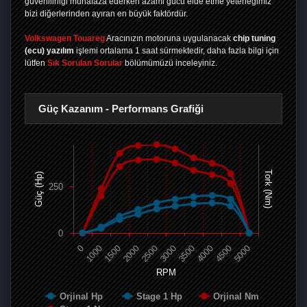
güvenilirliği muhafaza ederken azami gücü elde etme yeteneğimiz
bizi diğerlerinden ayıran en büyük faktördür.
Volkswagen Touareg
Aracınızın motoruna uygulanacak
chip tuning
(ecu) yazılım
işlemi ortalama 1 saat sürmektedir, daha fazla bilgi için
lütfen
Sık Sorulan Sorular
bölümümüzü inceleyiniz.
Güç Kazanım - Performans Grafiği
Tork (Nm)
Güç (Hp)
250
0
0
1000
1500
2000
2500
3000
3500
4000
4500
5000
RPM
Orjinal Hp
Stage 1 Hp
Orjinal Nm