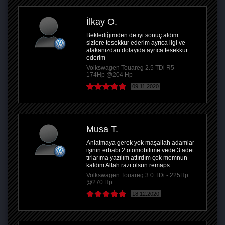
İlkay O.
Beklediğimden de iyi sonuç aldım
sizlere tesekkur ederim ayrıca ilgi ve
alakanizdan dolayıda ayrıca tesekkur
ederim
Volkswagen Touareg 2.5 TDi R5 -
174Hp @204 Hp
09.11.2020
Musa T.
Anlatmaya gerek yok maşallah adamlar
işinin erbabı 2 otomobilime vede 3 adet
tırlarıma yazılım attırdım çok memnun
kaldım Allah razı olsun remaps
Volkswagen Touareg 3.0 TDi - 225Hp
@270 Hp
18.12.2020