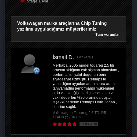
Stage 1 Nm
Volkswagen marka araçlarına Chip Tuning
yazılımı uyguladığımız müşterilerimiz
Tüm yorumlar
İsmail D.
Ankara
Merhaba, 2005 model touareg 2.5 tdi
aracımı aldığıma çok pişman olmuştum ,
performansı, yakıt değerleri beni
ziyadesiyle üzmüştü. Remaps te
yaptırdığım uygulamadan sonra aracımı
tanıyamadım performansı mükemmel
oldu vites değişimleri çok seri oldu ve
yakıt değerleri %20 oranında düştü,
teşekkür ederim Remaps Ümit Doğan ,
ellerine sağlık
Volkswagen Touareg 2.5 TDi R5 -
174Hp @204 Hp
31.03.2020