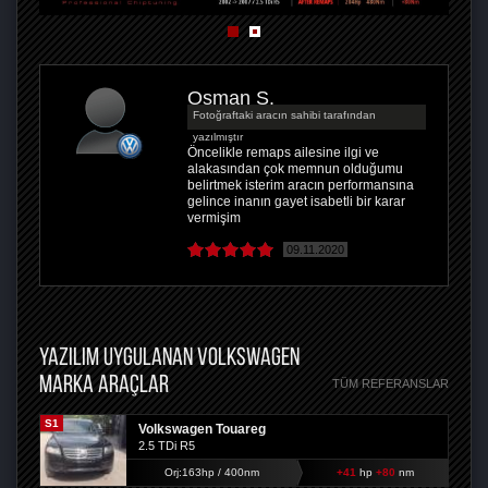
Osman Ş.
Fotoğraftaki aracın sahibi tarafından
yazılmıştır
Öncelikle remaps ailesine ilgi ve
alakasından çok memnun olduğumu
belirtmek isterim aracın performansına
gelince inanın gayet isabetli bir karar
vermişim
09.11.2020
YAZILIM UYGULANAN VOLKSWAGEN
MARKA ARAÇLAR
TÜM REFERANSLAR
S1
Volkswagen Touareg
2.5 TDi R5
Orj:163hp / 400nm
+41
hp
+80
nm