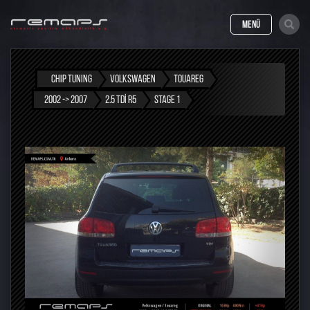
MENÜ
CHIP TUNING
VOLKSWAGEN
TOUAREG
2002 -> 2007
2.5 TDI R5
STAGE 1