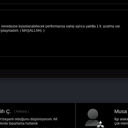
 neredeyse kıyaslanabilecek performansa sahip ayrıca yakıtta 1 lt. azalma var.
arşılaşmadım. ( MAŞALLAH) :)
Musa D.
Ankara
İlgi alakadan arıza tesbitinden ve çözümlerinden
çok memnun kaldık. Teşekkürler ederiz remaps...