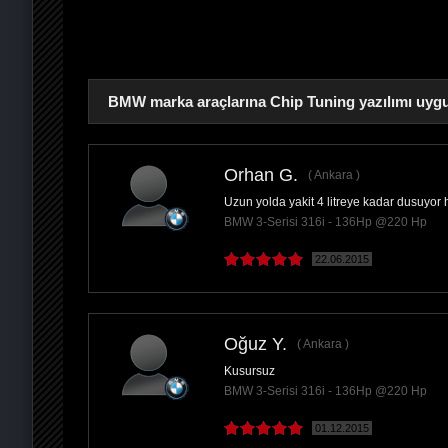
BMW marka araçlarına Chip Tuning yazılımı uygu
Orhan G.
Ankara
Uzun yolda yakit 4 litreye kadar dusuyo
PAYLAŞ
BMW 3-Serisi 316i - 136Hp @220 Hp
22.06.2015
Oğuz Y.
Ankara
Kusursuz
BMW 3-Serisi 316i - 136Hp @220 Hp
01.12.2015