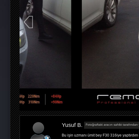
Yusuf B.
Fotoğraftaki aracın sahibi tarafından 
Bu işin uzmanı ümit bey F30 316iye yaptırdım 