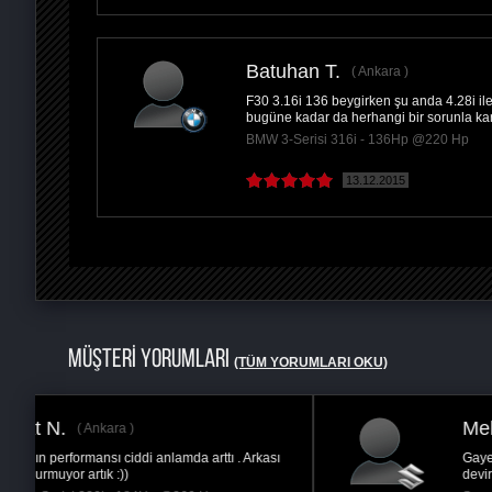
Batuhan T.
Ankara
F30 3.16i 136 beygirken şu anda 4.28i ile
bugüne kadar da herhangi bir sorunla k
BMW 3-Serisi 316i - 136Hp @220 Hp
13.12.2015
MÜŞTERİ YORUMLARI
(TÜM YORUMLARI OKU)
Melih Ç.
Ankara
ı
Gayet başarılı olduğunu düşünüyorum. Alt
devirlerde toparlama hızlandı