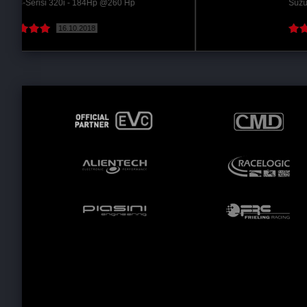
Suzuki SX-4 S-Cross 1.6 VVT - 120Hp @134 Hp
16.10.2018