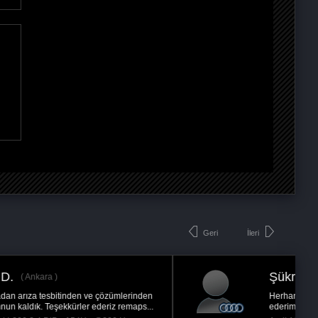
Geri
İleri
Şükrü Y.
Herhangi bir sorun olmadı herkese tavsiye
ederim.