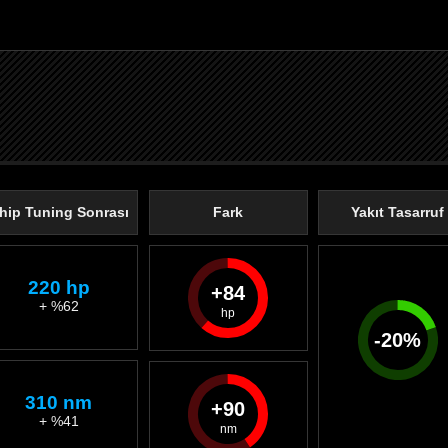
hip Tuning Sonrası
Fark
Yakıt Tasarruf
220 hp
84
+ %62
-
20
%
310 nm
90
+ %41