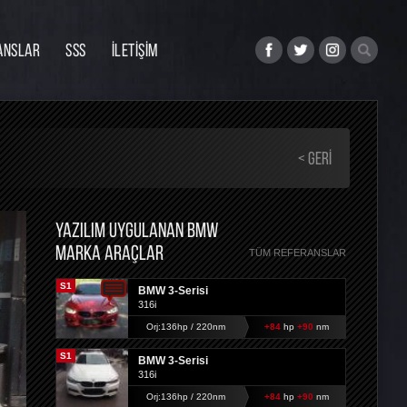
ANSLAR
SSS
İLETİŞİM
< GERI
YAZILIM UYGULANAN BMW
MARKA ARAÇLAR
TÜM REFERANSLAR
S1
BMW 3-Serisi
316i
Orj:136hp / 220nm
+84
hp
+90
nm
S1
BMW 3-Serisi
316i
Orj:136hp / 220nm
+84
hp
+90
nm