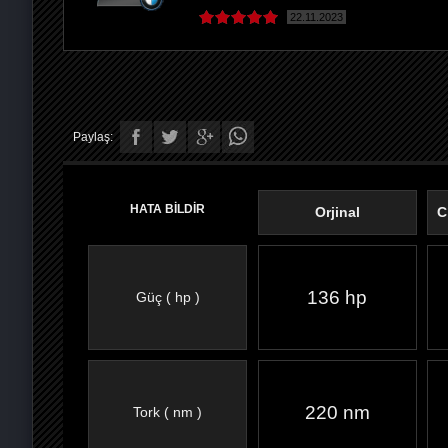
22.11.2023
Paylaş:
HATA BİLDİR
Orjinal
C
136 hp
Güç ( hp )
FACEBOOK'TA
TWITTER'DA
GOOGLE
WHATSAPP’TA
220 nm
Tork ( nm )