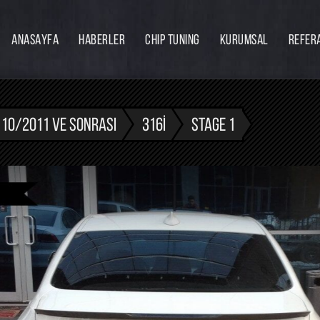
ANASAYFA
HABERLER
CHIP TUNING
KURUMSAL
REFER
Firmamız
Hakkımızda
Ekibimiz
- 10/2011 VE SONRASI
316I
STAGE 1
Eğitim
Bayilik
İnsan Kaynakları