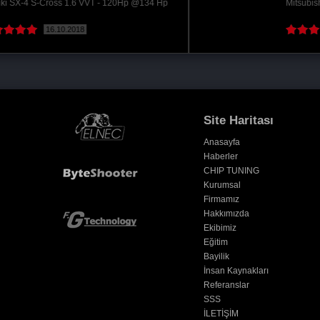
Mitsubishi L200 2.4 DiD - 154Hp @200 Hp
29.10.2024
( Devamını oku )
Site Haritası
Anasayfa
Haberler
CHIP TUNING
Kurumsal
Firmamız
Hakkımızda
Ekibimiz
Eğitim
Bayilik
İnsan Kaynakları
Referanslar
SSS
İLETİŞİM