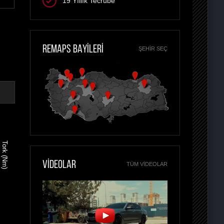
19 Yıllık Tecrübe
REMAPS BAYİLERİ
ŞEHIR SEÇ
Tork (Nm)
VİDEOLAR
TÜM VIDEOLAR