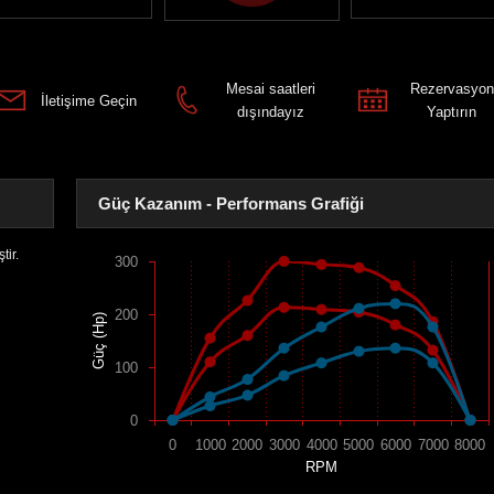
Mesai saatleri
Rezervasyon
İletişime Geçin
dışındayız
Yaptırın
Güç Kazanım - Performans Grafiği
tir.
300
200
Güç (Hp)
100
0
0
1000
2000
3000
4000
5000
6000
7000
8000
RPM