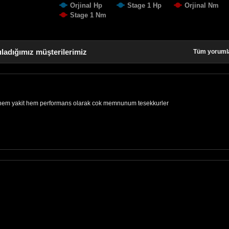
Orjinal Hp
Stage 1 Hp
Orjinal Nm
Stage 1 Nm
ladığımız müşterilerimiz
Tüm yoruml
r hem yakit hem performans olarak cok memnunum tesekkurler