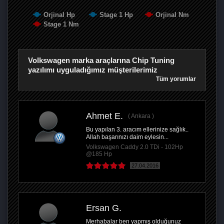
Orjinal Hp
Stage 1 Hp
Orjinal Nm
Stage 1 Nm
Volkswagen marka araçlarına Chip Tuning
yazılımı uyguladığımız müşterilerimiz
Tüm yorumlar
Ahmet E.
Ankara
Bu yapılan 3. aracım ellerinize sağlık..
Allah başarınızı daim eylesin...
Volkswagen Caddy 2.0 TDi - 102Hp
@185 Hp
27.04.2016
Ersan G.
Merhabalar ben yapmış olduğunuz