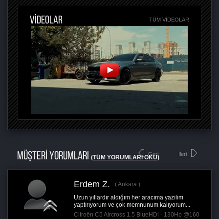
VİDEOLAR
TÜM VIDEOLAR
MÜŞTERİ YORUMLARI
Geri
İleri
(TÜM YORUMLARI OKU)
Erdem Z.
Ankara
Uzun yıllardır aldığım her aracıma yazılım
yaptırıyorum ve çok memnunum kalıyorum...
Citroën C5 Aircross 1.5 BlueHDi - 130Hp @160