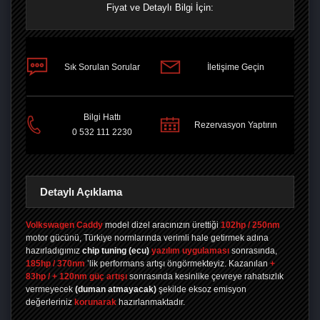
Fiyat ve Detaylı Bilgi İçin:
Sık Sorulan Sorular
İletişime Geçin
PAYLAŞ
Bilgi Hattı
Rezervasyon Yaptırın
0 532 111 2230
Detaylı Açıklama
Volkswagen Caddy
model dizel aracınızın ürettiği
102hp / 250nm
motor gücünü, Türkiye normlarında verimli hale getirmek adına
hazırladıgımız
chip tuning
(ecu)
yazılım uygulaması
sonrasında,
185hp / 370nm
’lik performans artışı öngörmekteyiz. Kazanılan
+
83hp / + 120nm güç artışı
sonrasında kesinlike çevreye rahatsızlık
vermeyecek
(duman atmayacak)
şekilde eksoz emisyon
değerleriniz
korunarak
hazırlanmaktadır.