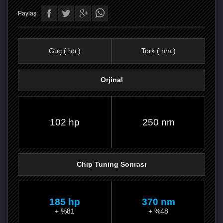
Paylaş:
Güç ( hp )
Tork ( nm )
Orjinal
FACEBOOK'TA
TWITTER'DA
GOOGLE
WHATSAPP’TA
102 hp
250 nm
Chip Tuning Sonrası
185 hp
370 nm
+ %81
+ %48