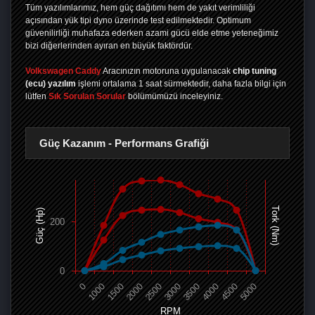
Tüm yazılımlarımız, hem güç dağıtımı hem de yakıt verimliliği
açısından yük tipi dyno üzerinde test edilmektedir. Optimum
güvenilirliği muhafaza ederken azami gücü elde etme yeteneğimiz
bizi diğerlerinden ayıran en büyük faktördür.
Volkswagen Caddy
Aracınızın motoruna uygulanacak
chip tuning
(ecu) yazılım
işlemi ortalama 1 saat sürmektedir, daha fazla bilgi için
lütfen
Sık Sorulan Sorular
bölümümüzü inceleyiniz.
Güç Kazanım - Performans Grafiği
Tork (Nm)
Güç (Hp)
200
0
0
1000
1500
2000
2500
3000
3500
4000
4500
5000
RPM