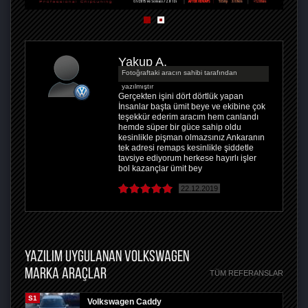
Yakup A.
Fotoğraftaki aracın sahibi tarafından
yazılmıştır
Gerçekten işini dört dörtlük yapan
İnsanlar başta ümit beye ve ekibine çok
teşekkür ederim aracım hem canlandı
hemde süper bir güce sahip oldu
kesinlikle pişman olmazsınız Ankaranın
tek adresi remaps kesinlikle şiddetle
tavsiye ediyorum herkese hayırlı işler
bol kazançlar ümit bey
22.12.2019
YAZILIM UYGULANAN VOLKSWAGEN
MARKA ARAÇLAR
TÜM REFERANSLAR
S1
Volkswagen Caddy