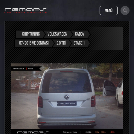
MENÜ
CHIP TUNING
VOLKSWAGEN
CADDY
07/2015 VE SONRASI
2.0 TDI
STAGE 1