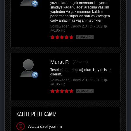
yazılımlardan çok memnun kalıyorum
şimdiye kadar 6 adet aracıma yazilim
yaptırdım Ve çok memnun kaldım
performans süper en son volkswagen
cady anlatılmaz yaşanır tebrikler
Volkswagen Caddy 2.0 TDi - 102Hp
@185 Hp
20.04.2017
Murat P.
Ankara
Teşekkür ederim sağ olun. Hayırlı işler
dilerim.
Volkswagen Caddy 2.0 TDi - 102Hp
@185 Hp
22.05.2017
KALİTE POLİTİKAMIZ
Araca özel yazılım