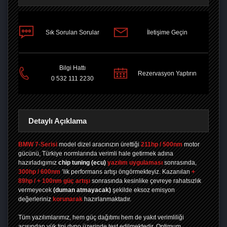
Sık Sorulan Sorular
İletişime Geçin
PAYLAŞ
Bilgi Hattı
Rezervasyon Yaptırın
0 532 111 2230
Detaylı Açıklama
BMW 7-Serisi
model dizel aracınızın ürettiği
211hp / 500nm
motor
gücünü, Türkiye normlarında verimli hale getirmek adına
hazırladıgımız
chip tuning
(ecu)
yazılım uygulaması
sonrasında,
300hp / 600nm
’lik performans artışı öngörmekteyiz. Kazanılan
+
89hp / + 100nm güç artışı
sonrasında kesinlike çevreye rahatsızlık
vermeyecek
(duman atmayacak)
şekilde eksoz emisyon
değerleriniz
korunarak
hazırlanmaktadır.
Tüm yazılımlarımız, hem güç dağıtımı hem de yakıt verimliliği
açısından yük tipi dyno üzerinde test edilmektedir. Optimum