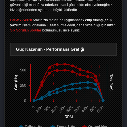
güvenilirliği muhafaza ederken azami gücü elde etme yeteneğimiz
bizi diğerlerinden ayıran en büyük faktördür.
BMW 7-Serisi
Aracınızın motoruna uygulanacak
chip tuning (ecu)
yazılım
işlemi ortalama 1 saat sürmektedir, daha fazla bilgi için lütfen
Sık Sorulan Sorular
bölümümüzü inceleyiniz.
Güç Kazanım - Performans Grafiği
500
Tork (Nm)
Güç (Hp)
250
0
0
1000
1500
2000
2500
3000
3500
4000
4500
5000
RPM
Orjinal Hp
Stage 1 Hp
Orjinal Nm