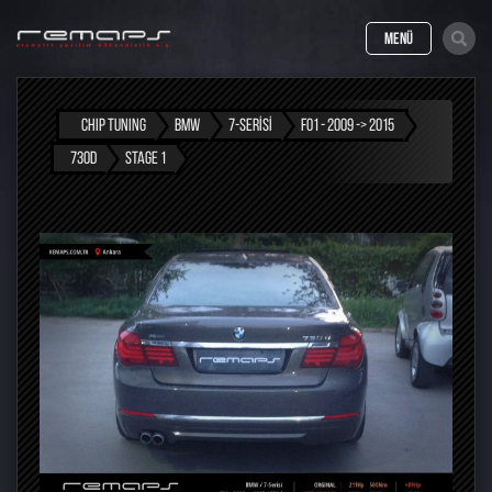
MENÜ
CHIP TUNING
BMW
7-SERISI
F01 - 2009 -> 2015
730D
STAGE 1