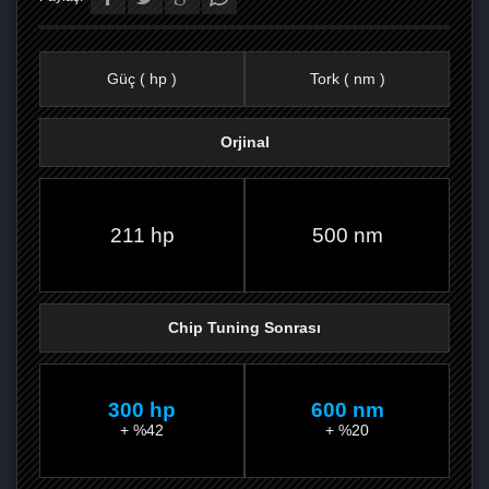
Güç ( hp )
Tork ( nm )
Orjinal
FACEBOOK'TA
TWITTER'DA
GOOGLE
WHATSAPP’TA
211 hp
500 nm
Chip Tuning Sonrası
300 hp
600 nm
+ %42
+ %20