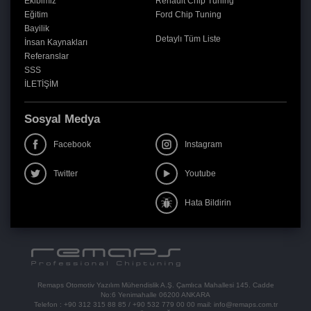
Ekibimiz
Renault Chip Tuning
Eğitim
Ford Chip Tuning
Bayilik
Detaylı Tüm Liste
İnsan Kaynakları
Referanslar
SSS
İLETİŞİM
Sosyal Medya
Facebook
Instagram
Twitter
Youtube
Hata Bildirin
Remaps Otomotiv Yazılım Mühendislik A.Ş. Çamlıca Mahallesi 145. Cadde
No:6 Yenimahalle 06200 ANKARA
Telefon :
+90 312 315 88 85
/
+90 532 779 00 00
mail:
info@remaps.com.tr