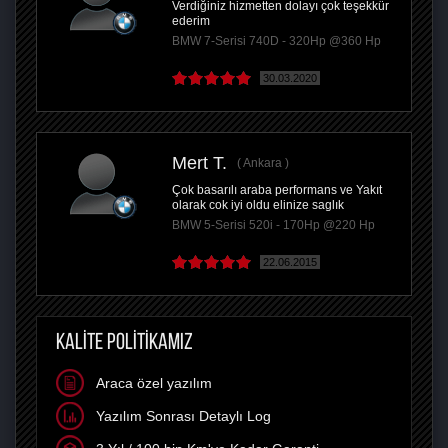
Verdiğiniz hizmetten dolayı çok teşekkür
ederim
BMW 7-Serisi 740D - 320Hp @360 Hp
30.03.2020
Mert T.
Ankara
Çok basarılı araba performans ve Yakıt
olarak cok iyi oldu elinize saglık
BMW 5-Serisi 520i - 170Hp @220 Hp
22.06.2015
KALİTE POLİTİKAMIZ
Araca özel yazılım
Yazılım Sonrası Detaylı Log