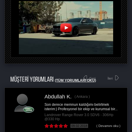
MÜŞTERİ YORUMLARI
Geri
İleri
(TÜM YORUMLARI OKU)
Abdullah K.
Ankara
Son derece memnun kaldığımı belirtmek
isterim:) Profesyonel bir ekip ve kurumsal bir...
Landrover Range Rover 3.0 SDV6 - 306Hp
@330 Hp
09.02.2018
( Devamını oku )