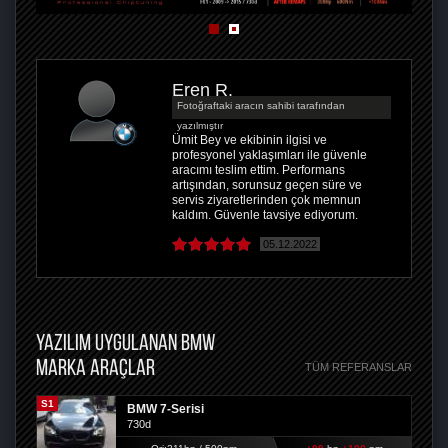
Eren R.
Fotoğraftaki aracın sahibi tarafından
yazılmıştır
Ümit Bey ve ekibinin ilgisi ve
profesyonel yaklaşımları ile güvenle
aracımı teslim ettim. Performans
artışından, sorunsuz geçen süre ve
servis ziyaretlerinden çok memnun
kaldım. Güvenle tavsiye ediyorum.
05.12.2022
YAZILIM UYGULANAN BMW
MARKA ARAÇLAR
TÜM REFERANSLAR
S1
BMW 7-Serisi
730d