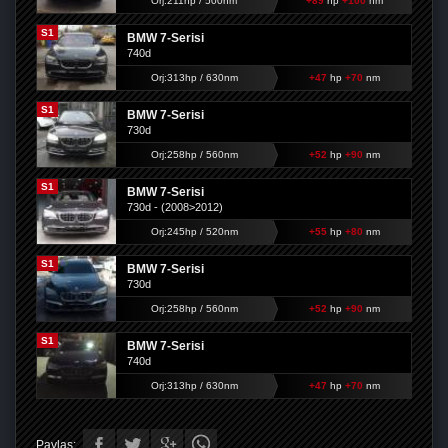
Orj:211hp / 500nm
+89
hp
+100
nm
S1
BMW 7-Serisi
740d
Orj:313hp / 630nm
+47
hp
+70
nm
S1
BMW 7-Serisi
730d
Orj:258hp / 560nm
+52
hp
+90
nm
S1
BMW 7-Serisi
730d - (2008>2012)
Orj:245hp / 520nm
+55
hp
+80
nm
S1
BMW 7-Serisi
730d
Orj:258hp / 560nm
+52
hp
+90
nm
S1
BMW 7-Serisi
740d
Orj:313hp / 630nm
+47
hp
+70
nm
Paylaş: