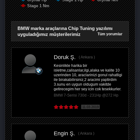
Stage 1 Nm
BMW marka araçlarına Chip Tuning yazılımı
uyguladığımız müşterilerimiz
Tüm yorumlar
Doruk Ş.
Ankara
Kesinlikle harika bir
isletme,calisanlar,ilgi,alaka ve kalite 10
uzerinden 10, araclarinizi gonul rahatligi
ile birakabilirsiniz,2 aracimi yaptirdim
3.sunu en uygun oldugum vakitde
getirecegim her sey icin cok tesekkurler.
BMW 7-Serisi 730d - 231Hp @272 Hp
11.03.2019
Engin Ş.
Ankara