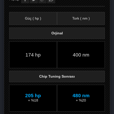
Güç ( hp )
Tork ( nm )
Orjinal
FACEBOOK'TA
TWITTER'DA
GOOGLE
WHATSAPP’TA
174 hp
400 nm
Chip Tuning Sonrası
205 hp
480 nm
+ %18
+ %20