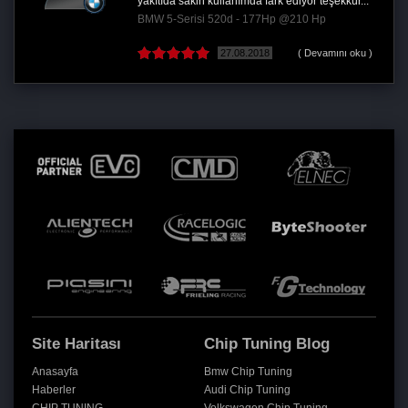
yakıtıda sakin kullanımda fark ediyor teşekkür...
BMW 5-Serisi 520d - 177Hp @210 Hp
27.08.2018
( Devamını oku )
Site Haritası
Chip Tuning Blog
Anasayfa
Bmw Chip Tuning
Haberler
Audi Chip Tuning