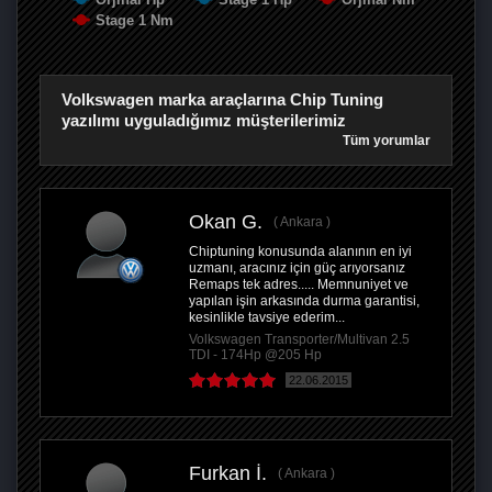
Stage 1 Nm
Volkswagen marka araçlarına Chip Tuning
yazılımı uyguladığımız müşterilerimiz
Tüm yorumlar
Okan G.
Ankara
Chiptuning konusunda alanının en iyi
uzmanı, aracınız için güç arıyorsanız
Remaps tek adres..... Memnuniyet ve
yapılan işin arkasında durma garantisi,
kesinlikle tavsiye ederim...
Volkswagen Transporter/Multivan 2.5
TDI - 174Hp @205 Hp
22.06.2015
Furkan İ.
Ankara