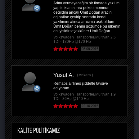
Adını vermeyeceğim bir firmada yazılım
yapıldıktan sonra pekde memnun
değildim ancak Ümit Doğan aracın
orjinaline çevirip sonrada kendi
yazılımını atınca aracıma aşık oldum
Ümit Doğan benim gözümde bu ülkenin
en iyisidir teşekkürler Ümit Doğan
Volkswagen Transporter/Multivan 2.5
TDI - 130Hp @170 Hp
08.09.2016
Yusuf A.
Ankara
Remaps airlines şiddetle tavsiye
ediyorum
Volkswagen Transporter/Multivan 1.9
TDI - 86Hp @140 Hp
22.10.2016
KALİTE POLİTİKAMIZ