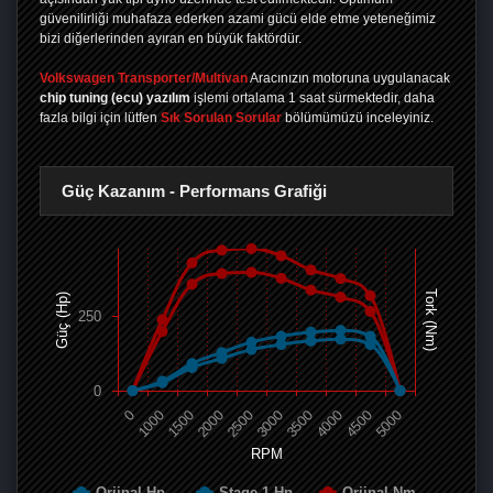
güvenilirliği muhafaza ederken azami gücü elde etme yeteneğimiz
bizi diğerlerinden ayıran en büyük faktördür.
Volkswagen Transporter/Multivan
Aracınızın motoruna uygulanacak
chip tuning (ecu) yazılım
işlemi ortalama 1 saat sürmektedir, daha
fazla bilgi için lütfen
Sık Sorulan Sorular
bölümümüzü inceleyiniz.
Güç Kazanım - Performans Grafiği
Tork (Nm)
Güç (Hp)
250
0
0
1000
1500
2000
2500
3000
3500
4000
4500
5000
RPM
Orjinal Hp
Stage 1 Hp
Orjinal Nm