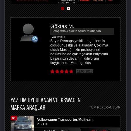
Göktaş M.
Fotoğraftaki aracın sahibi tarafından
yazılmıştır
Sayın Remaps yetkilileri göstermiş
olduğunuz ilgi ve alakadan Çok ihya
olduk Mesleğinizin profesyonel
bölümüne de çok teşekkür ediyorum
başarınızın devamını diliyorum
saygılarımla Murat göktaş
11.08.2018
YAZILIM UYGULANAN VOLKSWAGEN
MARKA ARAÇLAR
TÜM REFERANSLAR
S1
Volkswagen Transporter/Multivan
2.5 TDI