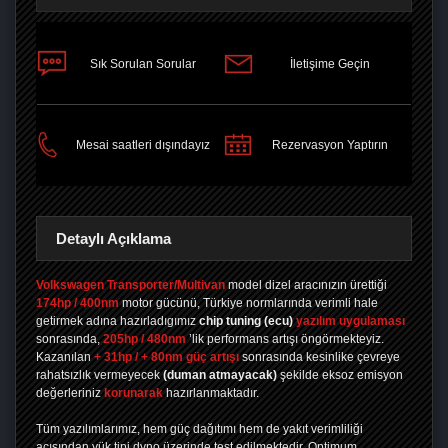
Sık Sorulan Sorular
İletişime Geçin
PAYLAŞ
Mesai saatleri dışındayız
Rezervasyon Yaptırın
Detaylı Açıklama
Volkswagen Transporter/Multivan
model dizel aracınızın ürettiği
174hp / 400nm
motor gücünü, Türkiye normlarında verimli hale
getirmek adına hazırladıgımız
chip tuning
(ecu)
yazılım uygulaması
sonrasında,
205hp / 480nm
’lik performans artışı öngörmekteyiz.
Kazanılan
+ 31hp / + 80nm güç artışı
sonrasında kesinlike çevreye
rahatsızlık vermeyecek
(duman atmayacak)
şekilde eksoz emisyon
değerleriniz
korunarak
hazırlanmaktadır.
Tüm yazılımlarımız, hem güç dağıtımı hem de yakıt verimliliği
açısından yük tipi dyno üzerinde test edilmektedir. Optimum