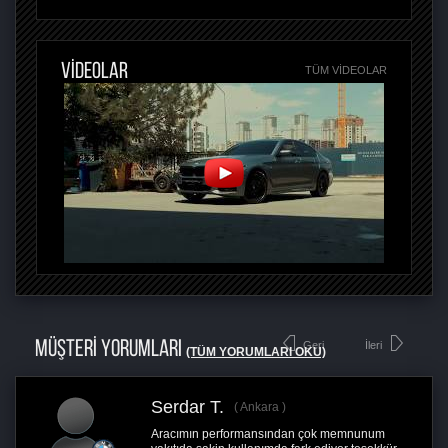
VİDEOLAR
TÜM VIDEOLAR
MÜŞTERİ YORUMLARI
Geri
İleri
(TÜM YORUMLARI OKU)
Serdar T.
Ankara
Aracımın performansından çok memnunum