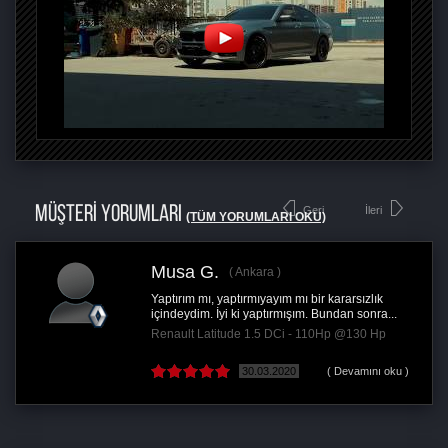
MÜŞTERİ YORUMLARI
Geri
İleri
(TÜM YORUMLARI OKU)
Musa G.
Ankara
Yaptırım mı, yaptırmıyayım mı bir kararsızlık
içindeydim. İyi ki yaptırmışım. Bundan sonra...
Renault Latitude 1.5 DCi - 110Hp @130 Hp
30.03.2020
( Devamını oku )