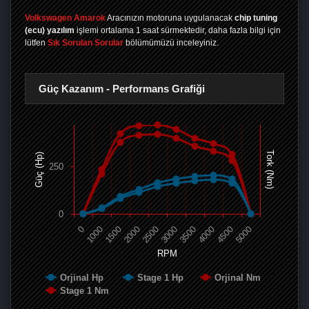
Volkswagen Amarok
Aracınızın motoruna uygulanacak
chip tuning
(ecu) yazılım
işlemi ortalama 1 saat sürmektedir, daha fazla bilgi için
lütfen
Sık Sorulan Sorular
bölümümüzü inceleyiniz.
Güç Kazanım - Performans Grafiği
Tork (Nm)
Güç (Hp)
250
0
0
1000
1500
2000
2500
3000
3500
4000
4500
5000
RPM
Orjinal Hp
Stage 1 Hp
Orjinal Nm
Stage 1 Nm