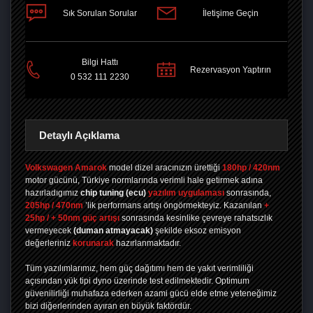
Sık Sorulan Sorular
İletişime Geçin
PAYLAŞ
Bilgi Hattı
Rezervasyon Yaptırın
0 532 111 2230
Detaylı Açıklama
Volkswagen Amarok
model dizel aracınızın ürettiği
180hp / 420nm
motor gücünü, Türkiye normlarında verimli hale getirmek adına
hazırladıgımız
chip tuning
(ecu)
yazılım uygulaması
sonrasında,
205hp / 470nm
’lik performans artışı öngörmekteyiz. Kazanılan
+
25hp / + 50nm güç artışı
sonrasında kesinlike çevreye rahatsızlık
vermeyecek
(duman atmayacak)
şekilde eksoz emisyon
değerleriniz
korunarak
hazırlanmaktadır.
Tüm yazılımlarımız, hem güç dağıtımı hem de yakıt verimliliği
açısından yük tipi dyno üzerinde test edilmektedir. Optimum
güvenilirliği muhafaza ederken azami gücü elde etme yeteneğimiz
bizi diğerlerinden ayıran en büyük faktördür.