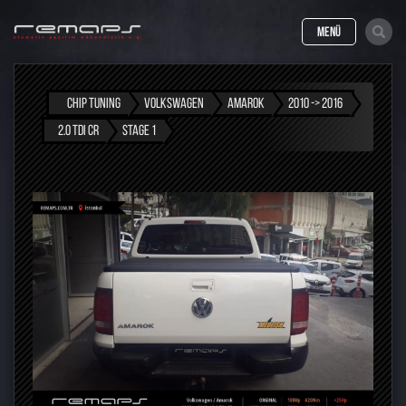
MENÜ
CHIP TUNING
VOLKSWAGEN
AMAROK
2010 -> 2016
2.0 TDI CR
STAGE 1