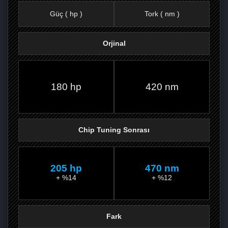
Güç ( hp )
Tork ( nm )
Orjinal
FACEBOOK'TA
TWITTER'DA
GOOGLE
WHATSAPP’TA
180 hp
420 nm
Chip Tuning Sonrası
205 hp
470 nm
+ %14
+ %12
Fark