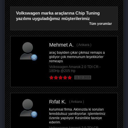
Volkswagen marka araçlarına Chip Tuning
yazılımı uyguladığımız müşterilerimiz
Tüm yorumlar
Mehmet A.
Ankara
araç bayiden çıkar çıkmaz remaps a
gidiyor çok memnunum teşekkürler
remeaps
Volkswagen Amarok 2.0 TDI CR -
180Hp @205 Hp
11.12.2015
Rıfat K.
Ankara
kurumsal firma. Aklınızda ki soruları
tereddutsuz yanıtlıyorlar. işlemleriniz
özenle yapılıyor. Kesinlikle tavsiye
ederim.