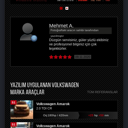
Mehmet A.
Fotoğraftaki aracın sahibi tarafından
yazılmıştır
Düzgün servisiniz, güler yüzlü ekibiniz
ve profesyonel bilginiz için çok
teşekkürler.
09.11.2020
YAZILIM UYGULANAN VOLKSWAGEN
MARKA ARAÇLAR
TÜM REFERANSLAR
S1
Volkswagen Amarok
2.0 TDI CR
Orj:180hp / 420nm
+25
hp
+50
nm
S1
Volkswagen Amarok