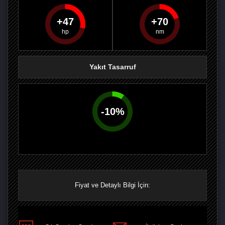
47
70
PAYLAŞ
PAYLAŞ
PLUS'TA
PAYLAŞ
Yakıt Tasarruf
-
10
%
Fiyat ve Detaylı Bilgi İçin: