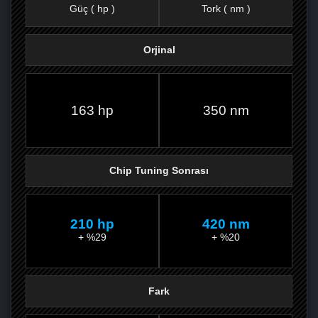
Güç ( hp )
Tork ( nm )
Orjinal
FACEBOOK'TA
TWITTER'DA
GOOGLE
WHATSAPP’TA
163 hp
350 nm
Chip Tuning Sonrası
210 hp
420 nm
+ %29
+ %20
Fark