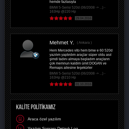
hemde fazlasıyla
BMW 5-Serisi 520d (06/2008 -> ...) -
163Hp @220 Hp
29.04.2016
Mehmet Y.
Ankara
Hem Mercedes vito hem bmw e 60 520d
yazılım yaptırdım araçlar süper oldu asıl
şimdi tadını almaya başladım araçların
çok memnun kaldim ümit DOGAN ve
Remaps ailesine teşekürler
BMW 5-Serisi 520d (06/2008 -> ...) -
163Hp @210 Hp
01.10.2016
KALİTE POLİTİKAMIZ
Araca özel yazılım
Yazılım Sonrası Detaylı Log