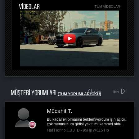
VİDEOLAR
TÜM VIDEOLAR
MÜŞTERİ YORUMLARI
Geri
İleri
(TÜM YORUMLARI OKU)
Mücahit T.
Bu kadar iyi olmasını beklemiyordum işin açığı,
çok memnunum gidişi yakıtı mükemmel oldu...
Fiat Fiorino 1.3 JTD - 95Hp @115 Hp