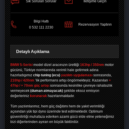
Sık Sorulan Sorular
İletişime Geçin
PAYLAŞ
Bilgi Hattı
Rezervasyon Yaptırın
0 532 111 2230
Detaylı Açıklama
BMW 5-Serisi
model dizel aracınızın ürettiği
163hp / 350nm
motor
gücünü, Türkiye normlarında verimli hale getirmek adına
hazırladıgımız
chip tuning
(ecu)
yazılım uygulaması
sonrasında,
210hp / 420nm
’lik performans artışı öngörmekteyiz. Kazanılan
+
47hp / + 70nm güç artışı
sonrasında kesinlike çevreye rahatsızlık
vermeyecek
(duman atmayacak)
şekilde eksoz emisyon
değerleriniz
korunarak
hazırlanmaktadır.
Tüm yazılımlarımız, hem güç dağıtımı hem de yakıt verimliliği
açısından yük tipi dyno üzerinde test edilmektedir. Optimum
güvenilirliği muhafaza ederken azami gücü elde etme yeteneğimiz
bizi diğerlerinden ayıran en büyük faktördür.