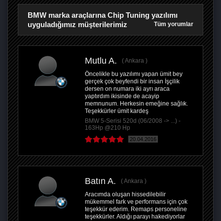
BMW marka araçlarına Chip Tuning yazılımı
uyguladığımız müşterilerimiz
Tüm yorumlar
Mutlu A.
Ankara
Öncelikle bu yazılımı yapan ümit bey
gerçek çok beyfendi bir insan İşçilik
dersen on numara iki ayrı araca
yaptırdım ikisinde de acayip
memnunum. Herkesin emeğine sağlık.
Teşekkürler ümit kardeş
BMW 5-Serisi 520d (06/2008 -> ...) -
163Hp @210 Hp
20.04.2016
Batın A.
Ankara
Aracımda oluşan hissedilebilir
mükemmel fark ve performans için çok
teşekkür ederim. Remaps personeline
teşekkürler. Aldığı parayı hakediyorlar