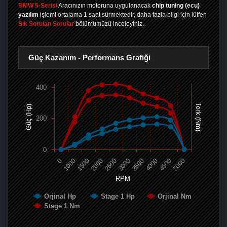
BMW 5-Serisi
Aracınızın motoruna uygulanacak
chip tuning (ecu)
yazılım
işlemi ortalama 1 saat sürmektedir, daha fazla bilgi için lütfen
Sık Sorulan Sorular
bölümümüzü inceleyiniz.
Güç Kazanım - Performans Grafiği
400
Tork (Nm)
Güç (Hp)
200
0
0
1000
1500
2000
2500
3000
3500
4000
4500
5000
RPM
Orjinal Hp
Stage 1 Hp
Orjinal Nm
Stage 1 Nm