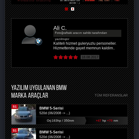
Ali Ç.
Fotoğraftaki aracın sahibi tarafından
yazılmıştır
Kaliteli hizmet guleryuzlu personeller.
Hizmettende gayet memnun kaldim..
18.08.2017
YAZILIM UYGULANAN BMW
MARKA ARAÇLAR
TÜM REFERANSLAR
S1
BMW 5-Serisi
520d (06/2008 -> ...)
Orj:163hp / 350nm
+47
hp
+70
nm
S1
BMW 5-Serisi
520d (06/2008 -> ...)