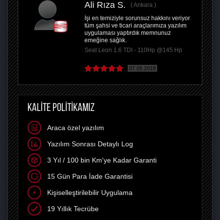
Ali Rıza S.
Ankara
İşi en temiziyle sorunsuz hakkını veriyor
tüm şahsi ve ticari araçlarımıza yazılım
uygulaması yaptırdık memnunuz
emeğine sağlık.
Seat Leon 1.6 TDI - 110Hp @145 Hp
07.05.2018
KALİTE POLİTİKAMIZ
Araca özel yazılım
Yazılım Sonrası Detaylı Log
3 Yıl / 100 bin Km'ye Kadar Garanti
15 Gün Para İade Garantisi
Kişiselleştirilebilir Uygulama
19 Yıllık Tecrübe