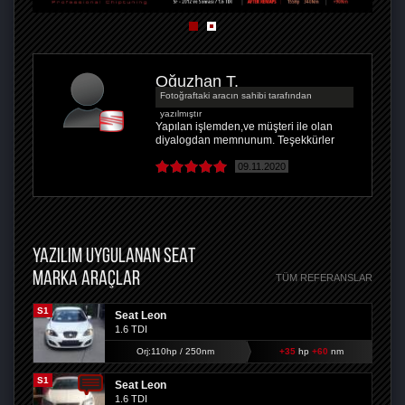
Oğuzhan T.
Fotoğraftaki aracın sahibi tarafından
yazılmıştır
Yapılan işlemden,ve müşteri ile olan
diyalogdan memnunum. Teşekkürler
09.11.2020
YAZILIM UYGULANAN SEAT
MARKA ARAÇLAR
TÜM REFERANSLAR
S1
Seat Leon
1.6 TDI
Orj:110hp / 250nm
+35
hp
+60
nm
S1
Seat Leon
1.6 TDI