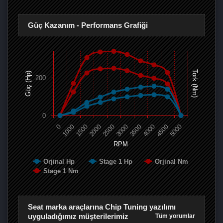
Güç Kazanım - Performans Grafiği
Tork (Nm)
Güç (Hp)
200
0
0
1000
1500
2000
2500
3000
3500
4000
4500
5000
RPM
Orjinal Hp
Stage 1 Hp
Orjinal Nm
Stage 1 Nm
Seat marka araçlarına Chip Tuning yazılımı
uyguladığımız müşterilerimiz
Tüm yorumlar