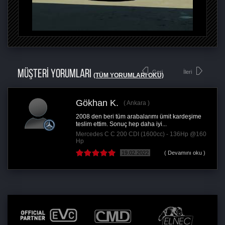
MÜŞTERİ YORUMLARI
Geri
İleri
(TÜM YORUMLARI OKU)
Gökhan K.
Ankara
2008 den beri tüm arabalarımı ümit kardeşime
teslim ettim. Sonuç hep daha iyi...
Mercedes C C 200 CDI (1600cc) - 136Hp @160
Hp
19.02.2022
( Devamını oku )