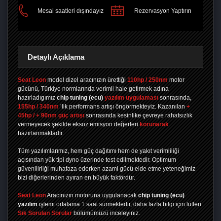
PAYLAŞ
Mesai saatleri dışındayız
Rezervasyon Yaptırın
Detaylı Açıklama
Seat Leon
model dizel aracınızın ürettiği
110hp / 250nm
motor
gücünü, Türkiye normlarında verimli hale getirmek adına
hazırladıgımız
chip tuning
(ecu)
yazılım uygulaması
sonrasında,
155hp / 340nm
’lik performans artışı öngörmekteyiz. Kazanılan
+
45hp / + 90nm güç artışı
sonrasında kesinlike çevreye rahatsızlık
vermeyecek şekilde eksoz emisyon değerleri
korunarak
hazırlanmaktadır.
Tüm yazılımlarımız, hem güç dağıtımı hem de yakıt verimliliği
açısından yük tipi dyno üzerinde test edilmektedir. Optimum
güvenilirliği muhafaza ederken azami gücü elde etme yeteneğimiz
bizi diğerlerinden ayıran en büyük faktördür.
Seat Leon
Aracınızın motoruna uygulanacak
chip tuning (ecu)
yazılım
işlemi ortalama 1 saat sürmektedir, daha fazla bilgi için lütfen
Sık Sorulan Sorular
bölümümüzü inceleyiniz.