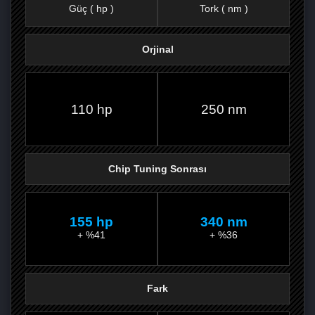
Güç ( hp )
Tork ( nm )
Orjinal
FACEBOOK'TA
TWITTER'DA
GOOGLE
WHATSAPP’TA
110 hp
250 nm
Chip Tuning Sonrası
155 hp
340 nm
+ %41
+ %36
Fark