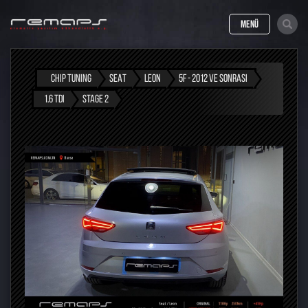
MENÜ
CHIP TUNING
SEAT
LEON
5F - 2012 VE SONRASI
1.6 TDI
STAGE 2