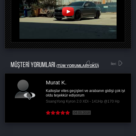
MÜŞTERİ YORUMLARI
Geri
İleri
(TÜM YORUMLARI OKU)
Murat K.
Kalkışlar vites geçişleri ve arabanın gidişi çok iyi
oldu teşekkür ediyorum
SsangYong Kyron 2.0 XDi - 141Hp @170 Hp
04.03.2018