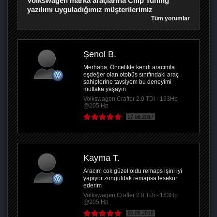
Volkswagen marka araçlarına Chip Tuning
yazılımı uyguladığımız müşterilerimiz
Tüm yorumlar
Şenol B.
Merhaba; Öncelikle kendi aracımla
eşdeğer olan otobüs sınıfındaki araç
sahiplerine tavsiyem bu deneyimi
mutlaka yaşayın
Volkswagen Crafter 2.0 TDi - 163Hp
@205 Hp
17.06.2017
Kayma T.
Aracım cok güzel oldu remaps işini iyi
yapiyor zonguldak remapsa tesekur
ederim
Volkswagen Crafter 2.0 TDi - 163Hp
@205 Hp
10.08.2018