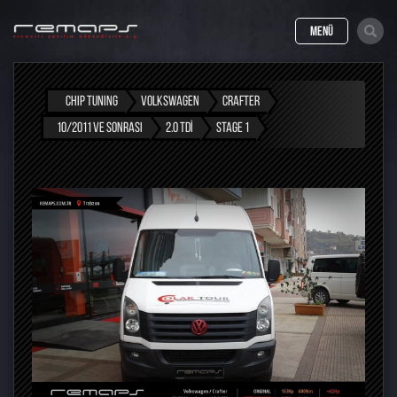
MENÜ
CHIP TUNING
VOLKSWAGEN
CRAFTER
10/2011 VE SONRASI
2.0 TDI
STAGE 1