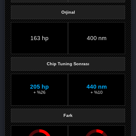
Orjinal
FACEBOOK'TA
TWITTER'DA
GOOGLE
WHATSAPP’TA
163 hp
400 nm
Chip Tuning Sonrası
205 hp
440 nm
+ %26
+ %10
Fark