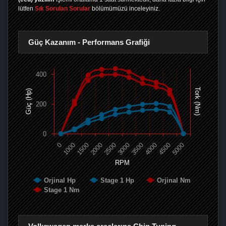
lütfen
Sık Sorulan Sorular
bölümümüzü inceleyiniz.
Güç Kazanım - Performans Grafiği
400
Tork (Nm)
Güç (Hp)
200
0
0
1000
1500
2000
2500
3000
3500
4000
4500
5000
RPM
Orjinal Hp
Stage 1 Hp
Orjinal Nm
Stage 1 Nm