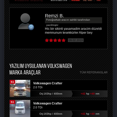
Remzi B.
Fotoğraftaki aracın sahibi tarafından
yazılmıştır
Hic bir sikinti yasamadim aracim düzeldi
memnunum tesekkürler Alper bey
09.02.2019
YAZILIM UYGULANAN VOLKSWAGEN
MARKA ARAÇLAR
TÜM REFERANSLAR
S1
Volkswagen Crafter
2.0 TDi
Orj:163hp / 400nm
+42
hp
+40
nm
S1
Volkswagen Crafter
2.0 TDi
Orj:163hp / 400nm
+42
hp
+40
nm