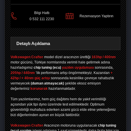
Bilgi Hattı
Rezervasyon Yaptırın
0 532 111 2230
Detaylı Açıklama
Volkswagen Crafter
model dizel aracınızın ürettiği
163hp / 400nm
motor gücünü, Türkiye normlarında verimli hale getirmek adına
hazırladıgımız
chip tuning
(ecu)
yazılım uygulaması
sonrasında,
205hp / 440nm
’lik performans artışı öngörmekteyiz. Kazanılan
+
42hp / + 40nm güç artışı
sonrasında kesinlike çevreye rahatsızlık
vermeyecek
(duman atmayacak)
şekilde eksoz emisyon
değerleriniz
korunarak
hazırlanmaktadır.
Tüm yazılımlarımız, hem güç dağıtımı hem de yakıt verimliliği
açısından yük tipi dyno üzerinde test edilmektedir. Optimum
güvenilirliği muhafaza ederken azami gücü elde etme yeteneğimiz
bizi diğerlerinden ayıran en büyük faktördür.
Volkswagen Crafter
Aracınızın motoruna uygulanacak
chip tuning
(ecu) yazılım
işlemi ortalama 1 saat sürmektedir, daha fazla bilgi için