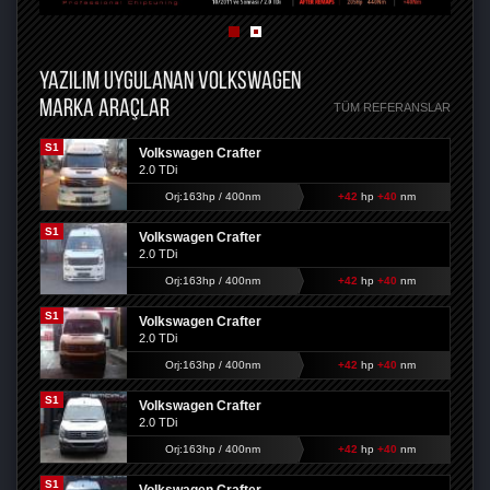
YAZILIM UYGULANAN VOLKSWAGEN
MARKA ARAÇLAR
TÜM REFERANSLAR
S1
Volkswagen Crafter
2.0 TDi
Orj:163hp / 400nm
+42
hp
+40
nm
S1
Volkswagen Crafter
2.0 TDi
Orj:163hp / 400nm
+42
hp
+40
nm
S1
Volkswagen Crafter
2.0 TDi
Orj:163hp / 400nm
+42
hp
+40
nm
S1
Volkswagen Crafter
2.0 TDi
Orj:163hp / 400nm
+42
hp
+40
nm
S1