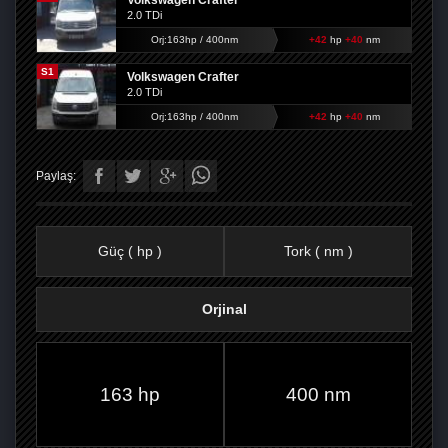
Volkswagen Crafter
2.0 TDi
Orj:163hp / 400nm
+42
hp
+40
nm
S1
Volkswagen Crafter
2.0 TDi
Orj:163hp / 400nm
+42
hp
+40
nm
Paylaş:
Güç ( hp )
Tork ( nm )
Orjinal
FACEBOOK'TA
TWITTER'DA
GOOGLE
WHATSAPP’TA
163 hp
400 nm