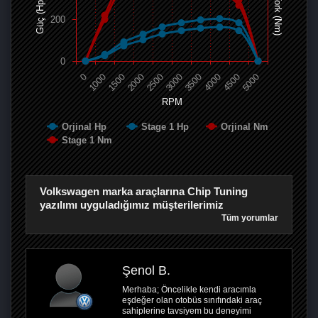
Tork (Nm)
Güç (Hp)
200
0
0
1000
1500
2000
2500
3000
3500
4000
4500
5000
RPM
Orjinal Hp
Stage 1 Hp
Orjinal Nm
Stage 1 Nm
Volkswagen marka araçlarına Chip Tuning
yazılımı uyguladığımız müşterilerimiz
Tüm yorumlar
Şenol B.
Merhaba; Öncelikle kendi aracımla
eşdeğer olan otobüs sınıfındaki araç
sahiplerine tavsiyem bu deneyimi