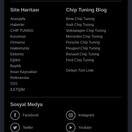
Site Haritası
Chip Tuning Blog
Anasayfa
Bmw Chip Tuning
Haberler
Audi Chip Tuning
CHIP TUNING
Volkswagen Chip Tuning
Kurumsal
Mercedes Chip Tuning
Firmamız
Porsche Chip Tuning
Hakkımızda
Peugeot Chip Tuning
Ekibimiz
Renault Chip Tuning
Eğitim
Ford Chip Tuning
Bayilik
Detaylı Tüm Liste
İnsan Kaynakları
Referanslar
SSS
İLETİŞİM
Sosyal Medya
Facebook
Instagram
Twitter
Youtube