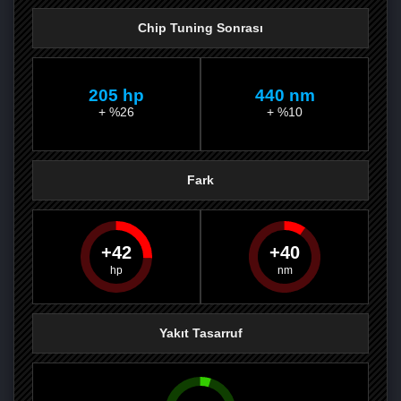
Chip Tuning Sonrası
205 hp
440 nm
+ %26
+ %10
Fark
42
40
PAYLAŞ
PAYLAŞ
PLUS'TA
PAYLAŞ
Yakıt Tasarruf