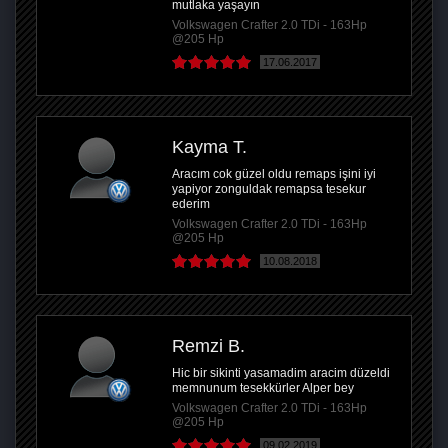
mutlaka yaşayın
Volkswagen Crafter 2.0 TDi - 163Hp
@205 Hp
17.06.2017
Kayma T.
Aracım cok güzel oldu remaps işini iyi
yapiyor zonguldak remapsa tesekur
ederim
Volkswagen Crafter 2.0 TDi - 163Hp
@205 Hp
10.08.2018
Remzi B.
Hic bir sikinti yasamadim aracim düzeldi
memnunum tesekkürler Alper bey
Volkswagen Crafter 2.0 TDi - 163Hp
@205 Hp
09.02.2019