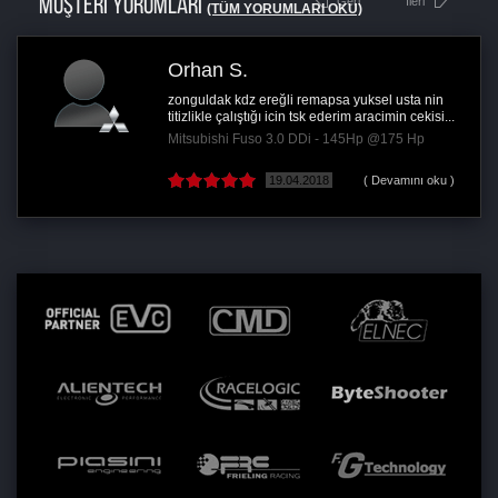
MÜŞTERİ YORUMLARI
Geri
İleri
(TÜM YORUMLARI OKU)
Orhan S.
zonguldak kdz ereğli remapsa yuksel usta nin
titizlikle çalıştığı icin tsk ederim aracimin cekisi...
Mitsubishi Fuso 3.0 DDi - 145Hp @175 Hp
19.04.2018
( Devamını oku )