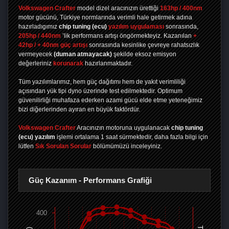
Volkswagen Crafter
model dizel aracınızın ürettiği
163hp / 400nm
motor gücünü, Türkiye normlarında verimli hale getirmek adına
hazırladıgımız
chip tuning
(ecu)
yazılım uygulaması
sonrasında,
205hp / 440nm
’lik performans artışı öngörmekteyiz. Kazanılan
+
42hp / + 40nm güç artışı
sonrasında kesinlike çevreye rahatsızlık
vermeyecek
(duman atmayacak)
şekilde eksoz emisyon
değerleriniz
korunarak
hazırlanmaktadır.
Tüm yazılımlarımız, hem güç dağıtımı hem de yakıt verimliliği
açısından yük tipi dyno üzerinde test edilmektedir. Optimum
güvenilirliği muhafaza ederken azami gücü elde etme yeteneğimiz
bizi diğerlerinden ayıran en büyük faktördür.
Volkswagen Crafter
Aracınızın motoruna uygulanacak
chip tuning
(ecu) yazılım
işlemi ortalama 1 saat sürmektedir, daha fazla bilgi için
lütfen
Sık Sorulan Sorular
bölümümüzü inceleyiniz.
Güç Kazanım - Performans Grafiği
400