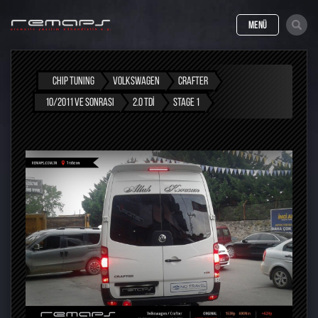
MENÜ
CHIP TUNING
VOLKSWAGEN
CRAFTER
10/2011 VE SONRASI
2.0 TDI
STAGE 1