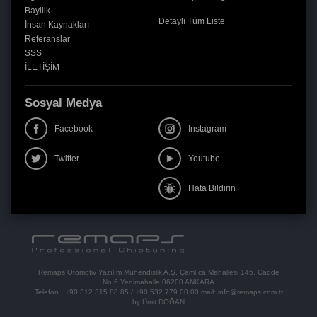
Bayilik
Detaylı Tüm Liste
İnsan Kaynakları
Referanslar
SSS
İLETİŞİM
Sosyal Medya
Facebook
Instagram
Twitter
Youtube
Hata Bildirin
Remaps Otomotiv Yazılım Mühendislik A.Ş. Çamlıca Mahallesi 145. Cadde
No:6 Yenimahalle 06200 ANKARA
Telefon :
+90 312 315 88 85
/
+90 532 779 00 00
mail:
info@remaps.com.tr
by Ümit DOĞAN