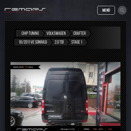
MENÜ
CHIP TUNING
VOLKSWAGEN
CRAFTER
10/2011 VE SONRASI
2.0 TDI
STAGE 1