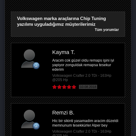
Volkswagen marka araçlarına Chip Tuning
yazılımı uyguladığımız müşterilerimiz
Tüm yorumlar
Kayma T.
Aracım cok güzel oldu remaps işini iyi
yapiyor zonguldak remapsa tesekur
ederim
Volkswagen Crafter 2.0 TDi - 163Hp
@205 Hp
10.08.2018
Remzi B.
Hic bir sikinti yasamadim aracim düzeldi
memnunum tesekkürler Alper bey
Volkswagen Crafter 2.0 TDi - 163Hp
@205 Hp