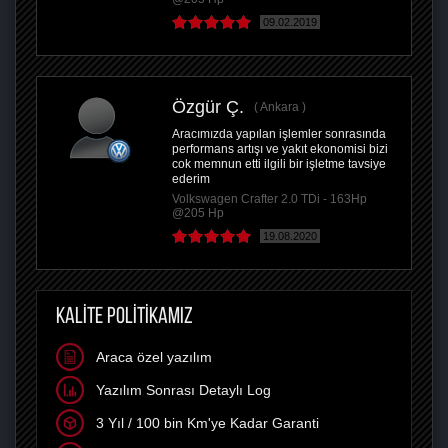
09.02.2019
Özgür Ç.
Ankara
Aracımızda yapılan işlemler sonrasında
performans artışı ve yakıt ekonomisi bizi
cok memnun etti ilgili bir işletme tavsiye
ederim
Volkswagen Crafter 2.0 TDi - 163Hp
@205 Hp
19.08.2020
KALİTE POLİTİKAMIZ
Araca özel yazılım
Yazılım Sonrası Detaylı Log
3 Yıl / 100 bin Km'ye Kadar Garanti