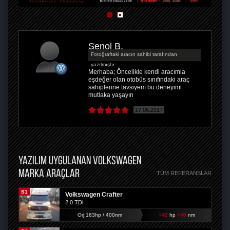
Şenol B.
Fotoğraftaki aracın sahibi tarafından
yazılmıştır
Merhaba; Öncelikle kendi aracımla
eşdeğer olan otobüs sınıfındaki araç
sahiplerine tavsiyem bu deneyimi
mutlaka yaşayın
17.06.2017
YAZILIM UYGULANAN VOLKSWAGEN
MARKA ARAÇLAR
TÜM REFERANSLAR
S1
Volkswagen Crafter
2.0 TDi
Orj:163hp / 400nm
+42
hp
+40
nm