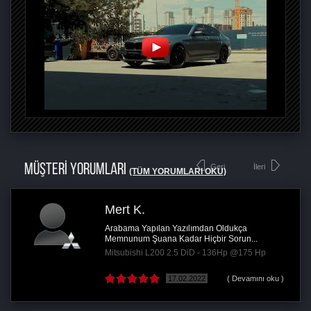
MÜŞTERİ YORUMLARI
Geri
İleri
(TÜM YORUMLARI OKU)
Mert K.
Arabama Yapılan Yazılımdan Oldukça
Memnunum Şuana Kadar Hiçbir Sorun...
Mitsubishi L200 2.5 DiD - 136Hp @175 Hp
17.02.2022
( Devamını oku )