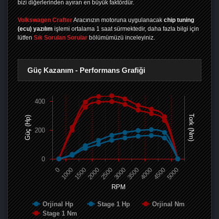
bizi diğerlerinden ayıran en büyük faktördür.
Volkswagen Crafter
Aracınızın motoruna uygulanacak
chip tuning
(ecu) yazılım
işlemi ortalama 1 saat sürmektedir, daha fazla bilgi için
lütfen
Sık Sorulan Sorular
bölümümüzü inceleyiniz.
Güç Kazanım - Performans Grafiği
400
Tork (Nm)
Güç (Hp)
200
0
0
1000
1500
2000
2500
3000
3500
4000
4500
5000
RPM
Orjinal Hp
Stage 1 Hp
Orjinal Nm
Stage 1 Nm