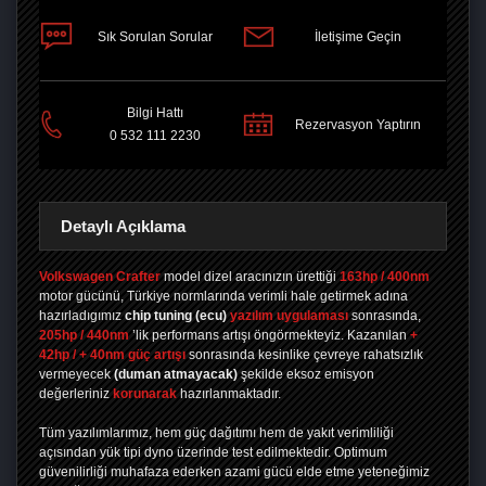
Sık Sorulan Sorular
İletişime Geçin
PAYLAŞ
Bilgi Hattı
Rezervasyon Yaptırın
0 532 111 2230
Detaylı Açıklama
Volkswagen Crafter
model dizel aracınızın ürettiği
163hp / 400nm
motor gücünü, Türkiye normlarında verimli hale getirmek adına
hazırladıgımız
chip tuning
(ecu)
yazılım uygulaması
sonrasında,
205hp / 440nm
’lik performans artışı öngörmekteyiz. Kazanılan
+
42hp / + 40nm güç artışı
sonrasında kesinlike çevreye rahatsızlık
vermeyecek
(duman atmayacak)
şekilde eksoz emisyon
değerleriniz
korunarak
hazırlanmaktadır.
Tüm yazılımlarımız, hem güç dağıtımı hem de yakıt verimliliği
açısından yük tipi dyno üzerinde test edilmektedir. Optimum
güvenilirliği muhafaza ederken azami gücü elde etme yeteneğimiz