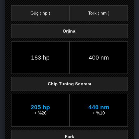
Güç ( hp )
Tork ( nm )
Orjinal
FACEBOOK'TA
TWITTER'DA
GOOGLE
WHATSAPP’TA
163 hp
400 nm
Chip Tuning Sonrası
205 hp
440 nm
+ %26
+ %10
Fark