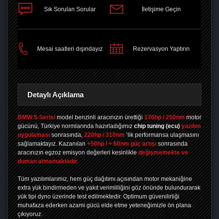
Sık Sorulan Sorular
İletişime Geçin
PAYLAŞ
Mesai saatleri dışındayız
Rezervasyon Yaptırın
Detaylı Açıklama
BMW 5-Serisi
model benzinli aracınızın ürettiği
170hp / 250nm
motor
gücünü, Türkiye normlarında hazırladığımız
chip tuning
(ecu)
yazılım
uygulaması
sonrasında,
220hp / 310nm
’lik performansa ulaşmasını
sağlamaktayız. Kazanılan
+50hp / + 60nm güç artışı
sonrasında
aracınızın egzoz emisyon değerleri kesinlikle
değişmemekte ve
duman atmamaktadır.
Tüm yazılımlarımız, hem güç dağıtımı açısından motor mekaniğine
extra yük bindirmeden ve yakıt verimliliğini göz önünde bulundurarak
yük tipi dyno üzerinde test edilmektedir. Optimum güvenilirliği
muhafaza ederken azami gücü elde etme yeteneğimizle ön plana
çıkıyoruz.