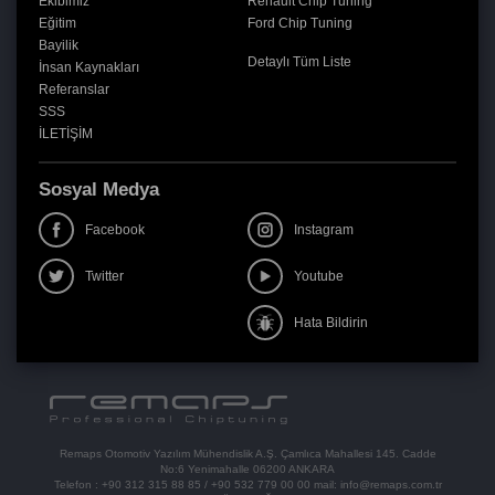
Ekibimiz
Renault Chip Tuning
Eğitim
Ford Chip Tuning
Bayilik
Detaylı Tüm Liste
İnsan Kaynakları
Referanslar
SSS
İLETİŞİM
Sosyal Medya
Facebook
Instagram
Twitter
Youtube
Hata Bildirin
Remaps Otomotiv Yazılım Mühendislik A.Ş. Çamlıca Mahallesi 145. Cadde
No:6 Yenimahalle 06200 ANKARA
Telefon :
+90 312 315 88 85
/
+90 532 779 00 00
mail:
info@remaps.com.tr