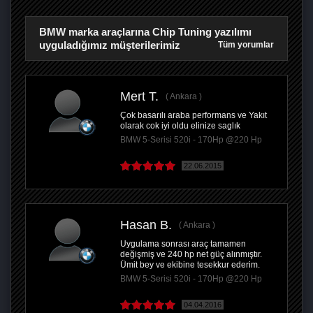
BMW marka araçlarına Chip Tuning yazılımı
uyguladığımız müşterilerimiz
Tüm yorumlar
Mert T.
Ankara
Çok basarılı araba performans ve Yakıt
olarak cok iyi oldu elinize saglık
BMW 5-Serisi 520i - 170Hp @220 Hp
22.06.2015
Hasan B.
Ankara
Uygulama sonrası araç tamamen
değişmiş ve 240 hp net güç alınmıştır.
Ümit bey ve ekibine tesekkur ederim.
BMW 5-Serisi 520i - 170Hp @220 Hp
04.04.2016