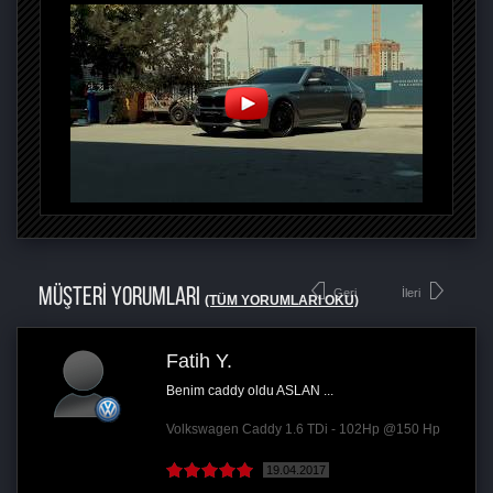
MÜŞTERİ YORUMLARI
Geri
İleri
(TÜM YORUMLARI OKU)
Fatih Y.
Benim caddy oldu ASLAN ...
Volkswagen Caddy 1.6 TDi - 102Hp @150 Hp
19.04.2017