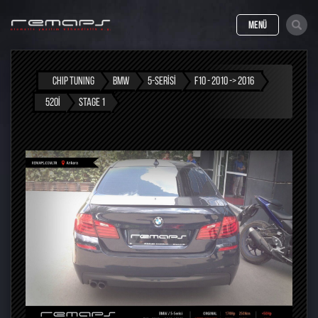
MENÜ
CHIP TUNING
BMW
5-SERISI
F10 - 2010 -> 2016
520I
STAGE 1