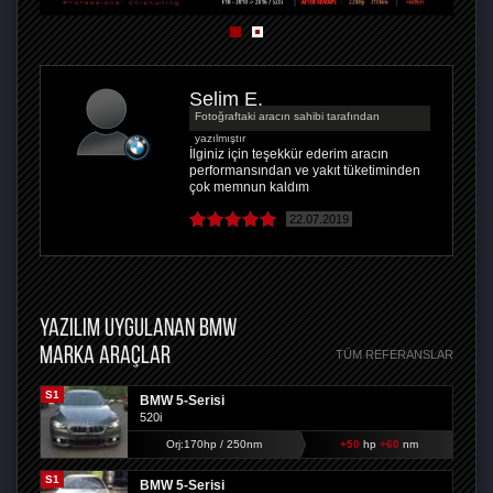
Selim E.
Fotoğraftaki aracın sahibi tarafından
yazılmıştır
İlginiz için teşekkür ederim aracın
performansından ve yakıt tüketiminden
çok memnun kaldım
22.07.2019
YAZILIM UYGULANAN BMW
MARKA ARAÇLAR
TÜM REFERANSLAR
S1
BMW 5-Serisi
520i
Orj:170hp / 250nm
+50
hp
+60
nm
S1
BMW 5-Serisi