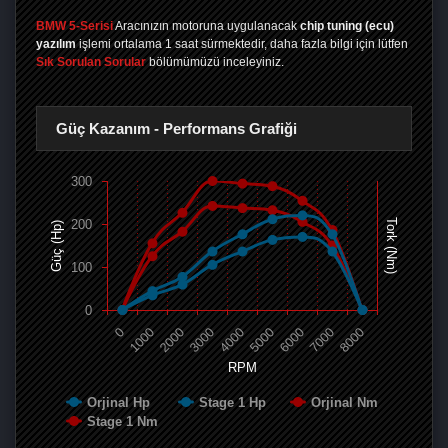
BMW 5-Serisi
Aracınızın motoruna uygulanacak
chip tuning (ecu)
yazılım
işlemi ortalama 1 saat sürmektedir, daha fazla bilgi için lütfen
Sık Sorulan Sorular
bölümümüzü inceleyiniz.
Güç Kazanım - Performans Grafiği
300
200
Tork (Nm)
Güç (Hp)
100
0
0
1000
2000
3000
4000
5000
6000
7000
8000
RPM
Orjinal Hp
Stage 1 Hp
Orjinal Nm
Stage 1 Nm