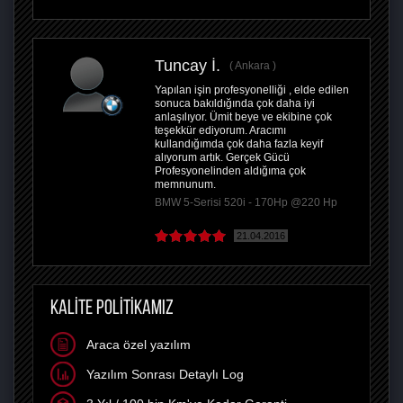
Tuncay İ.
Ankara
Yapılan işin profesyonelliği , elde edilen
sonuca bakıldığında çok daha iyi
anlaşılıyor. Ümit beye ve ekibine çok
teşekkür ediyorum. Aracımı
kullandığımda çok daha fazla keyif
alıyorum artık. Gerçek Gücü
Profesyonelinden aldığıma çok
memnunum.
BMW 5-Serisi 520i - 170Hp @220 Hp
21.04.2016
KALİTE POLİTİKAMIZ
Araca özel yazılım
Yazılım Sonrası Detaylı Log