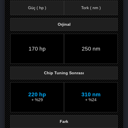
Güç ( hp )
Tork ( nm )
Orjinal
FACEBOOK'TA
TWITTER'DA
GOOGLE
WHATSAPP’TA
170 hp
250 nm
Chip Tuning Sonrası
220 hp
310 nm
+ %29
+ %24
Fark