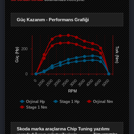
Güç Kazanım - Performans Grafiği
Tork (Nm)
200
Güç (Hp)
0
0
1000
1500
2000
2500
3000
3500
4000
4500
5000
RPM
Orjinal Hp
Stage 1 Hp
Orjinal Nm
Stage 1 Nm
Skoda marka araçlarına Chip Tuning yazılımı