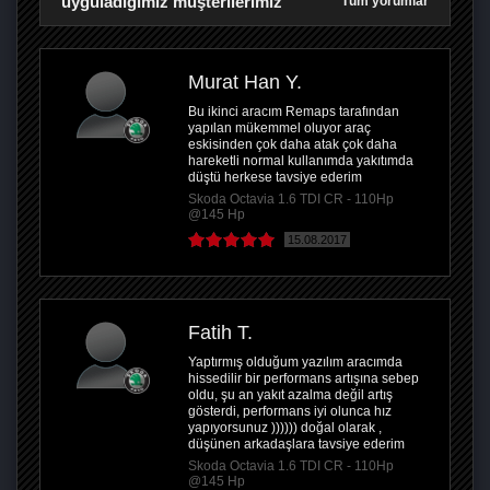
uyguladığımız müşterilerimiz
Tüm yorumlar
Murat Han Y.
Bu ikinci aracım Remaps tarafından
yapılan mükemmel oluyor araç
eskisinden çok daha atak çok daha
hareketli normal kullanımda yakıtımda
düştü herkese tavsiye ederim
Skoda Octavia 1.6 TDI CR - 110Hp
@145 Hp
15.08.2017
Fatih T.
Yaptırmış olduğum yazılım aracımda
hissedilir bir performans artışına sebep
oldu, şu an yakıt azalma değil artış
gösterdi, performans iyi olunca hız
yapıyorsunuz )))))) doğal olarak ,
düşünen arkadaşlara tavsiye ederim
Skoda Octavia 1.6 TDI CR - 110Hp
@145 Hp