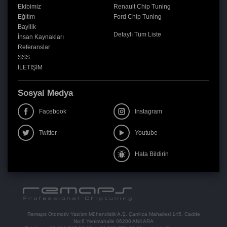
Ekibimiz
Renault Chip Tuning
Eğitim
Ford Chip Tuning
Bayilik
Detaylı Tüm Liste
İnsan Kaynakları
Referanslar
SSS
İLETİŞİM
Sosyal Medya
Facebook
Instagram
Twitter
Youtube
Hata Bildirin
Remaps Otomotiv Yazılım Mühendislik A.Ş. Çamlıca Mahallesi 145. Cadde
No:6 Yenimahalle 06200 ANKARA