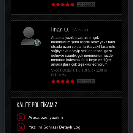
17.04.2018
İlhan U.
Ankara
Aracıma yazılım yaptırdım çok
memnunum şehir içinde biraz yakıt farkı
olsada uzun yolda harika yakıt tasarrufu
sağlıyor ve acayip şekilde insanı gaza
getiriyor suanlik çok memnunum sizde
memnun kalırsınız ümit beye ve diğer
arkadaşlara çok teşekkür ediyorum
Skoda Octavia 1.6 TDI CR - 110Hp
@145 Hp
28.07.2018
KALİTE POLİTİKAMIZ
Araca özel yazılım
Yazılım Sonrası Detaylı Log