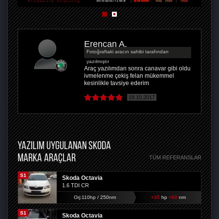
Erencan A.
Fotoğraftaki aracın sahibi tarafından
yazılmıştır
Araç yazılımdan sonra canavar gibi oldu
ivmelenme çekiş felan mükemmel
kesinlikle tavsiye ederim
19.10.2017
YAZILIM UYGULANAN SKODA
MARKA ARAÇLAR
TÜM REFERANSLAR
S1
Skoda Octavia
1.6 TDI CR
Orj:110hp / 250nm
+35
hp
+60
nm
S1
Skoda Octavia