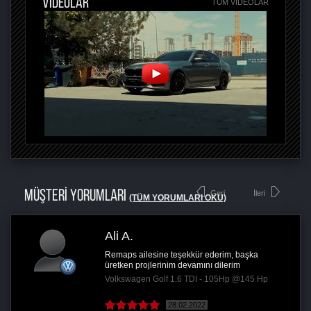
VİDEOLAR
TÜM VIDEOLAR
MÜŞTERİ YORUMLARI
Geri
İleri
(TÜM YORUMLARI OKU)
Ali A.
Remaps ailesine teşekkür ederim, başka
üretken projlerinim devamını dilerim
Volkswagen Golf 1.6 TDI - 105Hp @145 Hp
28.02.2022