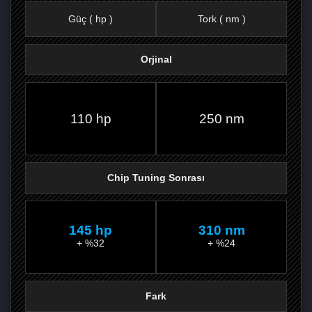
Güç ( hp )
Tork ( nm )
Orjinal
FACEBOOK'TA
TWITTER'DA
GOOGLE
WHATSAPP’TA
110 hp
250 nm
Chip Tuning Sonrası
145 hp
310 nm
+ %32
+ %24
Fark