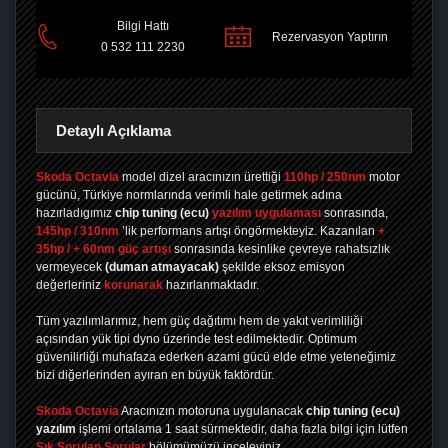
Bilgi Hattı
PAYLAŞ
Rezervasyon Yaptırın
0 532 111 2230
Detaylı Açıklama
Skoda Octavia
model dizel aracınızın ürettiği
110hp / 250nm
motor
gücünü, Türkiye normlarında verimli hale getirmek adına
hazırladıgımız
chip tuning
(ecu)
yazılım uygulaması
sonrasında,
145hp / 310nm
’lik performans artışı öngörmekteyiz. Kazanılan
+
35hp / + 60nm güç artışı
sonrasında kesinlike çevreye rahatsızlık
vermeyecek
(duman atmayacak)
şekilde eksoz emisyon
değerleriniz
korunarak
hazırlanmaktadır.
Tüm yazılımlarımız, hem güç dağıtımı hem de yakıt verimliliği
açısından yük tipi dyno üzerinde test edilmektedir. Optimum
güvenilirliği muhafaza ederken azami gücü elde etme yeteneğimiz
bizi diğerlerinden ayıran en büyük faktördür.
Skoda Octavia
Aracınızın motoruna uygulanacak
chip tuning (ecu)
yazılım
işlemi ortalama 1 saat sürmektedir, daha fazla bilgi için lütfen
Sık Sorulan Sorular
bölümümüzü inceleyiniz.