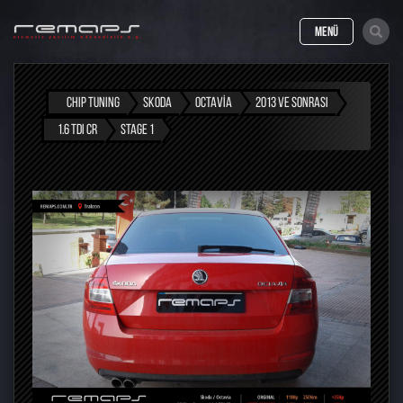
MENÜ
CHIP TUNING
SKODA
OCTAVIA
2013 VE SONRASI
1.6 TDI CR
STAGE 1