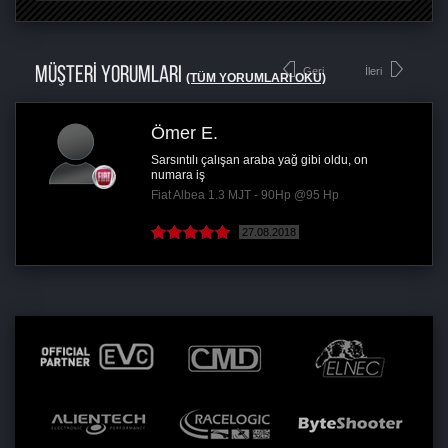
MÜŞTERİ YORUMLARI
Geri
İleri
(TÜM YORUMLARI OKU)
Ömer E.
Sarsıntılı çalışan araba yağ gibi oldu, on
numara iş
Fiat Albea 1.3 MJT - 90Hp @95 Hp
27.08.2018