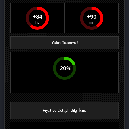
84
90
PAYLAŞ
PAYLAŞ
PLUS'TA
PAYLAŞ
Yakıt Tasarruf
-
20
%
Fiyat ve Detaylı Bilgi İçin: