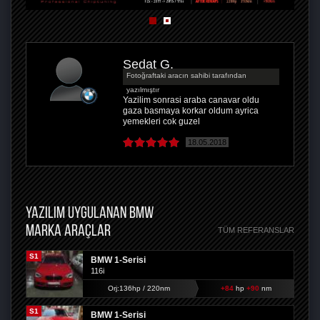
Sedat G.
Fotoğraftaki aracın sahibi tarafından
yazılmıştır
Yazilim sonrasi araba canavar oldu
gaza basmaya korkar oldum ayrica
yemekleri cok guzel
18.05.2018
YAZILIM UYGULANAN BMW
MARKA ARAÇLAR
TÜM REFERANSLAR
S1
BMW 1-Serisi
116i
Orj:136hp / 220nm
+84
hp
+90
nm
S1
BMW 1-Serisi