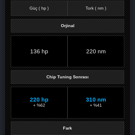
Güç ( hp )
Tork ( nm )
Orjinal
FACEBOOK'TA
TWITTER'DA
GOOGLE
WHATSAPP’TA
136 hp
220 nm
Chip Tuning Sonrası
220 hp
310 nm
+ %62
+ %41
Fark