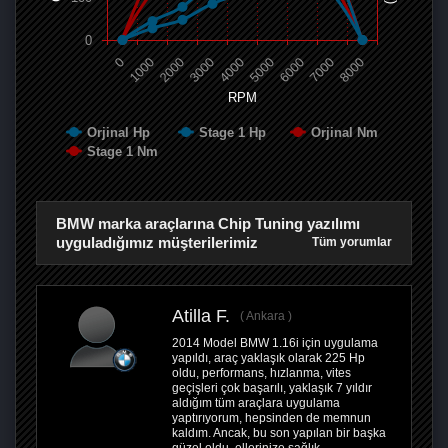
0
0
1000
2000
3000
4000
5000
6000
7000
8000
RPM
Orjinal Hp
Stage 1 Hp
Orjinal Nm
Stage 1 Nm
BMW marka araçlarına Chip Tuning yazılımı
uyguladığımız müşterilerimiz
Tüm yorumlar
Atilla F.
Ankara
2014 Model BMW 1.16i için uygulama
yapıldı, araç yaklaşık olarak 225 Hp
oldu, performans, hızlanma, vites
geçişleri çok başarılı, yaklaşık 7 yıldır
aldığım tüm araçlara uygulama
yaptırıyorum, hepsinden de memnun
kaldım. Ancak, bu son yapılan bir başka