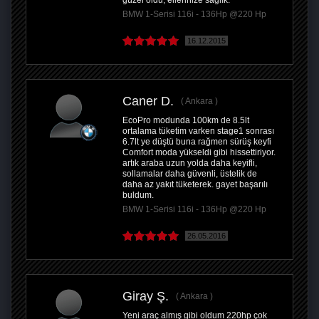
güzel oldu, ellerinize sağlık.
BMW 1-Serisi 116i - 136Hp @220 Hp
16.12.2015
Caner D.
Ankara
EcoPro modunda 100km de 8.5lt
ortalama tüketim varken stage1 sonrası
6.7lt ye düştü buna rağmen sürüş keyfi
Comfort moda yükseldi gibi hissettiriyor.
artık araba uzun yolda daha keyifli,
sollamalar daha güvenli, üstelik de
daha az yakıt tüketerek. gayet başarılı
buldum.
BMW 1-Serisi 116i - 136Hp @220 Hp
26.05.2016
Giray Ş.
Ankara
Yeni araç almış gibi oldum 220hp çok