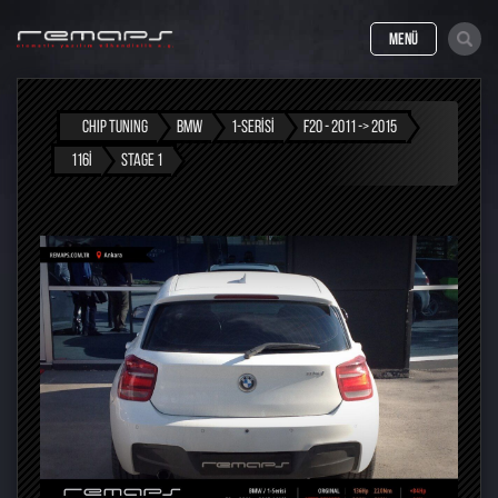
MENÜ
CHIP TUNING
BMW
1-SERISI
F20 - 2011 -> 2015
116I
STAGE 1