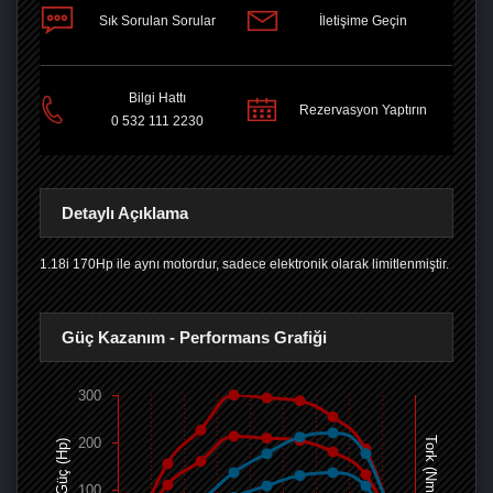
Sık Sorulan Sorular
İletişime Geçin
PAYLAŞ
Bilgi Hattı
Rezervasyon Yaptırın
0 532 111 2230
Detaylı Açıklama
1.18i 170Hp ile aynı motordur, sadece elektronik olarak limitlenmiştir.
Güç Kazanım - Performans Grafiği
300
200
Tork (Nm)
Güç (Hp)
100