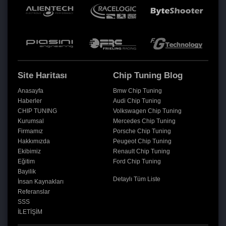
Site Haritası
Chip Tuning Blog
Anasayfa
Bmw Chip Tuning
Haberler
Audi Chip Tuning
CHIP TUNING
Volkswagen Chip Tuning
Kurumsal
Mercedes Chip Tuning
Firmamız
Porsche Chip Tuning
Hakkımızda
Peugeot Chip Tuning
Ekibimiz
Renault Chip Tuning
Eğitim
Ford Chip Tuning
Bayilik
Detaylı Tüm Liste
İnsan Kaynakları
Referanslar
SSS
İLETİŞİM