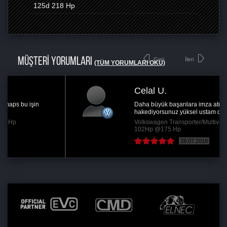
125d
218 Hp
MÜŞTERİ YORUMLARI
Geri
İleri
(TÜM YORUMLARI OKU)
Celal U.
Daha büyük başarılara imza atmayı gercekten
hakediyorsunuz yüksel ustam dahil emeği...
Volkswagen Transporter/Multivan 2.0 TDi -
102Hp @175 Hp
28.07.2018
( Devamını oku )