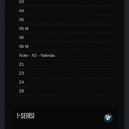
X3
X4
X5
X5 M
X6
X6 M
Xcite - X2 - Yakinda
Z1
Z3
Z4
Z8
1-SERISI