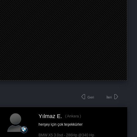
Geri
İleri
Eray A.
Ankara
i
Remaps yazilim konusunda ulkedeki en iyi firma.
Umit Dogan ise gercekten nazik ve guzel bir...
BMW 3-Serisi 320i EDE - 170Hp @220 Hp