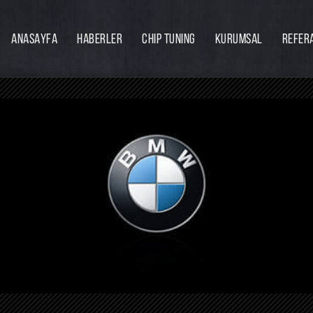
ANASAYFA
HABERLER
CHIP TUNING
KURUMSAL
REFER
Firmamız
Hakkımızda
Ekibimiz
Eğitim
Bayilik
İnsan Kaynakları