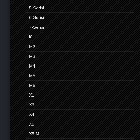
5-Serisi
6-Serisi
7-Serisi
i8
M2
M3
M4
M5
M6
X1
X3
X4
X5
X5 M