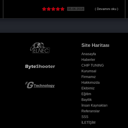
 oku )
20.08.2019
( Devamını oku
Site Haritası
Anasayfa
Haberler
CHIP TUNING
Kurumsal
Firmamız
Hakkımızda
Ekibimiz
Eğitim
Bayilik
İnsan Kaynakları
Referanslar
SSS
İLETİŞİM