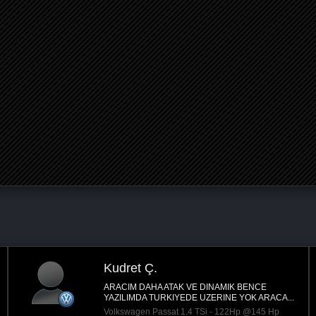
Samet T.
Ankara
ı
1.5 tdci 95 hp 6 ileri ford courier; aldığımdan ber
ıklı...
çok hantaldı, rampalarda resmen bayılıyordu...
 Hp
Ford Transit/Courier 1.5 TDCI - 75Hp @100 Hp