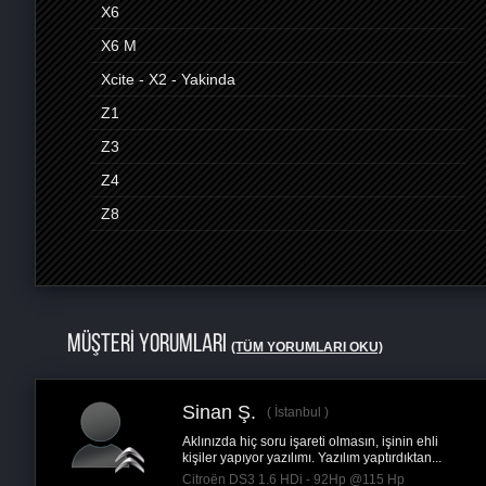
X6
X6 M
Xcite - X2 - Yakinda
Z1
Z3
Z4
Z8
MÜŞTERİ YORUMLARI
(TÜM YORUMLARI OKU)
Barsbey U.
Ankara
Elimize gelmiş ve geçmiş bütün araçlarımız
Remaps uygulamaları ile en güvenilir ve sağl
Mercedes E / E Coupé 300e - 320Hp @350