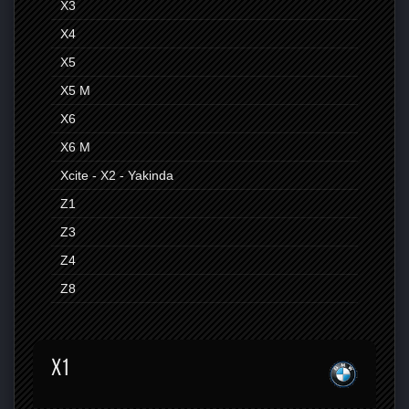
X3
X4
X5
X5 M
X6
X6 M
Xcite - X2 - Yakinda
Z1
Z3
Z4
Z8
X1