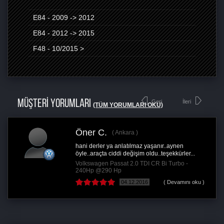
E84 - 2009 -> 2012
E84 - 2012 -> 2015
F48 - 10/2015 >
MÜŞTERİ YORUMLARI
Geri
İleri
(TÜM YORUMLARI OKU)
Öner C.
Ankara
hani derler ya anlatılmaz yaşanır..aynen
öyle..araçta ciddi değişim oldu..teşekkürler...
Volkswagen Passat 2.0 TDI CR Bi Turbo -
240Hp @290 Hp
04.12.2016
( Devamını oku )