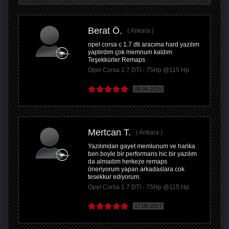
Berat Ö.
Ankara
opel corsa c 1.7 dti aracıma hard yazılım
yaptırdım çok memnum kaldım
Teşekkürler Remaps
Opel Corsa 1.7 DTI - 75Hp @115 Hp
08.04.2016
Mertcan T.
Ankara
Yazılımdan gayet memlunum ve harika
ben boyle bir performans hic bir yazılım
da almadım herkeze remaps
öneriyorum yapan arkadaslara cok
tesekkur ediyorum.
Opel Corsa 1.7 DTI - 75Hp @115 Hp
17.08.2017