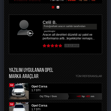
Celil B.
Fotoğraftaki aracın sahibi tarafından
yazılmıştır
Aracın alt devirleri düzeldi az yakıt ve
performansı arttı...teşekkürler remaps...
23.12.2015
YAZILIM UYGULANAN OPEL
MARKA ARAÇLAR
TÜM REFERANSLAR
S2
Opel Corsa
1.7 DTI
Orj:75hp / 0nm
+40
hp
+85
nm
S2
Opel Corsa
1.7 DTI