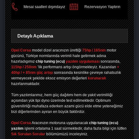
PAYLAŞ
Mesai saatleri dışındayız
Rezervasyon Yaptırın
Detaylı Açıklama
Opel Corsa
model dizel aracınızın ürettiği
75hp / 165nm
motor
gücünü, Türkiye normlarında verimli hale getirmek adına
hazırladıgımız
chip tuning
(ecu)
yazılım uygulaması
sonrasında,
115hp / 250nm
’lik performans artışı öngörmekteyiz. Kazanılan
+
40hp / + 85nm güç artışı
sonrasında kesinlike çevreye rahatsızlık
vermeyecek şekilde eksoz emisyon değerleri
korunarak
hazırlanmaktadır.
Tüm yazılımlarımız, hem güç dağıtımı hem de yakıt verimliliği
açısından yük tipi dyno üzerinde test edilmektedir. Optimum
güvenilirliği muhafaza ederken azami gücü elde etme yeteneğimiz
bizi diğerlerinden ayıran en büyük faktördür.
Opel Corsa
Aracınızın motoruna uygulanacak
chip tuning (ecu)
yazılım
işlemi ortalama 1 saat sürmektedir, daha fazla bilgi için lütfen
Sık Sorulan Sorular
bölümümüzü inceleyiniz.