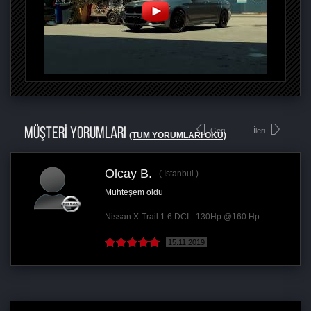
MÜŞTERİ YORUMLARI
Geri
İleri
(TÜM YORUMLARI OKU)
Olcay B.
İstanbul
Muhteşem oldu
Nissan X-Trail 1.6 DCI - 130Hp @160 Hp
15.11.2019