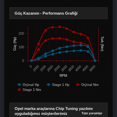
Güç Kazanım - Performans Grafiği
200
Tork (Nm)
Güç (Hp)
100
0
0
1000
1500
2000
2500
3000
3500
4000
4500
5000
RPM
Orjinal Hp
Stage 1 Hp
Orjinal Nm
Stage 1 Nm
Opel marka araçlarına Chip Tuning yazılımı
uyguladığımız müşterilerimiz
Tüm yorumlar