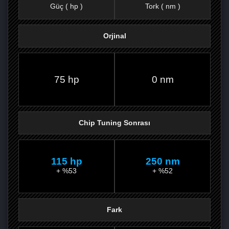
Güç ( hp )
Tork ( nm )
Orjinal
FACEBOOK'TA
TWITTER'DA
GOOGLE
WHATSAPP’TA
75 hp
0 nm
Chip Tuning Sonrası
115 hp
250 nm
+ %53
+ %52
Fark