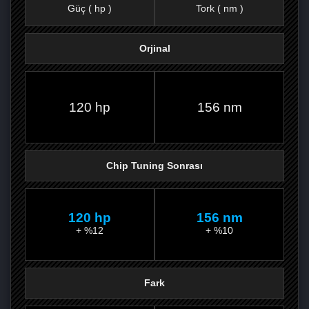
Güç ( hp )
Tork ( nm )
Orjinal
FACEBOOK'TA
TWITTER'DA
GOOGLE
WHATSAPP’TA
120 hp
156 nm
Chip Tuning Sonrası
120 hp
156 nm
+ %12
+ %10
Fark