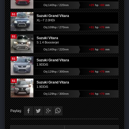
Orj:140hp / 220nm
+25
hp
+80
nm
S1
Suzuki Grand Vitara
XL--7 2.0HDi
Orj:109hp / 270nm
+31
hp
+70
nm
S1
Suzuki Vitara
S 1.4 Boosterjet
Orj:140hp / 220nm
+25
hp
+80
nm
S1
Suzuki Grand Vitara
1.9DDiS
Orj:129hp / 300nm
+36
hp
+70
nm
S1
Suzuki Grand Vitara
1.9DDiS
Orj:129hp / 300nm
+36
hp
+70
nm
Paylaş: