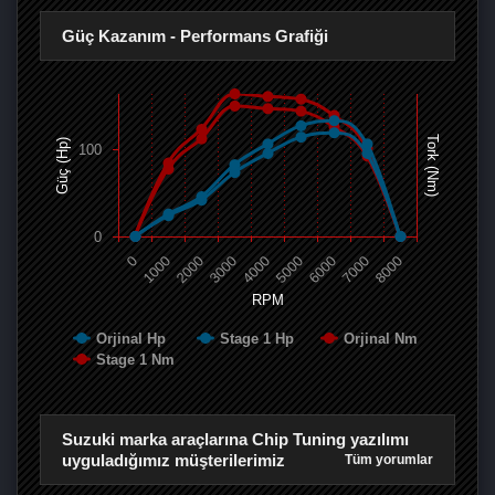
Güç Kazanım - Performans Grafiği
Tork (Nm)
Güç (Hp)
100
0
0
1000
2000
3000
4000
5000
6000
7000
8000
RPM
Orjinal Hp
Stage 1 Hp
Orjinal Nm
Stage 1 Nm
Suzuki marka araçlarına Chip Tuning yazılımı
uyguladığımız müşterilerimiz
Tüm yorumlar