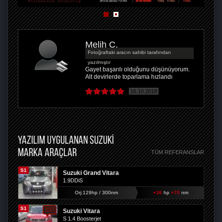
Melih Ç.
Fotoğraftaki aracın sahibi tarafından
yazılmıştır
Gayet başarılı olduğunu düşünüyorum.
Alt devirlerde toparlama hızlandı
16.10.2018
YAZILIM UYGULANAN SUZUKI
MARKA ARAÇLAR
TÜM REFERANSLAR
S1
Suzuki Grand Vitara
1.9DDiS
Orj:129hp / 300nm
+36
hp
+70
nm
S1
Suzuki Vitara
S 1.4 Boosterjet