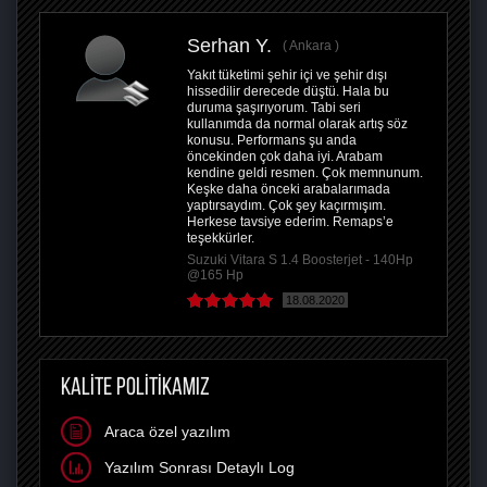
Serhan Y.
Ankara
Yakıt tüketimi şehir içi ve şehir dışı
hissedilir derecede düştü. Hala bu
duruma şaşırıyorum. Tabi seri
kullanımda da normal olarak artış söz
konusu. Performans şu anda
öncekinden çok daha iyi. Arabam
kendine geldi resmen. Çok memnunum.
Keşke daha önceki arabalarımada
yaptırsaydım. Çok şey kaçırmışım.
Herkese tavsiye ederim. Remaps’e
teşekkürler.
Suzuki Vitara S 1.4 Boosterjet - 140Hp
@165 Hp
18.08.2020
KALİTE POLİTİKAMIZ
Araca özel yazılım
Yazılım Sonrası Detaylı Log