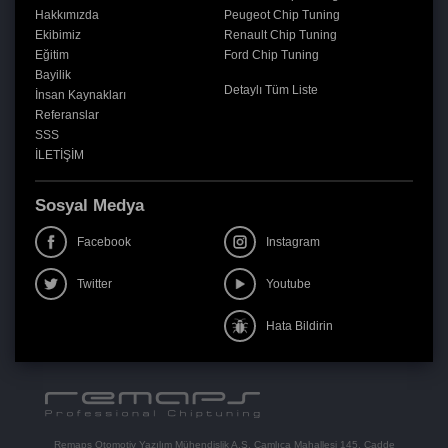
Hakkımızda
Peugeot Chip Tuning
Ekibimiz
Renault Chip Tuning
Eğitim
Ford Chip Tuning
Bayilik
Detaylı Tüm Liste
İnsan Kaynakları
Referanslar
SSS
İLETİŞİM
Sosyal Medya
Facebook
Instagram
Twitter
Youtube
Hata Bildirin
Remaps Otomotiv Yazılım Mühendislik A.Ş. Çamlıca Mahallesi 145. Cadde