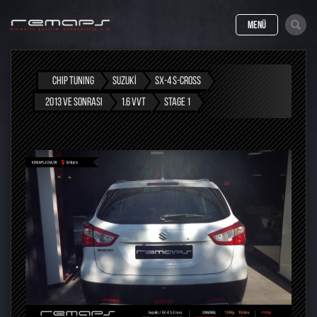
MENÜ
CHIP TUNING
SUZUKI
SX-4 S-CROSS
2013 VE SONRASI
1.6 VVT
STAGE 1