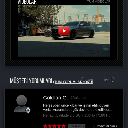
VİDEOLAR
TÜM VIDEOLAR
MÜŞTERİ YORUMLARI
Geri
İleri
(TÜM YORUMLARI OKU)
Gökhan G.
Ankara
Herşeyden önce kibar ve işinin ehli, güven
verici. Aracımda düşük devirlerde özellikler...
Renault Latitude 2.0 DCi - 150Hp @180 Hp
19.04.2017
( Devamını oku )