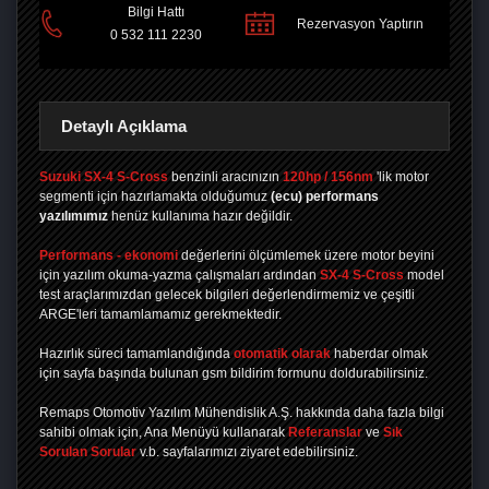
Bilgi Hattı
PAYLAŞ
Rezervasyon Yaptırın
0 532 111 2230
Detaylı Açıklama
Suzuki SX-4 S-Cross
benzinli aracınızın
120hp / 156nm
'lik motor
segmenti için hazırlamakta olduğumuz
(ecu) performans
yazılımımız
henüz kullanıma hazır değildir.
Performans - ekonomi
değerlerini ölçümlemek üzere motor beyini
için yazılım okuma-yazma çalışmaları ardından
SX-4 S-Cross
model
test araçlarımızdan gelecek bilgileri değerlendirmemiz ve çeşitli
ARGE'leri tamamlamamız gerekmektedir.
Hazırlık süreci tamamlandığında
otomatik olarak
haberdar olmak
için sayfa başında bulunan gsm bildirim formunu doldurabilirsiniz.
Remaps Otomotiv Yazılım Mühendislik A.Ş. hakkında daha fazla bilgi
sahibi olmak için, Ana Menüyü kullanarak
Referanslar
ve
Sık
Sorulan Sorular
v.b. sayfalarımızı ziyaret edebilirsiniz.