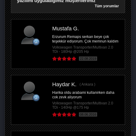
yazılımı uyguladığımız müşterilerimiz
Tüm yorumlar
Mustafa G.
Erzurum Remaps serkan beye çok
teşekkür ediyorum. Çok memnun kaldım
Volkswagen Transporter/Multivan 2.0
TDi - 180Hp @205 Hp
22.08.2019
Haydar K.
Ankara
Harika oldu arabami kullanirken daha
cok zevk aliyorum
Volkswagen Transporter/Multivan 2.0
TDi - 140Hp @175 Hp
08.06.2016