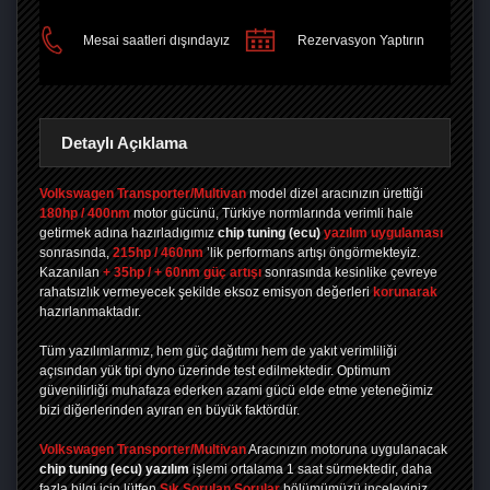
PAYLAŞ
Mesai saatleri dışındayız
Rezervasyon Yaptırın
Detaylı Açıklama
Volkswagen Transporter/Multivan
model dizel aracınızın ürettiği
180hp / 400nm
motor gücünü, Türkiye normlarında verimli hale
getirmek adına hazırladıgımız
chip tuning
(ecu)
yazılım uygulaması
sonrasında,
215hp / 460nm
’lik performans artışı öngörmekteyiz.
Kazanılan
+ 35hp / + 60nm güç artışı
sonrasında kesinlike çevreye
rahatsızlık vermeyecek şekilde eksoz emisyon değerleri
korunarak
hazırlanmaktadır.
Tüm yazılımlarımız, hem güç dağıtımı hem de yakıt verimliliği
açısından yük tipi dyno üzerinde test edilmektedir. Optimum
güvenilirliği muhafaza ederken azami gücü elde etme yeteneğimiz
bizi diğerlerinden ayıran en büyük faktördür.
Volkswagen Transporter/Multivan
Aracınızın motoruna uygulanacak
chip tuning (ecu) yazılım
işlemi ortalama 1 saat sürmektedir, daha
fazla bilgi için lütfen
Sık Sorulan Sorular
bölümümüzü inceleyiniz.