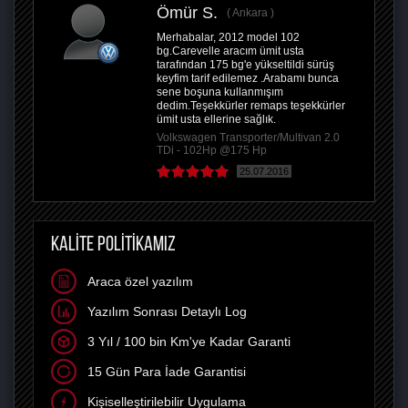
Ömür S.
Ankara
Merhabalar, 2012 model 102
bg.Carevelle aracım ümit usta
tarafından 175 bg'e yükseltildi sürüş
keyfim tarif edilemez .Arabamı bunca
sene boşuna kullanmışım
dedim.Teşekkürler remaps teşekkürler
ümit usta ellerine sağlık.
Volkswagen Transporter/Multivan 2.0
TDi - 102Hp @175 Hp
25.07.2016
KALİTE POLİTİKAMIZ
Araca özel yazılım
Yazılım Sonrası Detaylı Log
3 Yıl / 100 bin Km'ye Kadar Garanti
15 Gün Para İade Garantisi
Kişiselleştirilebilir Uygulama