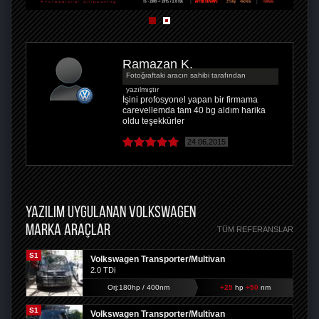
Ramazan K.
Fotoğraftaki aracın sahibi tarafından
yazılmıştır
İşini profosyonel yapan bir firmama
carevellemda tam 40 bg aldım harika
oldu teşekkürler
24.06.2015
YAZILIM UYGULANAN VOLKSWAGEN
MARKA ARAÇLAR
TÜM REFERANSLAR
S1
Volkswagen Transporter/Multivan
2.0 TDi
Orj:180hp / 400nm
+25
hp
+50
nm
S1
Volkswagen Transporter/Multivan