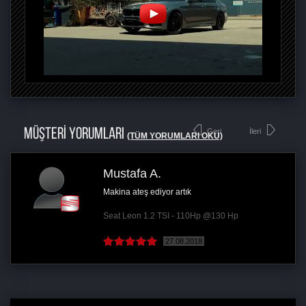
MÜŞTERİ YORUMLARI
Geri
İleri
(TÜM YORUMLARI OKU)
Mustafa A.
Makina ateş ediyor artık
Seat Leon 1.2 TSI - 110Hp @130 Hp
27.08.2018