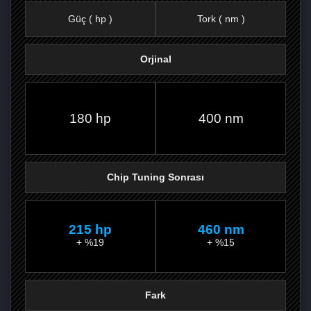
Güç ( hp )
Tork ( nm )
Orjinal
FACEBOOK'TA
TWITTER'DA
GOOGLE
WHATSAPP’TA
180 hp
400 nm
Chip Tuning Sonrası
215 hp
460 nm
+ %19
+ %15
Fark