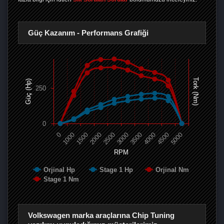
Güç Kazanım - Performans Grafiği
Tork (Nm)
Güç (Hp)
250
0
0
1000
1500
2000
2500
3000
3500
4000
4500
5000
RPM
Orjinal Hp
Stage 1 Hp
Orjinal Nm
Stage 1 Nm
Volkswagen marka araçlarına Chip Tuning