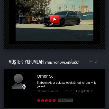
MÜŞTERİ YORUMLARI
Geri
İleri
(TÜM YORUMLARI OKU)
Ömer S.
Trabzon Alper ustaya tesekkür ediyorum.İyi iş
çıkardı
Renault Fluence 1.5DCi - 105Hp @130 Hp
03.04.2018