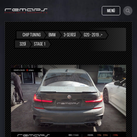
MENÜ
CHIP TUNING
BMW
3-SERISI
G20 - 2019 ..>
320I
STAGE 1