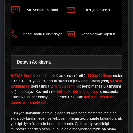
Sık Sorulan Sorular
İletişime Geçin
PAYLAŞ
Mesai saatleri dışındayız
Rezervasyon Yaptırın
Detaylı Açıklama
BMW 3-Serisi
model benzinli aracınızın ürettiği
170hp / 250nm
motor
gücünü, Türkiye normlarında hazırladığımız
chip tuning
(ecu)
yazılım
uygulaması
sonrasında,
270hp / 350nm
’lik performansa ulaşmasını
sağlamaktayız. Kazanılan
+100hp / + 100nm güç artışı
sonrasında
aracınızın egzoz emisyon değerleri kesinlikle
değişmemekte ve
duman atmamaktadır.
Tüm yazılımlarımız, hem güç dağıtımı açısından motor mekaniğine
extra yük bindirmeden ve yakıt verimliliğini göz önünde bulundurarak
yük tipi dyno üzerinde test edilmektedir. Optimum güvenilirliği
muhafaza ederken azami gücü elde etme yeteneğimizle ön plana