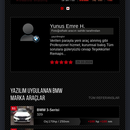
Yunus Emre H.
Fotoğraftaki aracın sahibi tarafından
yazılmıştır
Verilen parayla yeni araç alınmış gibi
Profesyonel hizmet, kurumsal bakış Tüm
sorulara güleryüzlü cevap Teşekkürler
Remaps...
29.10.2024
YAZILIM UYGULANAN BMW
MARKA ARAÇLAR
TÜM REFERANSLAR
S1
BMW 3-Serisi
320i
Orj:170hp / 250nm
+100
hp
+100
nm