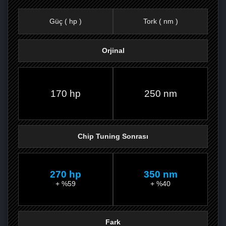
Güç ( hp )
Tork ( nm )
Orjinal
FACEBOOK'TA
TWITTER'DA
GOOGLE
WHATSAPP’TA
170 hp
250 nm
Chip Tuning Sonrası
270 hp
350 nm
+ %59
+ %40
Fark