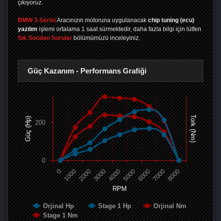
çıkıyoruz.
BMW 3-Serisi
Aracınızın motoruna uygulanacak
chip tuning (ecu)
yazılım
işlemi ortalama 1 saat sürmektedir, daha fazla bilgi için lütfen
Sık Sorulan Sorular
bölümümüzü inceleyiniz.
Güç Kazanım - Performans Grafiği
Tork (Nm)
Güç (Hp)
200
0
0
1000
2000
3000
4000
5000
6000
7000
8000
RPM
Orjinal Hp
Stage 1 Hp
Orjinal Nm
Stage 1 Nm