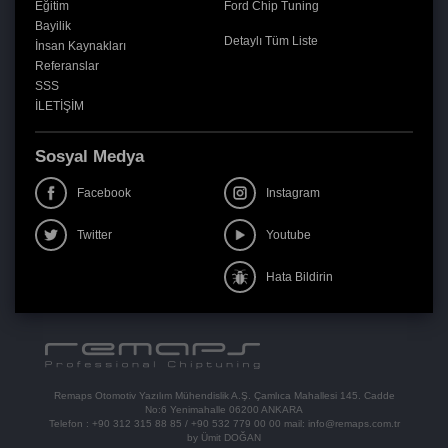
Eğitim
Ford Chip Tuning
Bayilik
Detaylı Tüm Liste
İnsan Kaynakları
Referanslar
SSS
İLETİŞİM
Sosyal Medya
Facebook
Instagram
Twitter
Youtube
Hata Bildirin
Remaps Otomotiv Yazılım Mühendislik A.Ş. Çamlıca Mahallesi 145. Cadde
No:6 Yenimahalle 06200 ANKARA
Telefon :
+90 312 315 88 85
/
+90 532 779 00 00
mail:
info@remaps.com.tr
by Ümit DOĞAN