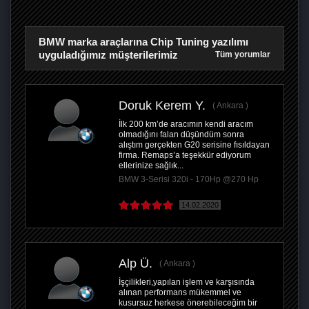
BMW marka araçlarına Chip Tuning yazılımı
uyguladığımız müşterilerimiz
Tüm yorumlar
Doruk Kerem Y.
Ankara
İlk 200 km’de aracımın kendi aracım
olmadığını falan düşündüm sonra
alıştım gerçekten G20 serisine fısıldayan
firma. Remaps’a teşekkür ediyorum
ellerinize sağlık...
BMW 3-Serisi 320i - 170Hp @270 Hp
14.02.2020
Alp Ü.
Ankara
İşçilikleri,yapılan işlem ve karşısında
alınan performans mükemmel ve
kusursuz herkese önerebileceğim bir