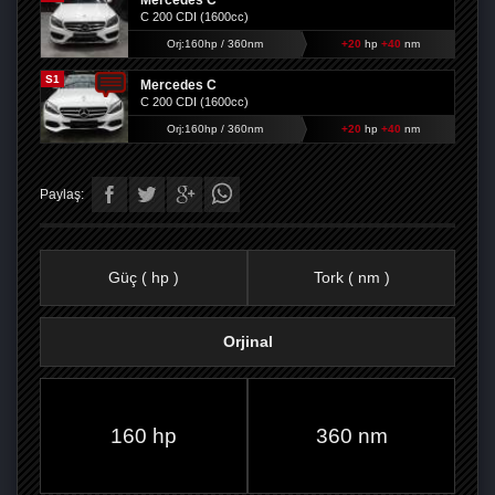
Mercedes C
C 200 CDI (1600cc)
Orj:160hp / 360nm
+20
hp
+40
nm
S1
Mercedes C
C 200 CDI (1600cc)
Orj:160hp / 360nm
+20
hp
+40
nm
Paylaş:
Güç ( hp )
Tork ( nm )
Orjinal
FACEBOOK'TA
TWITTER'DA
GOOGLE
WHATSAPP’TA
160 hp
360 nm