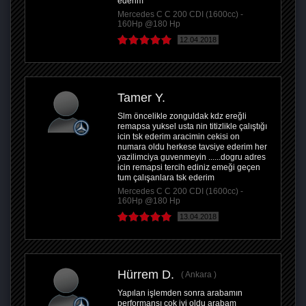
ederim
Mercedes C C 200 CDI (1600cc) -
160Hp @180 Hp
12.04.2018
Tamer Y.
Slm öncelikle zonguldak kdz ereğli
remapsa yuksel usta nin titizlikle çalıştığı
icin tsk ederim aracimin cekisi on
numara oldu herkese tavsiye ederim her
yazilimciya guvenmeyin ......dogru adres
icin remapsi tercih ediniz emeği geçen
tum çalışanlara tsk ederim
Mercedes C C 200 CDI (1600cc) -
160Hp @180 Hp
13.04.2018
Hürrem D.
Ankara
Yapılan işlemden sonra arabamın
performansı çok iyi oldu arabam