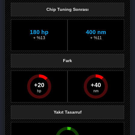
Chip Tuning Sonrası
180 hp
400 nm
+ %13
+ %11
Fark
20
40
PAYLAŞ
PAYLAŞ
PLUS'TA
PAYLAŞ
Yakıt Tasarruf