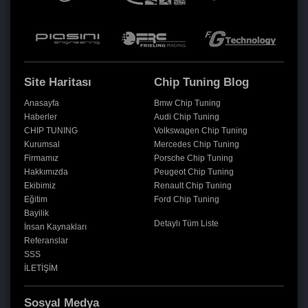
Site Haritası
Chip Tuning Blog
Anasayfa
Bmw Chip Tuning
Haberler
Audi Chip Tuning
CHIP TUNING
Volkswagen Chip Tuning
Kurumsal
Mercedes Chip Tuning
Firmamız
Porsche Chip Tuning
Hakkımızda
Peugeot Chip Tuning
Ekibimiz
Renault Chip Tuning
Eğitim
Ford Chip Tuning
Bayilik
Detaylı Tüm Liste
İnsan Kaynakları
Referanslar
SSS
İLETİŞİM
Sosyal Medya