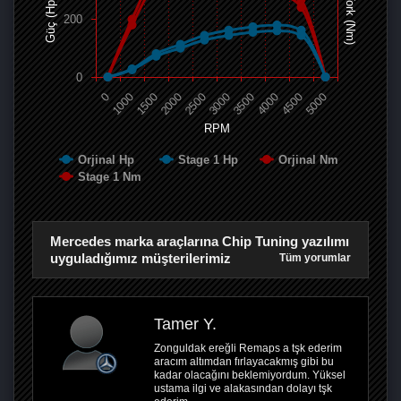
Tork (Nm)
Güç (Hp)
200
0
0
1000
1500
2000
2500
3000
3500
4000
4500
5000
RPM
Orjinal Hp
Stage 1 Hp
Orjinal Nm
Stage 1 Nm
Mercedes marka araçlarına Chip Tuning yazılımı
uyguladığımız müşterilerimiz
Tüm yorumlar
Tamer Y.
Zonguldak ereğli Remaps a tşk ederim
aracım altımdan fırlayacakmış gibi bu
kadar olacağını beklemiyordum. Yüksel
ustama ilgi ve alakasından dolayı tşk