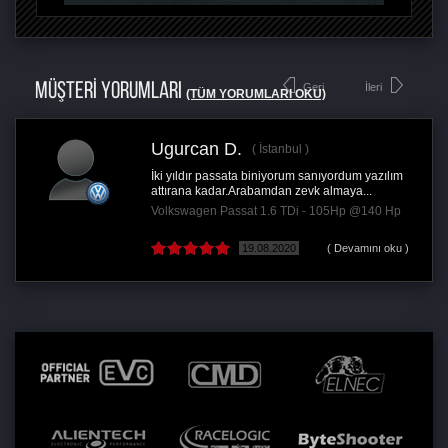
MÜŞTERİ YORUMLARI
Geri
İleri
(TÜM YORUMLARI OKU)
Ugurcan D.
İstanbul
İki yıldır passata biniyorum sanıyordum yazılım
attırana kadar.Arabamdan zevk almaya...
Volkswagen Passat 1.6 TDi - 105Hp @140 Hp
19.08.2020
( Devamını oku )