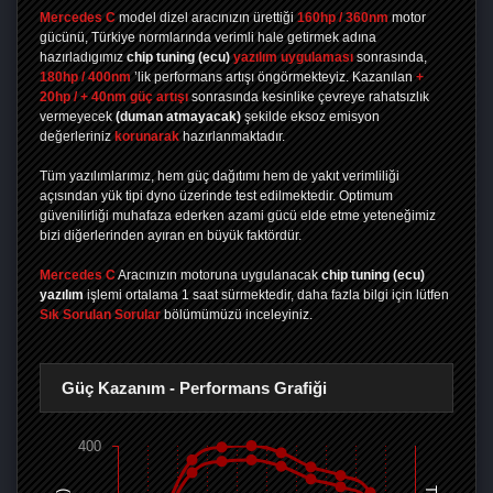
Mercedes C
model dizel aracınızın ürettiği
160hp / 360nm
motor
gücünü, Türkiye normlarında verimli hale getirmek adına
hazırladıgımız
chip tuning
(ecu)
yazılım uygulaması
sonrasında,
180hp / 400nm
’lik performans artışı öngörmekteyiz. Kazanılan
+
20hp / + 40nm güç artışı
sonrasında kesinlike çevreye rahatsızlık
vermeyecek
(duman atmayacak)
şekilde eksoz emisyon
değerleriniz
korunarak
hazırlanmaktadır.
Tüm yazılımlarımız, hem güç dağıtımı hem de yakıt verimliliği
açısından yük tipi dyno üzerinde test edilmektedir. Optimum
güvenilirliği muhafaza ederken azami gücü elde etme yeteneğimiz
bizi diğerlerinden ayıran en büyük faktördür.
Mercedes C
Aracınızın motoruna uygulanacak
chip tuning (ecu)
yazılım
işlemi ortalama 1 saat sürmektedir, daha fazla bilgi için lütfen
Sık Sorulan Sorular
bölümümüzü inceleyiniz.
Güç Kazanım - Performans Grafiği
400