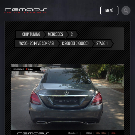
MENÜ
CHIP TUNING
MERCEDES
C
W205 - 2014 VE SONRASI
C 200 CDI (1600CC)
STAGE 1