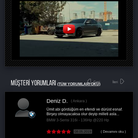
MÜŞTERİ YORUMLARI
Geri
İleri
(TÜM YORUMLARI OKU)
Deniz D.
Ankara
Ümit abi gördüğüm en efendi ve dürüst esnaf.
Birşey olmayacaksa olur deyip milleti asla...
BMW 3-Serisi 316i - 136Hp @220 Hp
08.05.2019
( Devamını oku )