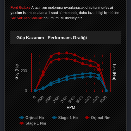
Ford Galaxy
Aracınızın motoruna uygulanacak
chip tuning (ecu)
yazılım
işlemi ortalama 1 saat sürmektedir, daha fazla bilgi için lütfen
Sık Sorulan Sorular
bölümümüzü inceleyiniz.
Güç Kazanım - Performans Grafiği
Tork (Nm)
Güç (Hp)
200
0
0
1000
1500
2000
2500
3000
3500
4000
4500
5000
RPM
Orjinal Hp
Stage 1 Hp
Orjinal Nm
Stage 1 Nm