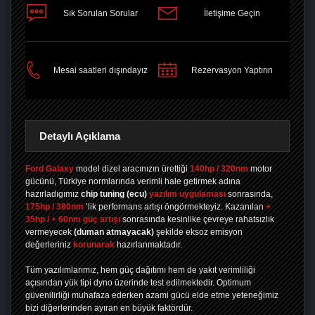
Sık Sorulan Sorular
İletişime Geçin
PAYLAŞ
Mesai saatleri dışındayız
Rezervasyon Yaptırın
Detaylı Açıklama
Ford Galaxy
model dizel aracınızın ürettiği
140hp / 320nm
motor
gücünü, Türkiye normlarında verimli hale getirmek adına
hazırladıgımız
chip tuning
(ecu)
yazılım uygulaması
sonrasında,
175hp / 380nm
’lik performans artışı öngörmekteyiz. Kazanılan
+
35hp / + 60nm güç artışı
sonrasında kesinlike çevreye rahatsızlık
vermeyecek
(duman atmayacak)
şekilde eksoz emisyon
değerleriniz
korunarak
hazırlanmaktadır.
Tüm yazılımlarımız, hem güç dağıtımı hem de yakıt verimliliği
açısından yük tipi dyno üzerinde test edilmektedir. Optimum
güvenilirliği muhafaza ederken azami gücü elde etme yeteneğimiz
bizi diğerlerinden ayıran en büyük faktördür.