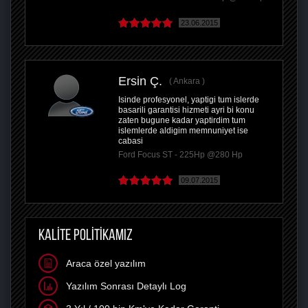
23.06.2015
Ersin Ç.
Ankara
Isinde profesyonel, yaptigi tum islerde
basarili garantisi hizmeti ayri bi konu
zaten bugune kadar yaptirdim tum
islemlerde aldigim memnuniyet ise
cabasi
Ford Focus ST - 225Hp @280 Hp
09.07.2015
KALİTE POLİTİKAMIZ
Araca özel yazılım
Yazılım Sonrası Detaylı Log