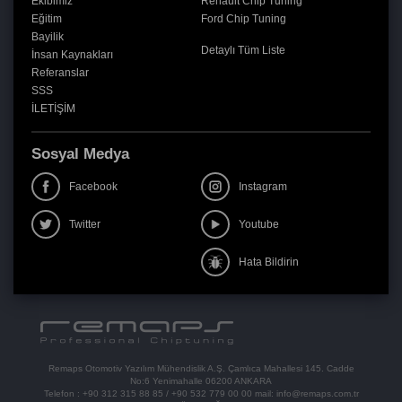
Ekibimiz
Renault Chip Tuning
Eğitim
Ford Chip Tuning
Bayilik
Detaylı Tüm Liste
İnsan Kaynakları
Referanslar
SSS
İLETİŞİM
Sosyal Medya
Facebook
Instagram
Twitter
Youtube
Hata Bildirin
Remaps Otomotiv Yazılım Mühendislik A.Ş. Çamlıca Mahallesi 145. Cadde
No:6 Yenimahalle 06200 ANKARA
Telefon :
+90 312 315 88 85
/
+90 532 779 00 00
mail:
info@remaps.com.tr