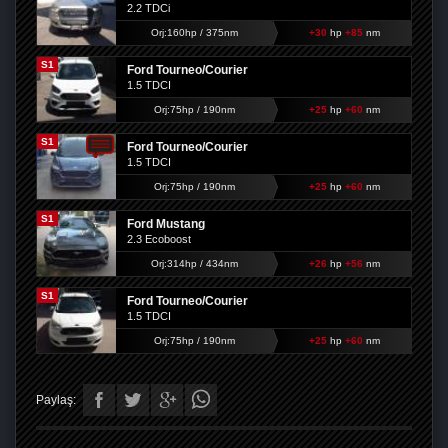
2.2 TDCi
Orj:160hp / 375nm
+30
hp
+85
nm
S1
Ford Tourneo/Courier
1.5 TDCI
Orj:75hp / 190nm
+25
hp
+60
nm
S1
Ford Tourneo/Courier
1.5 TDCI
Orj:75hp / 190nm
+25
hp
+60
nm
S1
Ford Mustang
2.3 Ecoboost
Orj:314hp / 434nm
+26
hp
+56
nm
S1
Ford Tourneo/Courier
1.5 TDCI
Orj:75hp / 190nm
+25
hp
+60
nm
Paylaş: