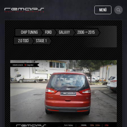
MENÜ
CHIP TUNING
FORD
GALAXY
2006 -> 2015
2.0 TDCI
STAGE 1