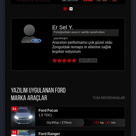
Er Sel Y.
Fotoğraftaki aracın sahibi tarafından
yazılmıştır
Aracımın performansı çok güzel oldu
Zonguldak remaps ın ellerine sağlık
teşekür ediyorum
28.07.2018
YAZILIM UYGULANAN FORD
MARKA ARAÇLAR
TÜM REFERANSLAR
S1
Ford Focus
1.5 TDCi
Orj:95hp / 270nm
+20
hp
+60
nm
S1
Ford Ranger