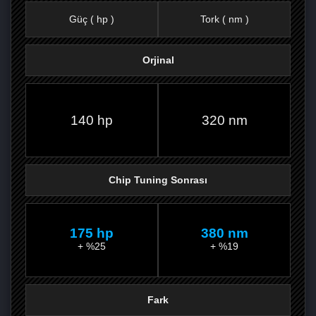
Güç ( hp )
Tork ( nm )
Orjinal
FACEBOOK'TA
TWITTER'DA
GOOGLE
WHATSAPP’TA
140 hp
320 nm
Chip Tuning Sonrası
175 hp
380 nm
+ %25
+ %19
Fark