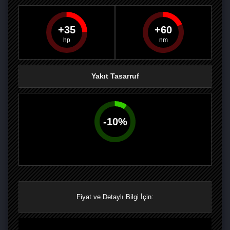
35
60
PAYLAŞ
PAYLAŞ
PLUS'TA
PAYLAŞ
Yakıt Tasarruf
-
10
%
Fiyat ve Detaylı Bilgi İçin: