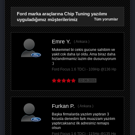
Ford marka araçlarına Chip Tuning yazılımı
uyguladığımız müşterilerimiz
Tüm yorumlar
Emre Y.
Ankara
Mukemmel bi cekis gucune sahibim ve
yakit cok daha iyi oldu. Ama biraz daha
hizlandirmamiz lazim die dusunuyorum
:)
Ford Focus 1.6 TDCi - 109Hp @136 Hp
22.06.2015
Furkan P.
Ankara
Başka firmalarda yazılım yaptıran 3
focusla denedim fark muazzam yazılım
yaptırcaksanız ilk adresiniz remaps
olsun
Ford Focus 1.6 TDCi - 115Hp @135 Hp