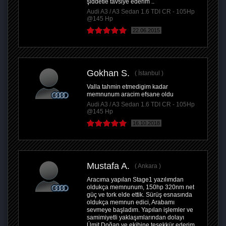
şiddetle tavsiye ederim ..
Audi A3 / A3 Sedan 1.6 TDI CR - 105Hp
@145 Hp
22.06.2015
Gokhan S.
İstanbul
Valla tahmin etmedigim kadar
memnunum aracim efsane oldu
Audi A3 / A3 Sedan 1.6 TDI CR - 105Hp
@145 Hp
16.10.2018
Mustafa A.
Ankara
Aracıma yapılan Stage1 yazılımdan
oldukça memnunum, 150hp 320nm net
güç ve tork elde ettik. Sürüş esnasında
oldukça memnun edici, Arabamı
sevmeye başladım. Yapılan işlemler ve
samimiyetli yaklaşımlarından dolayı
Ümit Doğan ve ekibine teşekkür ederim.