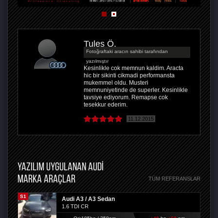
Tules Ö.
Fotoğraftaki aracın sahibi tarafından
yazılmıştır
Kesinlikle cok memnun kaldim. Aracta
hic bir sikinti cikmadi performansta
mukemmel oldu. Musteri
memnuniyetinde de superler. Kesinlikle
tavsiye ediyorum. Remapse cok
tesekkur ederim.
11.12.2015
YAZILIM UYGULANAN AUDI
MARKA ARAÇLAR
TÜM REFERANSLAR
S1
Audi A3 / A3 Sedan
1.6 TDI CR