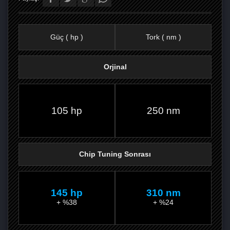
Güç ( hp )
Tork ( nm )
Orjinal
FACEBOOK'TA
TWITTER'DA
GOOGLE
WHATSAPP’TA
105 hp
250 nm
Chip Tuning Sonrası
145 hp
310 nm
+ %38
+ %24