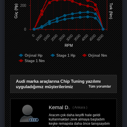
Tork (Nm)
200
Güç (Hp)
0
0
1000
1500
2000
2500
3000
3500
4000
4500
5000
RPM
Orjinal Hp
Stage 1 Hp
Orjinal Nm
Stage 1 Nm
Audi marka araçlarına Chip Tuning yazılımı
uyguladığımız müşterilerimiz
Tüm yorumlar
Kemal D.
Ankara
Aracım çok daha keyifli hale geldi
kullanmaktan zevk almaya başladım
keşke remapsla daha önce tanışsaydım