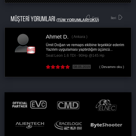
MÜŞTERİ YORUMLARI
Geri
İleri
(TÜM YORUMLARI OKU)
Ahmet D.
Ankara
Ümit Doğan ve remaps ekibine teşekkür ederim
Yazılım uygulaması yaptırdığım üçüncü...
Seat Leon 1.6 TDI - 90Hp @145 Hp
08.05.2019
( Devamını oku )