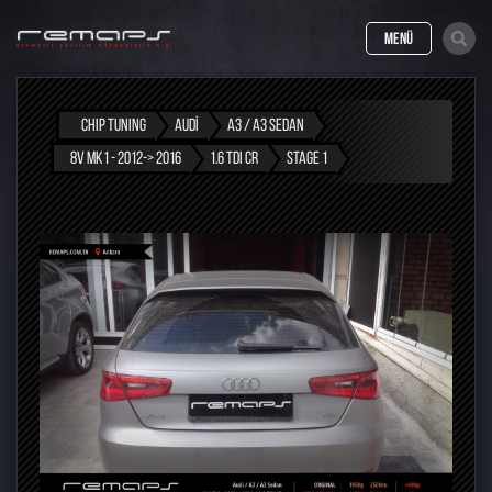
MENÜ
CHIP TUNING
AUDI
A3 / A3 SEDAN
8V MK1 - 2012-> 2016
1.6 TDI CR
STAGE 1