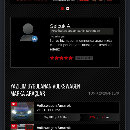
Selçuk A.
Fotoğraftaki aracın sahibi tarafından
yazılmıştır
İlgi ve hizmetten memnunuz aracımızda
ciddi bir performans artışı oldu, teşekkür
ederiz
13.12.2017
YAZILIM UYGULANAN VOLKSWAGEN
MARKA ARAÇLAR
TÜM REFERANSLAR
S1
Volkswagen Amarok
2.0 TDI Bi Turbo
Orj:180hp / 400nm
+25
hp
+70
nm
S1
Volkswagen Amarok