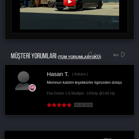
MÜŞTERİ YORUMLARI
Geri
İleri
(TÜM YORUMLARI OKU)
Hasan T.
Ankara
Memnun kaldım teşekkürler ilginizden dolayı
Fiat Doblo 1.6 Multijet - 105Hp @140 Hp
01.02.2018