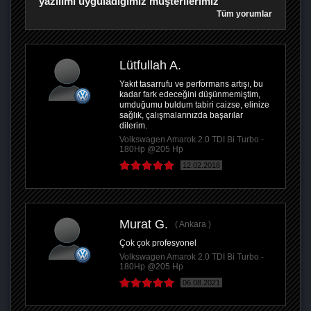
yazılımı uyguladığımız müşterilerimiz
Tüm yorumlar
Lütfullah A.
Yakıt tasarrufu ve performans artışı, bu
kadar fark edeceğini düşünmemiştim,
umduğumu buldum tabiri caizse, elinize
sağlık, çalışmalarınızda başarılar
dilerim.
Volkswagen Amarok 2.0 TDI Bi Turbo -
180Hp @205 Hp
12.02.2018
Murat G.
Ankara
Çok çok profesyonel
Volkswagen Amarok 2.0 TDI Bi Turbo -
180Hp @205 Hp
06.08.2021