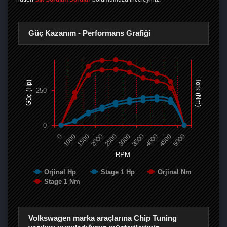
Güç Kazanım - Performans Grafiği
Tork (Nm)
Güç (Hp)
250
0
0
1000
1500
2000
2500
3000
3500
4000
4500
5000
RPM
Orjinal Hp
Stage 1 Hp
Orjinal Nm
Stage 1 Nm
Volkswagen marka araçlarına Chip Tuning