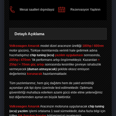
PAYLAŞ
Mesai saatleri dışındayız
Rezervasyon Yaptırın
Detaylı Açıklama
Volkswagen Amarok
model dizel aracınızın ürettiği
180hp / 400nm
motor gücünü, Türkiye normlarında verimli hale getirmek adına
hazırladıgımız
chip tuning
(ecu)
yazılım uygulaması
sonrasında,
205hp / 470nm
’lik performans artışı öngörmekteyiz. Kazanılan
+
25hp / + 70nm güç artışı
sonrasında kesinlike çevreye rahatsızlık
vermeyecek
(duman atmayacak)
şekilde eksoz emisyon
değerleriniz
korunarak
hazırlanmaktadır.
Tüm yazılımlarımız, hem güç dağıtımı hem de yakıt verimliliği
açısından yük tipi dyno üzerinde test edilmektedir. Optimum
güvenilirliği muhafaza ederken azami gücü elde etme yeteneğimiz
bizi diğerlerinden ayıran en büyük faktördür.
Volkswagen Amarok
Aracınızın motoruna uygulanacak
chip tuning
(ecu) yazılım
işlemi ortalama 1 saat sürmektedir, daha fazla bilgi için
lütfen
Sık Sorulan Sorular
bölümümüzü inceleyiniz.