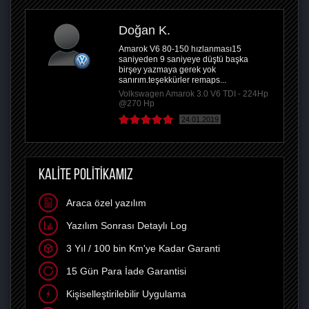
Doğan K.
Amarok V6 80-150 hızlanması15
saniyeden 9 saniyeye düştü başka
birşey yazmaya gerek yok
sanırım.teşekkürler remaps...
Volkswagen Amarok 3.0 V6 TDI - 224Hp
@270 Hp
24.01.2019
KALİTE POLİTİKAMIZ
Araca özel yazılım
Yazılım Sonrası Detaylı Log
3 Yıl / 100 bin Km'ye Kadar Garanti
15 Gün Para İade Garantisi
Kişiselleştirilebilir Uygulama