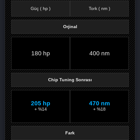
Güç ( hp )
Tork ( nm )
Orjinal
FACEBOOK'TA
TWITTER'DA
GOOGLE
WHATSAPP’TA
180 hp
400 nm
Chip Tuning Sonrası
205 hp
470 nm
+ %14
+ %18
Fark